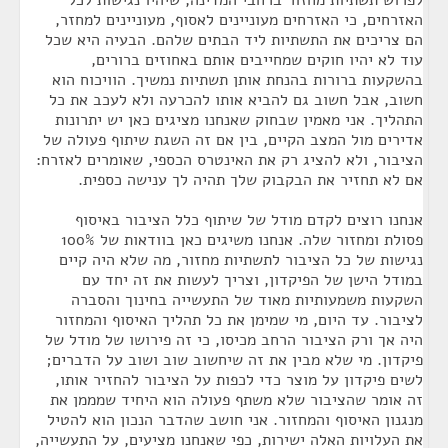
לפרוש תשתיות מחזור ברחבי המדינה, שיהיו נגישות לכל
האזרחים, כי האזרחים מעוניינים לאסוף, מעוניינים למחזר,
הם צריכים את התשתיות ליד הבתים שלהם. הבעיה היא שכל
עוד לא יהיו חוקים שמחייבים אותם באחוזים ברורים,
בהשקעות ברורות בהנחת אותן תשתיות נמשיך. הוויכוח הוא
חשוב, אבל חשוב גם להביא אותו להכרעה ולא לעכב את כל
התהליך. אני מאמין שבחוק שאנחנו מציגים כאן יש יתרונות
אדירים מול המצב הקיים, בין אם זה השגת שיתוף פעולה של
הציבור, ולא להציג רק את האינטרס הכספי, שאומרים לאזרח:
אם לא תחזיר את הבקבוק שלך תהיה לך ענישה כספית.
אנחנו רוצים לקדם מודל של שיתוף כלל הציבור באיסוף
פסולת ומחזור שלה. אנחנו משיגים כאן בוודאות של 100%
נגישות של כל הציבור לתשתיות מחזור, מה שלא היה קיים
במודל הישן של הפיקדון, וצריך לעשות את זה יחד עם
השקעות משמעותיות מאוד של התעשייה בחינוך והסברה
לציבור. עד היום, מי שמימן את כל תהליך האיסוף והמחזור
היה אך ורק הציבור הרחב מכיסו, כי זה פירושו של מודל של
פיקדון. מי שלא מבין את זה שיחשוב שוב ושוב על הדברים;
לשים פיקדון על מוצר כדי לכפות על הציבור להחזיר אותו,
זה אומר שהציבור שלא משתף פעולה הוא היחיד שמממן את
מנגנון האיסוף והמחזור. אני חושב שהדבר הנכון הוא להטיל
את העלויות האלה ישירות, כפי שאנחנו מציעים, על התעשייה,