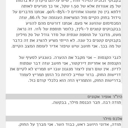
בקבוקי זכוכית למילוי חוזר, שיש עליהם פיקדון לא ברמות
של 25 אגורות אלא של 1.50 שקל, אז כך מגיעים לאותה
דלתא בין 70 ומשהו אחוזים ל-85%-90%. אנחנו מדברים על
גידול בחוק הקיים מול המציאות העגומה של 66.1%, שזה
המכסימום שהושג אי פעם. אנחנו דורשים מהם להגיע
בבקבוקים קטנים ל-77%, כלומר תוספת של 11%. זה נראה
מעט, מדובר על תוספת שנתית של סדר גודל של 70 מיליון
בקבוקים קטנים כל שנה. לא הייתי מציע להציג את זה כדבר
של מה בכך. אני חושב שיש שיפור אדיר לעומת המצב הקיים.
לגבי הקנסות – אני מקבל את ההערה. כשנגיע לסעיף של
הקנסות או אחריות דירקטור, אני חושב שזה דבר שפתוח
לדיון. אין שום רצון ליצור מנגנון שבו יש תמריץ לא לקיים את
דרישות החוק. ברור שחייב להיות כל הזמן תמריץ לעמוד
בדרישות החוק, והתמריץ הזה הוא כלכלי קודם כול.
היו"ר אופיר אקוניס
¶
תודה רבה. חבר הכנסת מילר, בבקשה.
אלכס מילר
¶
תודה, אדוני היושב ראש, כבוד השר. אני מברך על החוק.