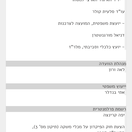
עו"ד סלעית קולר
- יועצת משפטית, המועצה לצרכנות
דניאל מורגנשטרן
- יועץ כלכלי וסביבתי, מלר"ז
מנהלת הוועדה
¶
לאה ורון
ייעוץ משפטי
¶
אתי בנדלר
רשמת פרלמנטרית
¶
יפה קרינצה
הצעת חוק הפיקדון על מכלי משקה (תיקון מס' 3),