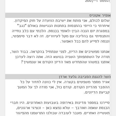
התשס"ז-2007
אופיר אקוניס
¶
שלום לכולם, אני פותח את ישיבת הוועדה על חוק הפיקדון.
איחרתי כי הייתי בהתנסות בתחנות הנגישות באולם "נגב"
במסגרת יום הנכה הבין-לאומי בכנסת. הלכתי עם כלב נחייה
והתנסיתי גם בהליכה עם מקל לעיוורים. זה לא דבר סימפטי,
וננסה לסייע להם ככל האפשר.
אנחנו ממשיכים את הדיון, לפני שנתחיל בהקראה. כבוד השר,
תודה על השתתפותך השניה בנושא הזה. אתה רוצה לעדכן
אותנו במשהו שהתחדש מאז הדיון הקודם או שנמשיך?
השר להגנת הסביבה גלעד ארדן
¶
אגיד מספר משפטים בקצרה. אין לי כוונה לחזור על כל
ההסבר מהדיון הקודם. קודם כול, אני מודה לך על המשך
קביעת הדיונים.
סיירנו במספר מדינות באירופה בשבועות האחרונים. היו חברי
הכנסת שאמה ואורבך – שלא נמצא כאן - ונציגי ארגונים,
תעשייה ואחרים. מעבר לעובדה שכולנו התרשמנו מהפיגור