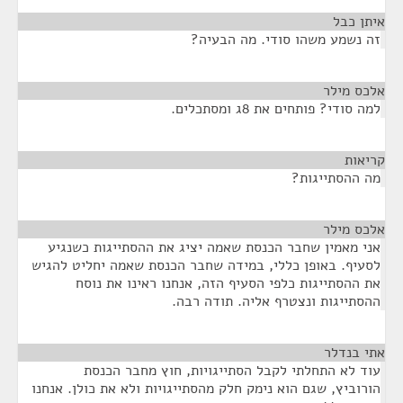
איתן כבל
¶
זה נשמע משהו סודי. מה הבעיה?
אלכס מילר
¶
למה סודי? פותחים את 8ג ומסתכלים.
קריאות
¶
מה ההסתייגות?
אלכס מילר
¶
אני מאמין שחבר הכנסת שאמה יציג את ההסתייגות כשנגיע
לסעיף. באופן כללי, במידה שחבר הכנסת שאמה יחליט להגיש
את ההסתייגות כלפי הסעיף הזה, אנחנו ראינו את נוסח
ההסתייגות ונצטרף אליה. תודה רבה.
אתי בנדלר
¶
עוד לא התחלתי לקבל הסתייגויות, חוץ מחבר הכנסת
הורוביץ, שגם הוא נימק חלק מהסתייגויות ולא את כולן. אנחנו