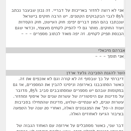
אני לא רוצה לחזור באריכות על דבריי. זה נכון שבעבר נכתב
85% לגבי הבקבוקים הקטנים. יש הרבה חוקים בישראל
שנכתבו בהם המון דברים יפים: חוק העישון, חוק הקסדות
ועוד החוקים. מותר גם לי להפיק לקחים מעצמי, וכדאי שגם
הכנסת תפיק לקחים. זה יפה מאוד לכתוב מספרים - - -
אברהם מיכאלי
¶
אני תומך - - -
השר להגנת הסביבה גלעד ארדן
¶
דיברתי על כך שבסוף זה לא קורה וגם לא אוכפים את זה.
כאשר הסתובבנו באירופה וניסינו להבין את המספרים, אז גם
במקומות שבהם יש מספרים שמסתובבים סביב 85%, מדובר
על מדינות עם היסטוריה של עשרות שנים של איסוף ומחזור.
עשרות שנים, לא שנתיים-שלוש, מדינות שהתחילו בסביבות
שנות ה-70' את המנגנונים האלה, ואחרי 20 שנה של הטמעה
בציבור הגיעו לאחוזים האלה.
דבר שני, כאשר מסתכלים על אירופה עם האחוז הגבוה של