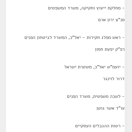
- מחלקת ייעוץ וחקיקה, משרד המשפטים
סנ"צ ירון ארם
- ראש מפלג חקירות – יאל"כ, המשרד לביטחון הפנים
רפ"ק יפעת חסון
- יועמ"ש יאל"כ, משטרת ישראל
דרור לוינגר
- לשכה משפטית, משרד הפנים
עו"ד אשר גושן
- רשות ההגבלים העסקיים