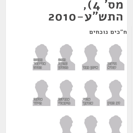
מס' 4),
התש"ע-2010
ח"כים נוכחים
משה
מנחם
גדעון
(מוץ)
אליעזר
עזרא
איתן כבל
מטלון
מוזס
אורי
אברהם
אלכס
דב חנין
אורבך
מיכאלי
מילר