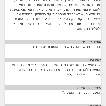
לא היינו שותפים, כמובן, לתוכנו וגיבושו בכל צורה שהיא,
אנחנו גם לא מסכימים לו, ואני חושבת שאם אנחנו רוצים
להכריע כפי שאמר השר, ואכן ראוי להכריע, ראוי שתישמענה
כל הדעות, שיושמו כל המסמכים על השולחן. ההסכם עם
נשיא חברת קוקה קולה צריך להיות על השולחן. זה הסכם,
שבין היתר, מתנה את כל הליך החקיקה הזה במשהו חיצוני
להליך החקיקה.
אופיר אקוניס
¶
גברתי מנהלת הוועדה, האם ההסכם זה מונח?
לאה ורון
¶
זו למעשה טיוטה של הסכם שטרם נחתמה, לפי מה שהודיענו
המשרד להגנת הסביבה. הוא התקבל במזכירות הוועדה
והועבר לחברי הוועדה.
ציפי איסר איציק
¶
הועבר לכל חברי הכנסת?