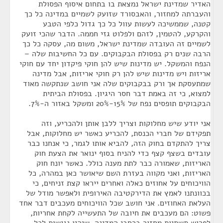
האדיר שמדינת ישראל נמצאת בו בתחום איסוף הפסולת
והעברתה למחזור, והאבסורד שזועק לשמיים במדינה כל כך
קטנה, שממשיכה לעשות עוול כל כך גדול כלפי הטבע
והקרקע, להטמין, לזהם ולפלוט גזי חממה. הדבר שהכי זועק
לשמיים זה העובדה שמדינת ישראל, משום מה, עסקה כל כך
הרבה שנים רק בפסולת הבקבוקים. עם כל החשיבות שלה –
הנפח והמשקל. יש מדינות שיש להן חוקי פיקדון יחד עם חוקי
אריזות ויש מדינות שיש להן רק חוקי אריזות, אבל מדינה
שמתעסקת אך ורק בבקבוקים שלה אני חושב שנתקשה מאוד
למצוא, כי זה באמת דבר חסר היגיון. בפסולת הביתית
הבקבוקים תופסים נפח של 15%-20% ומשקל באזור ה-7%.
אני יודע שיש מחלוקות וצריך ללבן אותן ולהכריע, וזה
תפקידם של חברי הכנסת, להכריע כאשר יש מחלוקות, אבל
צריך להתקדם בחוק הזה, להביא אותו לגמר, כי אנחנו כבר
עובדים בשצף קצף כדי להניח בסוף ינואר את הצעת חוק
האריזות, שאמורה כבר לתת מענה כולל. כאשר יונח חוק
האריזות, ואני מקווה בעזרת השם שיאושר כאן במהרה, כל
הוויכוחים על אחוזים כאלה ואחרים ייראו קצת זניחים, כי
בכוונתנו לאמץ את הדירקטיבה האירופית ולאפשר מודל של
העלאת האחוזים. אני חושב שכל הוויכוחים מעכבים דבר אחד
פשוט: הם מעכבים את חיובה של התעשייה לקחת אחריות,