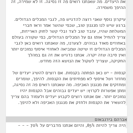
את היעדים. מה שאנחנו רואים פה זו נסיגה. זו לא שמירה, זה
ההיפך משמירה.
עיקרון נוסף שאני רוצה להדגיש פה, לגבי המכלים הגדולים.
ברגע שיש לנו מנגנון טוב, שכפי שהשר אמר וראו חברי
המשלחת שהיו, עובד טוב לצד ובלי קשר לחוק האריזות,
צריך להחיל אותו גם על המכלים הגדולים, כפי שקורה בעולם
באחוזים מאוד גבוהים. לצערנו, מה שאנחנו רואים כאן לגבי
המכלים הגדולים זו שיטה שמביאה לאחוזי איסוף נמוכים יותר
ואין סיבה שזה יקרה. אנחנו נדגיש את זה גם במהלך
החקיקה, שצריך לשקול את הנושא הזה מחדש.
קנסות - יש כאן הפחתה בקנסות. אם רוצים להשיג יעדים של
מחזור ושל איסוף לא מפחיתים את הקנסות. להיפך, שומרים
ומחזקים את מנגנון האכיפה. מה שאנחנו רואים פה זה נסיגה,
ומתן אפשרות לקרוץ: יש יעדים גבוהים אבל הקנסות יהיו
נמוכים יותר. אם אנחנו רוצים לקבוע יעדים ולעמוד בהם צריך
להשאיר את הקנסות ולחזק את מנגנון האכיפה ולא להיפך.
אברהם בירנבאום
¶
היה צריך להיות 85%, והיום אנחנו מדברים על 70% - - -