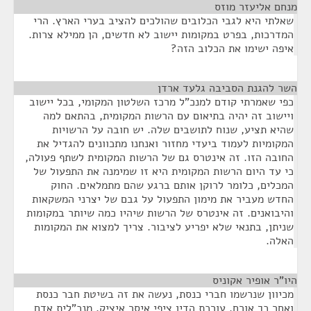
מנחם אליעזר מוזס
¶
שאלתי היא לגבי הכלובים שהולכים להציב בערי הארץ. הרי
המדרכות, בפרט במקומות יישוב לא חדשים, הן ממילא צרות.
איפה ישימו את הכלוב הזה?
השר להגנת הסביבה גלעד ארדן
¶
כפי שאמרתי קודם למנכ"ל מרכז השלטון המקומי, בכל יישוב
ויישוב זה יהיה בתיאום עם הרשות המקומית, בהתאם למה
שהיא תציע, שנוח לתושבים שלה. יש חובה על הרשויות
המקומיות לעמוד ביעדי מחזור ואנחנו מתכוונים להגדיל את
החובה הזו. זה אינטרס גם של הרשות המקומית לשתף פעולה,
כי עד היום הרשות המקומית היא זו שמימנה את התפעול של
המכלים, כלומר לרוקן אותם ברגע שהם מתמלאים. החוק
החדש מעביר את מימון התפעול על גבם של יצרני המשקאות
והיבואנים. זה אינטרס של הרשות שיהיו כמה שיותר במקומות
שניתן, בתנאי שלא יפריע לציבור. צריך למצוא את המקומות
האלה.
היו"ר אופיר אקוניס
¶
מכיוון שנרשמו חברי כנסת, נעשה את זה בשיטת חבר כנסת
ואחר כך אורח. עורכת הדין ציפי איסר איציק, מנכ"לית אדם