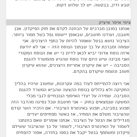
טבע ודין, בבקשה. יש לך שלוש דקות.
ציפי איסר איציק
¶
אנחנו כמובן מברכים על הכוונה לקדם את חוק הפיקדון. אכן
חשבנו, ועודנו חושבים, שבאופן יישומו נפל כשל חמור ביותר.
הציבור נושא בנטל שאמור להיות על כתפי היצרנים. אני
שמחה ומברכת על כך שבתוך הנוסח הזה – אני לא יודעת
איזה נוסח אדוני יביא לכאן לדיון כי יש את הנוסח המקורי
ואני מבינה שיש היום עוד נוסח שהגיע מהמשרד להגנת
הסביבה – יש את עיקרון אחריות היצרנים, שהוא עיקרון
חשוב ונשמח שיקודם בהקדם.
אני רוצה להתייחס לעוד כמה עקרונות, שחשוב שיהיו בהליך
החקיקה ולא כלולים בנוסח ההצעה שהביא המשרד להגנת
הסביבה. שמירה על יעדי האיסוף הנוכחיים לגבי מכלי
המשקה שנמצאים בחוק – אני חושבת שכל נסיגה מהדבר הזה
תפגע בסביבה, תפגע באינטרס הציבורי. אם הזכיר השר קודם
שהציבור משלם את המחיר, אז כאשר מפחיתים יעדים
מגדילים את הנטל על הציבור. אנחנו אומרים שאם כוונתנו
לשמור על האינטרס הציבורי, לשמור על כך שהציבור ששילם
פיקדון ומשתתף בנטל יקבל את כספו בחזרה, אסור להפחית