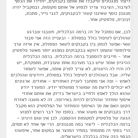
ליצור מנגנונים שיקבלו את אותם בקבוקים, יחזירו את הכסף
לציבור, הציבור צריך לנסוע אל אותם מקומות, ובמקביל יהיה
מנגנון נוסף שאיננו קשור לבקבוקים, לגבי נייר, מתכת,
זכוכית, פלסטיק אחר.
לכן, אם נסתכל על זה ברמה הכלכלית, חשבנו שברגע
שהולכים לטיפול כולל בפסולת - ובעניין הזה אני סבור
שאי-אפשר לנתק בין בקבוקים לשאר הפסולת, אין איזה ערך
פילוסופי שטמון דווקא בבקבוקים כמפגע יותר מאשר פלסטיק
אחר - חייבים להסתכל ברמה הכלכלית. ברמה הכלכלית
ההיגיון אומר שיש כבר מערכת אחת שעובדת, מתפקדת, יש
לה והיו לה הישגים, לא צריך לפרק אותה, אפשר לשמור
עליה. אבל כשהולכים לטיפול כולל בפסולת, ויודעים שהולכים
לאמץ – ופה אני מתחבר לעניין האחוזים – אחוזים. ארגונים
לא יכולים לדעת מה שמשרד ממשלתי יודע. המשרד יודע
שהוא הולך לאמץ ולחייב בישראל בדיוק את אותם אחוזי
איסוף ומחזור שהולכים להיות באירופה. זה לא משנה לאזרח
הקטן האם את סך האיסוף והמחזור של הפלסטיק הוא מקבל
דרך בקבוקים או משהו אחר. בסופו של דבר רוצים למנוע
הגעה של פלסטיק למקומות ההטמנה. לכן אין שום היגיון –
ברמה הכלכלית - ליצור כמה מנגנונים. הרי אף אחד לא תמים,
הרי בסוף זה מתומחר במחיר המוצר או במקום אחר, איפשהו
הכסף הזה עולה בכלכלה הישראלית.