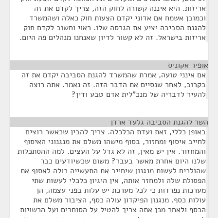
אריזות. היא איננה קשורה לחוק הזה, צריך לקדם את זה
וכמובן אשמח אם אדוני יקדם הצעות חוק כאלה ושהמשרד
להגנת הסביבה יציע את הגרסה שלו. ראוי וחשוב לקדם חוק
אריזות בישראל. זה לא קשור לדיון שאנחנו מנהלים פה היום.
אופיר אקוניס
¶
אם אינני טועה, אמרת שהמשרד להגנת הסביבה יקדם את זה
בקרוב, לאחר שנסיים את הדבר הזה. זה נאמר. אתה רוצה
להעיר לדבריה של מנכ"לית אדם טבע ודין?
השר להגנת הסביבה גלעד ארדן
¶
באופן כללי, זאת ועדת הכלכלה. צריך להבין שכאשר רוצים
לחייב איסוף ומחזור, בסוף מישהו משלם את מנגנוני האיסוף
והמחזור. אין יש מאין, זה לא גדל על העצים. למה ההסתכלות
שלנו היום אחרת מאשר בעבר? משום שכשיודעים כבר
שהולכים לעשות מנגנון שיחייב את התעשייה כולה לאסוף את
הפסולת שלה ולמחזר אותה, אין היגיון כלכלי לעשות שתי
מערכות נפרדות כי לכל מערכת יש עלות בפני עצמה, הן
עולות כסף. מנגנון הפיקדון עולה כסף, הציבור משלם את
הכסף ולאחר מכן אתה צריך להטיל על הסוחרים ועל הרשויות