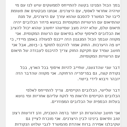
בסך הכול הפנינו בקשה להתייחס לממשקים שיש לנו עם מי
שיהיה אחראי לאסוף, עם היצרנים. אנחנו מבקשים את תשומת
ליבו של המשרד להסכם שהוא עורך עם היצרנים, על מנת
שהתיאום עם הרשויות המקומיות בנושא פיזור הכלובים יהיה
תיאום שלם, שלא יהיה מצב שמישהו יחשוב שהוא יכול להציב
את הכלובים לאיסוף שלא בתיאום עם הרשות המקומית. אני
מקווה שבסך הכול המנגנון הזה ייכנס לפעולה באופן מיידי, כי
יש פה היערכות. החוק אמור להיכנס לתוקף ב-2013, אבל אני
חושב שמיד עם חקיקת החוק צריך להיכנס לעבודה של תיאום
עם הרשויות המקומיות.
דבר שני שהדגשנו, שחייב להיות איסוף בכל הארץ, בכל
נקודת קצה, גם בפריפריה הרחוקה. אני מקווה שהדבר הזה
יובהר ויבוא לידי ביטוי.
דבר שלישי, הכלובים הקיימים. צריך להתייחס לאלפי
הכלובים הקיימים ולראות מי לוקח עליהם אחריות ומי נושא
בעלות הכספית של הכלובים המפוזרים.
אני חושב שההערות הן יותר ברמה הטכנית, והן דורשות רצון
טוב ותיאום בינינו לבין היצרנים. אני מוכרח לציין גם
שקיבלנו אמירה ברוח אוהדת מהמשרד לגבי שלוש הנקודות