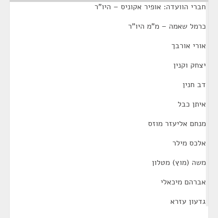
חברי הוועדה: אופיר אקוניס – היו"ר
כרמל שאמה – מ"מ היו"ר
אורי אורבך
יצחק וקנין
דב חנין
איתן כבל
מנחם אליעזר מוזס
אלכס מילר
משה (מוץ) מטלון
אברהם מיכאלי
גדעון עזרא