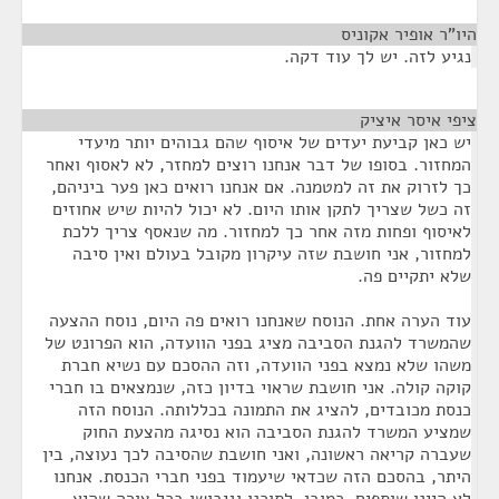
היו"ר אופיר אקוניס
¶
נגיע לזה. יש לך עוד דקה.
ציפי איסר איציק
¶
יש כאן קביעת יעדים של איסוף שהם גבוהים יותר מיעדי
המחזור. בסופו של דבר אנחנו רוצים למחזר, לא לאסוף ואחר
כך לזרוק את זה למטמנה. אם אנחנו רואים כאן פער ביניהם,
זה כשל שצריך לתקן אותו היום. לא יכול להיות שיש אחוזים
לאיסוף ופחות מזה אחר כך למחזור. מה שנאסף צריך ללכת
למחזור, אני חושבת שזה עיקרון מקובל בעולם ואין סיבה
שלא יתקיים פה.
עוד הערה אחת. הנוסח שאנחנו רואים פה היום, נוסח ההצעה
שהמשרד להגנת הסביבה מציג בפני הוועדה, הוא הפרונט של
משהו שלא נמצא בפני הוועדה, וזה ההסכם עם נשיא חברת
קוקה קולה. אני חושבת שראוי בדיון כזה, שנמצאים בו חברי
כנסת מכובדים, להציג את התמונה בכללותה. הנוסח הזה
שמציע המשרד להגנת הסביבה הוא נסיגה מהצעת החוק
שעברה קריאה ראשונה, ואני חושבת שהסיבה לכך נעוצה, בין
היתר, בהסכם הזה שכדאי שיעמוד בפני חברי הכנסת. אנחנו