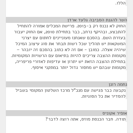
הללו.
השר להגנת הסביבה גלעד ארדן
¶
החוק לא נכנס רק ב-2013. פרישת המכלים אמורה להתחיל
להתבצע, ובהיקף נרחב, כבר בתחילת 2010, אם החוק יעבור
בעזרת השם. בהסכם שאנחנו מעוניינים לחתום עם יצרני
המשקאות יש תהליך שכל רשות תבחר את סוג עיצוב המיכל
שיהיה אצלה. כמובן - אם זה לא כתוב בהסכם זה יובהר –
מקומות ההצבה צריכים להיות בתיאום עם הרשויות המקומיות.
בתחילת ההצבה הזאת יש יתרון או עדיפות לאזורי פריפריה,
מקומות שבהם יש מחסור גדול יותר במתקני איסוף.
נחמה רונן
¶
נקבעה כבר פגישה עם מנכ"ל מרכז השלטון המקומי בשביל
להסדיר את כל הסוגיות.
אופיר אקוניס
¶
תודה. חבר הכנסת מוזס, אתה רוצה לדבר?