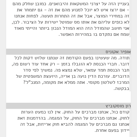
בעניין הזה על יצרני המשקאות והיבואנים. כמובן שחלק מהם
- אם ירצו איש לא יוכל למנוע מהם את זה - גם יתמחר את
זה במחירי המוצר, אבל את זה התחרות תעשה. לפחות אנחנו
לא כופים עליהם את אותו מס שמוטל ישירות על הציבור. לכן,
אני חושב שהמודל הזה הוא המודל הנכון ביותר והייתי מאוד
שמח אם נתקדם בו במהירות האפשר.
אופיר אקוניס
¶
תודה. מה שעשינו בפעם הקודמת זה שנתנו שלוש דקות לכל
דובר. חברי הכנסת לא הוגבלו בזמן – רק אחד עוד רשום פה,
חבר הכנסת חמד עמאר, שלא נמצא פה. נמשיך לפי סדר
הדוברים. עורכת הדין נועה בן אריה, היועצת המשפטית של
המרכז לשלטון מקומי. אתה ממלא את מקומה, המנכ"ל?
בבקשה.
רון מוסקוביץ
¶
קודם כול, אנחנו מברכים על החוק. אין לנו כמעט הערות
לחוק. אנחנו מברכים על החוק, על המגמה. בהזדמנות זאת
אנחנו גם מברכים על המגמה להביא חוק אריזות, אבל זה
יידון בפעם אחרת.