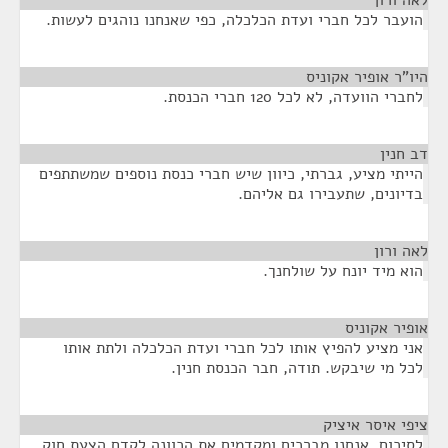
לאה ורון
¶
הועבר לכל חברי ועדת הכלכלה, כפי שאנחנו נוהגים לעשות.
היו"ר אופיר אקוניס
¶
לחברי הוועדה, לא לכל 120 חברי הכנסת.
דב חנין
¶
הייתי מציע, גברתי, כיוון שיש חברי כנסת נוספים שמשתתפים
בדיונים, שתעבירו גם אליהם.
לאה ורון
¶
הוא מיד יונח על שולחנך.
אופיר אקוניס
¶
אני מציע להפיץ אותו לכל חברי ועדת הכלכלה ולתת אותו
לכל מי שיבקש. תודה, חבר הכנסת חנין.
ציפי איסר איציק
¶
לסיכום, אנחנו מברכים ומקדמים את הכוונה לקדם הצעת חוק