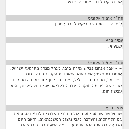
אני מבקש לדבר אחרי שנשמע.
היו"ר אופיר אקוניס
¶
לפני שנכנסת השר ביקש לדבר אחרון- -
עמיר פרץ
¶
שמעתי.
היו"ר אופיר אקוניס
¶
- - אבל אנחנו נבקש מירון ביבי, מנהל מנהל מקרקעי ישראל.
אנחנו גם נשמע את נשיא התאחדות הקבלנים והבונים
בישראל, מר ניסים בובליל, ואחר כך ירון ייתן סקירה מה קרה
אחרי שהרפורמה חוקקה ועברה בקריאה שנייה ושלישית, והיא
עכשיו חוק.
עמיר פרץ
¶
אם אפשר שבהתייחסות של החברים שרוצים להתייחס, תהיה
גם התייחסות והערכה לגבי ניצול המשכנתאות, והאם היום
הלוואה בנקאית היא שוות ערך. מה הטעם בכלל בהצהרה