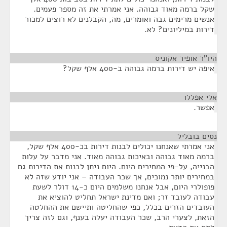
שקל ברמה מאוד גבוהה. אני אמרתי את זה מספר פעמים.
אנשים מרימים גבה ואומרים, מה, הקבלנים לא רוצים למכור
דירות במיליונים? לא.
היו"ר אופיר אקוניס
¶
איפה יש דירות ברמה גבוהה ב-400 אלף שקל?
אלי אפללו
¶
אפשר.
נסים בובליל
¶
אני אמרתי שאנחנו יכולים לבנות דירות בכ-400 אלף שקל,
ברמה מאוד גבוהה ובאיכות גבוהה מאוד. אני מדבר על עלות
הבנייה, על-פי המחירים היום. היום ניתן לבנות את הדירות גם
במחירים יותר נמוכים, אך שכר העבודה – אני יודע שזה לא
פופולרי היום, אבל אנחנו משלמים היום כ-14 דולר לשעת
עבודה לעובד זר; ואם מדינת ישראל תחליט להוציא את
העובדים הזרים בכלל, כפי שהחליטה ותיישם את ההחלטה
הזאת, לצערי הרב, שכר העבודה יעלה בענף, וגם לזה צריך