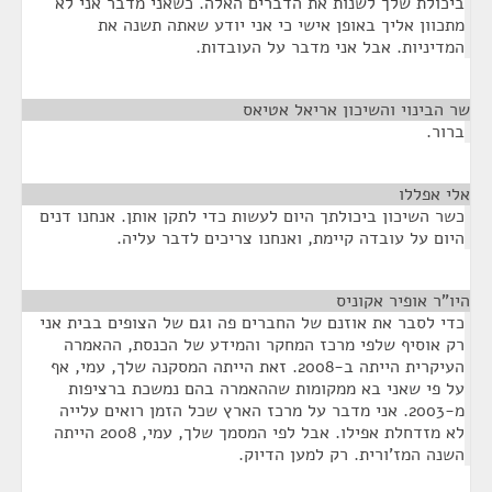
ביכולת שלך לשנות את הדברים האלה. כשאני מדבר אני לא
מתכוון אליך באופן אישי כי אני יודע שאתה תשנה את
המדיניות. אבל אני מדבר על העובדות.
שר הבינוי והשיכון אריאל אטיאס
¶
ברור.
אלי אפללו
¶
כשר השיכון ביכולתך היום לעשות כדי לתקן אותן. אנחנו דנים
היום על עובדה קיימת, ואנחנו צריכים לדבר עליה.
היו"ר אופיר אקוניס
¶
כדי לסבר את אוזנם של החברים פה וגם של הצופים בבית אני
רק אוסיף שלפי מרכז המחקר והמידע של הכנסת, ההאמרה
העיקרית הייתה ב-2008. זאת הייתה המסקנה שלך, עמי, אף
על פי שאני בא ממקומות שההאמרה בהם נמשכת ברציפות
מ-2003. אני מדבר על מרכז הארץ שכל הזמן רואים עלייה
לא מזדחלת אפילו. אבל לפי המסמך שלך, עמי, 2008 הייתה
השנה המז'ורית. רק למען הדיוק.