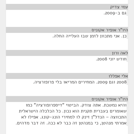
עמי צדיק
¶
גם ב-2009.
היו"ר אופיר אקוניס
¶
כן. אני מתכוון לזמן שבו העלייה החלה.
לאה ורון
¶
חודש יוני 2008.
אלי אפללו
¶
2008 וגם 2009. המחירים המריאו בלי פרופורציה.
היו"ר אופיר אקוניס
¶
והיא נמשכת. אתה צודק. הביטוי "דיספרופורציה" כמו
שאומרים בעברית תקנית הוא נכון. כל הכלכלה הישראלית
התכווצה – הנדל"ן זינק לו למחירי הונג-קונג. אפילו לא
אמרתי מנהטן, כי במנהטן זה כבר לא ככה. זה דבר מדהים.