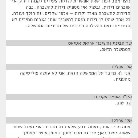
נוצר מצב הפוך שאין אפשרות לזוגות צעירים לקנות דירה, אז
שוכרים דירות, ובשוק אין מספיק דירות להשכרה. ככה
הדירות להשכרה מאוד יקרות – אלפי שקלים. זה הולך ועולה.
כל אחד שהיו לו דירות מנסה להשכיר אותן וגובים מחירים לא
הגיוניים. זאת ההשלכה המידית של מדיניות הממשלה.
שר הבינוי והשיכון אריאל אטיאס
¶
הממשלה הזאת.
אלי אפללו
¶
אני לא מדבר על הממשלה הזאת, אני לא עושה פוליטיקה
מהעניין.
היו"ר אופיר אקוניס
¶
זה טוב.
אלי אפללו
¶
אתה מכיר אותי, ואתה יודע שלא בזה מדובר. אני מאוד שמח
שאתה יושב כאן; אני גם מכיר אותך באופן אישי ומאמין