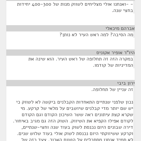
- -ואנחנו אולי מצליחים לשווק מנות של 400-300 יחידות
בחצי שנה.
אברהם מיכאלי
¶
מה הסיבה? למה ראש העיר לא נותן?
היו"ר אופיר אקוניס
¶
במקרה הזה זה תחלופה של ראש העיר. הוא שינה את
המדיניות של קודמו.
ירון ביבי
¶
זה עניין של תחלופה.
נכון שלפני שנתיים התאחדות הקבלנים ביקשה לא לשווק כי
יש שם יותר מדי קבלנים שיושבים על מלאי של קרקע. מי
שקרא קצת עיתונים ראה ששר השיכון הקודם וגם הקודם
לקודם אפילו הקפיא את השיווק. השוק הזה גם מגיב באיחור.
דירה שבונים היום נכנסת לשוק בעוד שנה וחצי-שנתיים,
וקרקע ששיווקתי היום נכנסת לשוק אולי בעוד שלוש שנים.
לא תמיד אנחנו מסתכלים על הטווח הארוך. צעד כזה של