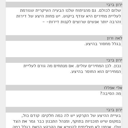
ירון ביבי
¶
שלום לכולם. גם מהניתוח שלנו הבעיה העיקרית שגורמת
לעליית מחירים היא עודף ביקוש. יש פחות היצע של דירות
והרבה יותר אנשים שרוצים לקנות דירות- -
לאה ורון
¶
בגלל מחסור בהיצע.
ירון ביבי
¶
נכון. לכן המחירים עולים. אם מנתחים מה גורם לעליית
המחירים הוא החוסר בהיצע.
אלי אפללו
¶
מה הסיבה?
ירון ביבי
¶
בעיית ההיצע של הקרקע יש לה כמה חלקים: קודם כול,
במקום שיש תוכניות בתוקף, ומנהל התכנון כבר גמר את הצד
שלו, אנחנו לא מצליחים להוציא את הקרקע הזאת בגלל כמה