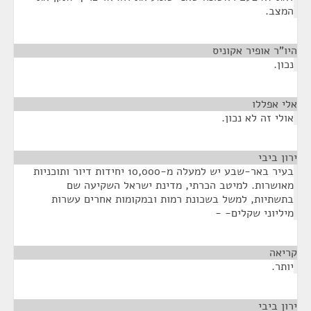
המצב.
היו"ר אופיר אקוניס
¶
נכון.
אלי אפללו
¶
אולי זה לא נכון.
ירון ביבי
¶
בעיר באר-שבע יש למעלה מ-10,000 יחידות דיור ותוכניות
מאושרות. למיטב הכרתי, מדינת ישראל השקיעה שם
בתשתיות, למשל בשכונת רמות ובמקומות אחרים עשרות
מיליוני שקלים- -
קריאה
¶
יותר.
ירון ביבי
¶