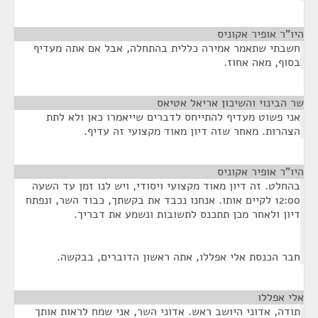
היו"ר אופיר אקוניס
¶
חשבתי שתאמר אמירה כללית בהתחלה, אבל אם אתה מעדיף
בסוף, מאה אחוז.
שר הבינוי והשיכון אריאל אטיאס
¶
אני פשוט מעדיף להתייחס לדברים שייאמרו כאן ולא לתת
הצהרות. מאחר שזה דיון מאוד מקצועי זה עדיף.
היו"ר אופיר אקוניס
¶
בהחלט. זה דיון מאוד מקצועי ויסודי, ויש לנו זמן עד השעה
12:00 לקיים אותו. אנחנו נכבד את בקשתך, כבוד השר, ונפתח
דיון ולאחר מכן תתכנס לתשובות ונשמע את דבריך.
חבר הכנסת אלי אפללו, אתה ראשון הדוברים, בבקשה.
אלי אפללו
¶
תודה, אדוני היושב ראש. אדוני השר, אני שמח לראות אותך