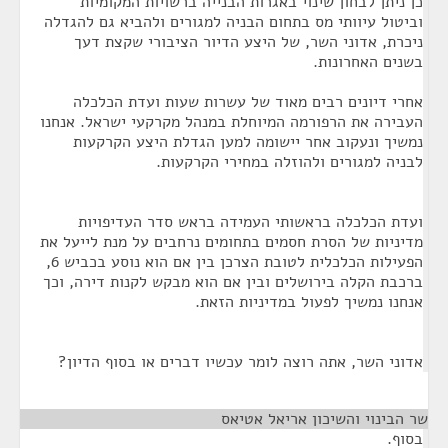
כן ניתן לבחון שינוי באגרות הבנייה ברשויות המקומיות
וביטול עיוותי מס בתחום הבניה למגורים ולהביא גם להגדלה
ניכרת, אדוני השר, של היצע הדיור הציבורי שקצת דעך
בשנים האחרונות.
אחרי דיונים רבים מאוד של עשרות שעות ועדת הכלכלה
העבירה את הרפורמה המיוחלת במנהל מקרקעי ישראל. אנחנו
נמשיך ונעקוב אחר יישומה למען הגדלת היצע הקרקעות
לבניה למגורים ולהוזלה במחירי הקרקעות.
ועדת הכלכלה בראשותי העמידה בראש סדר העדיפויות
מדיניות של הסרת חסמים בתחומים נרחבים על מנת לייעל את
הפעילות הכלכלית לטובת הצרכן בין אם הוא נוסע בכביש 6,
ברכבת הקלה בירושלים ובין אם הוא מבקש לקנות דירה, וכך
אנחנו נמשיך לפעול במדיניות הזאת.
אדוני השר, אתה רוצה לומר עכשיו דברים או בסוף הדיון?
שר הבינוי והשיכון אריאל אטיאס
¶
בסוף.