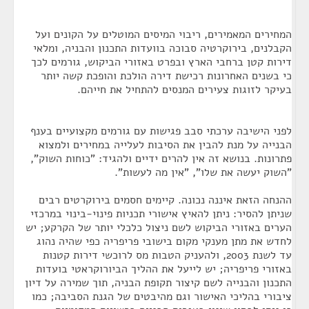
המחירים המאמירים, ריבוי המיסים המוטלים על הקונים ועל
הקבלנים, בירוקרטיה סבוכה בוועדות התכנון והבניה, ומלאי
דירות קטן ברחבי הארץ ובפרט באזורי הביקוש, גורמים לכך
כי בשנים האחרונות רכישת דירה הולכת והופכת קשה יותר
בעיקר לזוגות צעירים המנסים להתחיל את חייהם.
לפני הישיבה ערכתי סבב פגישות עם גורמים מקצועיים בענף
הבנייה על מנת להבין את הסיבות לעלייה במחירים ולמצוא
פתרונות. בנושא זה אין להרים ידיים ולהגיד: "כוחות השוק",
"השוק יעשה את שלו", "אין מה לעשות".
ההנחה הזאת איננה נכונה. קיימים חסמים בירוקרטים רבים
שניתן להסיר: ניתן להאיץ אישורי תכניות פינוי-בינוי במרכזי
הערים באזורי הביקוש לשם ניצול כלכלי יותר של הקרקע; יש
לחדש את מתן מענקי מקום בישובי פריפריה כפי שהיה נהוג
עד לשנת 2003, ולהעניק הטבות מס לרוכשי דירות קטנות
באזורי פריפריה; יש לייעל את ההליך הביורוקראטי בועדות
התכנון והבנייה לשם קיצור תקופת הבניה, תוך שמירה על דיון
ציבורי בהליכי האישור וגם מהיבטים של הגנת הסביבה; כמו