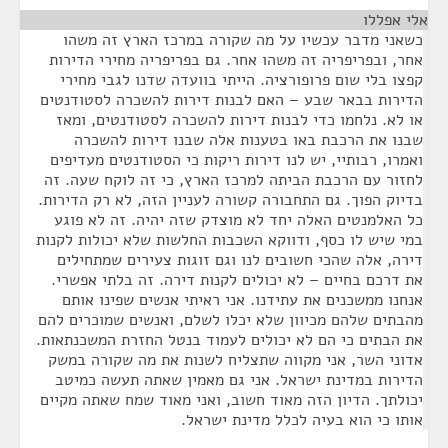
אלי אפללו
¶
כשאני מדבר עכשיו על מה שקורה במרכז הארץ זה משהו
אחר, ובפריפריה זה משהו אחר. גם בפריפריה מחירי הדירות
קפצו בלי שום פרופורציה. הייתי בוועדה שדנו לגבי מחירי
הדירות בבאר שבע – האם לבנות דירות להשכרה לסטודנטים
או לא. נלחמו כדי לבנות דירות להשכרה לסטודנטים, ומאז
שבנו את הרכבת באו בטענות אלה שבנו דירות להשכרה
ואמרו, רבותיי, יש לנו דירות ריקות כי הסטודנטים מעדיפים
לחזור עם הרכבת הביתה למרכז הארץ, כי זה לוקח שעה. זה
בדיוק הפוך. גם התחבורה קשורה לעניין הזה, לא רק הדירות.
כל האלמנטים האלה יחד לא מוצדק שזה יהיה. זה לא פוגע
במי שיש לו כסף, ודווקא השכבות החלשות שלא יכולות לקנות
דירה, אלה שהכי חשובים לנו וגם זוגות צעירים שמתחילים
את דרכם בחיים – לא יכולים לקנות דירה. זה בלתי אפשרי.
אנחנו ממשכנים את עתידנו. אני ראיתי אנשים שפינו אותם
מהבתים שלהם מכיוון שלא יכלו לשלם, ואנשים שמוכרים להם
את הבתים כי הם לא יכולים לעמוד בנטל החזרת המשכנתאות.
אדוני השר, אני מקווה שתצליח לשנות את מה שקורה במשק
הדירות במדינת ישראל. אני גם מאמין שאתה תעשה כמיטב
יכולתך. הדיון הזה מאוד חשוב, ואני מאוד שמח שאתה מקיים
אותו כי הוא בעיה לכלל מדינת ישראל.