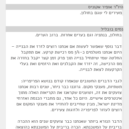
היו"ר אופיר אקוניס
¶
מעירים לי שגם בחולון.
נסים בובליל
¶
בחולון, בנתניה וגם בערים אחרות. ברוב הערים.
דבר נוסף שאפשר לעשות אם אנחנו רוצים לזרז את הבנייה –
היום אנחנו משלמים כ-5% מס רכישת קרקע. אם תתקבל
החלטה שמי שיתחיל בנייה תוך פרק זמן קצר יקבל בחזרה את
מס הרכישה, זה יזרז את הקבלנים ואת היזמים ואת בעלי
הקרקעות לצאת לבנייה.
לגבי הדברים החשובים שנאמרו קודם בנושא הפריפריה:
תשתיות, מענקי מקום. גרוננו כבר ניחר, שנים רבות אנחנו
צועקים את זה, וטוענים שקראנו את הקריאות האלה מתוך
אינטרסים אישיים. היום כל אחד, גם מחברי הכנסת ואזרחי
מדינת ישראל, מבין שחייבים להחזיר את מענקי המקום אם
רוצים לעזור לפריפריה ולזוגות צעירים.
הדבר הנורא ביותר שאנחנו כבר צועקים שנים הוא ההכרה
בריבית על המשכנתא. הכרה בריבית על המשכנתא כהוצאה