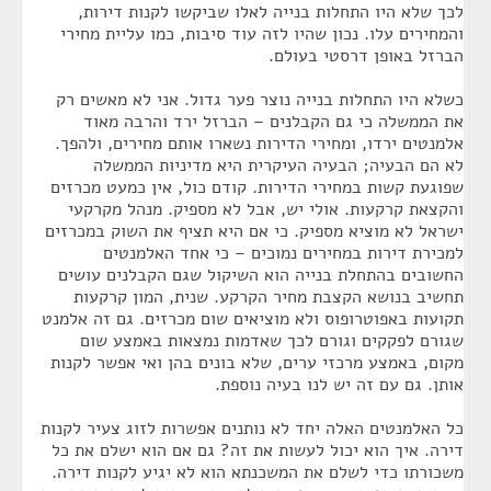
לכך שלא היו התחלות בנייה לאלו שביקשו לקנות דירות,
והמחירים עלו. נכון שהיו לזה עוד סיבות, כמו עליית מחירי
הברזל באופן דרסטי בעולם.
כשלא היו התחלות בנייה נוצר פער גדול. אני לא מאשים רק
את הממשלה כי גם הקבלנים – הברזל ירד והרבה מאוד
אלמנטים ירדו, ומחירי הדירות נשארו אותם מחירים, ולהפך.
לא הם הבעיה; הבעיה העיקרית היא מדיניות הממשלה
שפוגעת קשות במחירי הדירות. קודם כול, אין כמעט מכרזים
והקצאת קרקעות. אולי יש, אבל לא מספיק. מנהל מקרקעי
ישראל לא מוציא מספיק. כי אם היא תציף את השוק במכרזים
למכירת דירות במחירים נמוכים – כי אחד האלמנטים
החשובים בהתחלת בנייה הוא השיקול שגם הקבלנים עושים
תחשיב בנושא הקצבת מחיר הקרקע. שנית, המון קרקעות
תקועות באפוטרופוס ולא מוציאים שום מכרזים. גם זה אלמנט
שגורם לפקקים וגורם לכך שאדמות נמצאות באמצע שום
מקום, באמצע מרכזי ערים, שלא בונים בהן ואי אפשר לקנות
אותן. גם עם זה יש לנו בעיה נוספת.
כל האלמנטים האלה יחד לא נותנים אפשרות לזוג צעיר לקנות
דירה. איך הוא יכול לעשות את זה? גם אם הוא ישלם את כל
משכורתו כדי לשלם את המשכנתא הוא לא יגיע לקנות דירה.