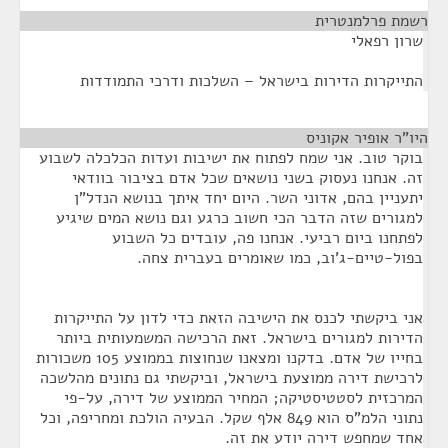
רשמת פרלמנטרית
¶
שרון רפאלי
התייקרות הדירות בישראל – השלכות ודרכי התמודדות
היו"ר אופיר אקוניס
¶
בוקר טוב. אני שמח לפתוח את ישיבות ועדות הכלכלה לשבוע
זה. אנחנו נעסוק בשני נושאים שכל אדם בציבור בוודאי
יתעניין בהם, אדוני השר. היום יחד איתך בנושא הנדל"ן
למגורים שזה הדבר הכי חשוב כרגע וגם נושא המים שיגיע
לפתחנו ביום רביעי. אנחנו פה, עובדים כל השבוע
בפול-טיים-ג'וב, כמו שאומרים בעברית צחה.
אני ביקשתי לכנס את הישיבה הזאת כדי לדון על התייקרות
הדירות למגורים בישראל. זאת הרכישה המשמעותית ביותר
בחייו של אדם. בדקנו ומצאנו שנחוצות בממוצע 105 משכורות
לרכישת דירה ממוצעת בישראל, וביקשתי גם נתונים מהלשכה
המרכזית לסטטיסטיקה; המחיר הממוצע של דירה, על-פי
נתוני הלמ"ס הוא 849 אלף שקל. הבעיה הולכת ומחריפה, וכל
אחד שמחפש דירה יודע את זה.