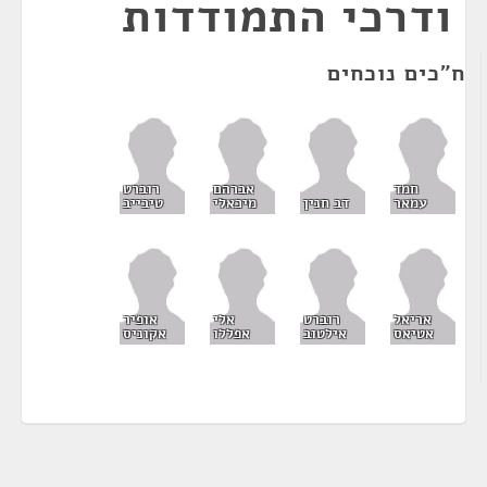
ודרכי התמודדות
ח"כים נוכחים
חמד
אברהם
רוברט
עמאר
דב חנין
מיכאלי
טיבייב
אריאל
רוברט
אלי
אופיר
אטיאס
אילטוב
אפללו
אקוניס