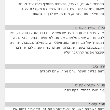
חסמים: ראשית, לצערי, לפעמים מתחלף ראש עיר ואומר
שהתוכנית שראש העיר הקודם אישר לא מקובלת עליו,
ומתחילים את המשחק מחדש. יש לכך דוגמאות.
היו"ר אופיר אקוניס
¶
אבל עכשיו אנחנו במצב שראשי ערים כבר שנה בתפקיד, ויש
להם עוד 4 שנים מלאות. אם אני לא טועה, במקרה היום זה
התאריך של הבחירות המוניציפליות, בתחילת נובמבר. זה היה
11 בנובמבר בשנה שעברה, ואנחנו נציין שנה. לכן זה דבר
שכבר אפשר להתגבר עליו.
ירון ביבי
¶
זאת בדיוק השנה שהם אמרו שהם לומדים.
היו"ר אופיר אקוניס
¶
אז גמרו ללמוד. לקח שנה.
חמד עמאר
¶
זאת לא פעם ראשונה שאני שומע את זה. אז צריך לתקן את