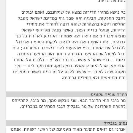
לתת את הדעת.
כל נושא מחירי הדירות נמצא על שולחנכם, ואתם יכולים
לקבל החלטות. הבעיה היא שכל גוף במדינת ישראל מקבל
החלטה ויוצא בהצהרות שהוא רוצה להוריד את מחירי
הדירות, ופועל בדיוק הפוך. כאשר מנהל מקרקעי ישראל
מוציא מכרזים אם הוא רוצה שמחירי הקרקע לא יהיו כל כך
גבוהים, ואם באמת הוא רוצה לדאוג ללקוח הסופי הוא יכול
להגביל את המחיר, כפי שהצעתי לשר בישיבה האחרונה; הוא
יכול לפסול את ההצעה הגבוהה ביותר ואת ההצעה הנמוכה
ביותר – כפי שמע"צ עושה במכרזי מע"צ - וללכת על המחיר
הממוצע. אבל היות שהאוצר רוצה מקסימום תקבולים – ואני
מקווה שזה לא כך – אפשר ללכת על מכרזים כאשר המחירים
יהיו ממוצעים ולא מחירים גבוהים.
היו"ר אופיר אקוניס
¶
מר ביבי הוא הדובר הבא. אני מבקש ממך, מר ביבי, להתייחס
להערה האחרונה של מר בובליל לגבי המחירים במכרזים.
נסים בובליל
¶
אנחנו גם רואים תופעה מאוד מעניינת של ראשי רשויות. אנחנו