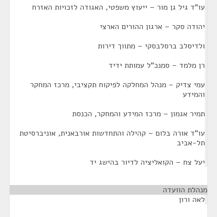
עו"ד גיל גן מור – ייעוץ משפטי, האגודה לזכויות האזרח
יהודה סקר – ארגון ההורים הארצי
ולדיסלב ברסלבסקי – מתווך דירות
רן מלמד – סמנכ"ל עמותת ידיד
עמי צדיק – מנהל המחלקה לפיקוח תקציבי, מרכז המחקר
והמידע
תמיר אגמון – מרכז המידע והמחקר, הכנסת
עו"ד אורה בלום – קהילה והתחדשות אורבאנית, אוניברסיטת
תל-אביב
יעל צח – הקואליציה לדיור בהישג יד
מנהלת הוועדה
¶
לאה ורון