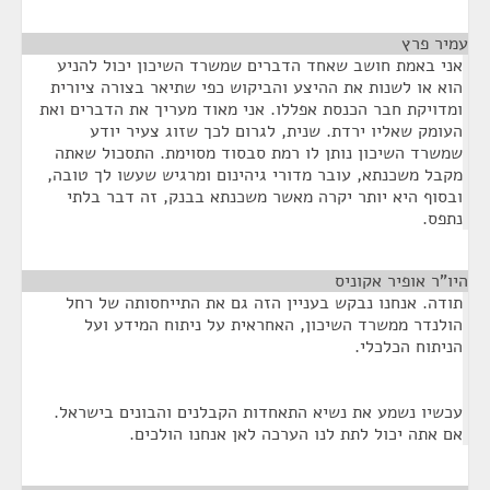
עמיר פרץ
¶
אני באמת חושב שאחד הדברים שמשרד השיכון יכול להניע
הוא או לשנות את ההיצע והביקוש כפי שתיאר בצורה ציורית
ומדויקת חבר הכנסת אפללו. אני מאוד מעריך את הדברים ואת
העומק שאליו ירדת. שנית, לגרום לכך שזוג צעיר יודע
שמשרד השיכון נותן לו רמת סבסוד מסוימת. התסכול שאתה
מקבל משכנתא, עובר מדורי גיהינום ומרגיש שעשו לך טובה,
ובסוף היא יותר יקרה מאשר משכנתא בבנק, זה דבר בלתי
נתפס.
היו"ר אופיר אקוניס
¶
תודה. אנחנו נבקש בעניין הזה גם את התייחסותה של רחל
הולנדר ממשרד השיכון, האחראית על ניתוח המידע ועל
הניתוח הכלכלי.
עכשיו נשמע את נשיא התאחדות הקבלנים והבונים בישראל.
אם אתה יכול לתת לנו הערכה לאן אנחנו הולכים.