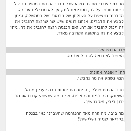
מוכרת לצורכי מס זה נושא שכל חברי הכנסת במספר רב של
כנסות חתמו על זה, מסכימים לזה, אך לא מובילים את זה.
הדברים נמצאים על השולחן של הכנסת ושל הממשלה, וניתן
לבצע את הדברים. אנחנו רואים שיש שר שרוצה להוביל את
זה ויכול להוביל את זה, ואם הכנסת רוצה להוביל את זה, ניתן
לבצע את זה בתקופה הקרובה מאוד.
אברהם מיכאלי
¶
האוצר לא רוצה להוביל את זה.
היו"ר אופיר אקוניס
¶
תכף נשמע את מר גמבשו.
חבר הכנסת אפללו, הייתה התייחסות רבה לעניין מנהל,
השיווק, המכרזים והמחירים. אני רוצה שנשמע קודם את מר
ירון ביבי, ואז נמשיך.
מר ביבי, מה קרה מאז הרפורמה שהעברנו כאן בכנסת
בקריאה שנייה ושלישית?