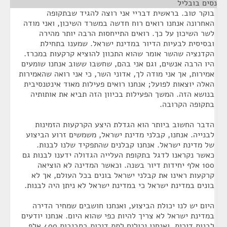
נסים בובליל
¶
בוקר טוב. בראשית דבריי אני רוצה להגיד שבתקופה
האחרונה אנחנו רואים רוח חדשה במשרד השיכון, ואני מודה
לשר השיכון על כך. רואים התייחסות הרבה יותר מהירה
ובסיסית לבעיות הדיור במדינת ישראל. שמענו בתחילת
הקדנציה שהשר אומר שהוא התכוון להוציא קרקעות במכרז.
היו הרבה אנשים, וגם אני בהם, שחשבו ששוב אנחנו שומעים
אמירות, אך אני מודה לך, אדוני השר, כי אני רואה שהאמירות
האלה יוצאות לפועל; אנחנו רואים פעילות מאוד אינטנסיבית
בנושא הזה. המשך הפעילות בכיוון הזה תביא את אותותיה
בתקופה הקרובה.
הדבר החשוב ביותר הוא הגדלת היצע הקרקעות הזמינות
לבנייה. אנחנו, קבלני מדינת ישראל, משמשים זרוע הביצוע
של מדינת ישראל. אנחנו קבלנים שהתפקיד שלנו לבנות.
כאשר נקראנו לדגל בתקופת העלייה הגדולה ידענו לבנות גם
100 אלף יחידות דיור בשנה. וכאשר המדינה לא הוציאה
קרקעות ראינו את קבלני ישראל בונים בכל העולם, אך לא
בונים במדינת ישראל כי במדינת ישראל לא ניתן היה לבנות.
היום יש לנו יכולת הביצוע, ואנחנו חושבים שמחיר הדירה
במדינת ישראל לא צריך להיות כפי שהוא היום. אנחנו יודעים
לבנות דירות, ואנחנו יכולים לתת דירות בסביבות 400 אלף