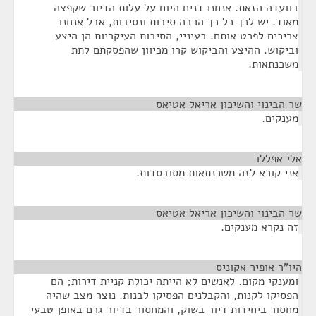
בוועדה הזאת. אנחנו דנים היום על עלות הדיור שקפצה
מאוד. יש לכך כל כך הרבה סיבות ונסיבות, אבל אנחנו
צריכים לפרט אותם. בעיניי, הסיבות העיקריות הן היצע
וביקוש. ההיצע והביקוש קרו מכיוון שהפסקתם לתת
משכנתאות.
שר הבינוי והשיכון אריאל אטיאס
¶
מענקים.
אלי אפללו
¶
אני קורא לזה משכנתאות מסובסדות.
שר הבינוי והשיכון אריאל אטיאס
¶
זה נקרא מענקים.
היו"ר אופיר אקוניס
¶
ומענקי מקום. לאנשים לא הייתה יכולת קניית דירות; הם
הפסיקו לקנות, והקבלנים הפסיקו לבנות. נוצר מצב שהיה
מחסור ביחידות דיור בשוק, והמחסור בדיור גרם באופן טבעי