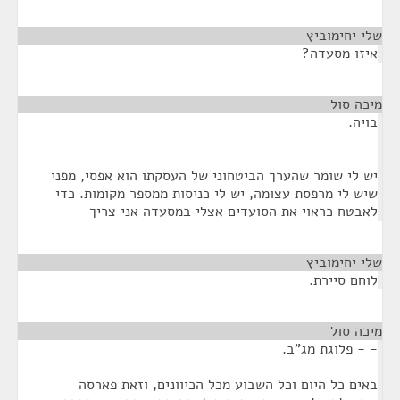
שלי יחימוביץ
¶
איזו מסעדה?
מיכה סול
¶
בויה.
יש לי שומר שהערך הביטחוני של העסקתו הוא אפסי, מפני
שיש לי מרפסת עצומה, יש לי כניסות ממספר מקומות. כדי
לאבטח כראוי את הסועדים אצלי במסעדה אני צריך - -
שלי יחימוביץ
¶
לוחם סיירת.
מיכה סול
¶
- - פלוגת מג"ב.
באים כל היום וכל השבוע מכל הכיוונים, וזאת פארסה