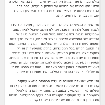
כולנו מכירים את הבעיה מקרוב. יש אי בהירות בנושא, ומטרת
הדיון היא להניח את הנושא על שולחן הוועדה, לתת לכל
הגורמים הקשורים בעניין את זכות הדיבור והטיעון ולהציג
עובדות כפי שהם רואים אותן.
אני אישית הגעתי לנושא הזה משום שלדעתי, מסעדות נועדו
למכור אוכל ולהרוויח מכך. אני לא חושב שיכול להיות מצב
שמסעדות גובות דמי אבטחה בשל המצב הביטחוני ובשל
הכפייה של הממשלה עליהם להציב מאבטח, ולייצר מכך רווח
תוספת לשורת הרווח שלהם. יש מחלוקת האם זהו המצב, האם
זה המצב הקיים בכל המסעדות, בחלק מהמסעדות או רק
במקרי קצה. זה חלק מהעניין שאנחנו רוצים לדון בו; וכיצד
מתמודדים עם מצב שבו יש שומר שעובד ומרוויח שכר מסוים,
המסעדות משלמות סכום כלשהו לחברות אבטחה מכיוון שאינן
רשאיות להעסיק באופן ישיר מאבטח – האם יש הפרש חיובי
או שלילי בין שני הסכומים האלה, ואיך מתמודדים איתו.
אני יודע שוועדת המשנה לוועדת הכספים לנושא עסקים
קטנים ובינוניים עסקה בנושא הזה מזווית אחרת, ברצון לבחון
הקלות לאור השינויים במצב הביטחוני – האם ניתן להקל
במעמסה זו על העסקים הקטנים יותר בענף המסעדנות. תפתח
את הדיון חברת הכנסת שלי יחימוביץ. בבקשה.