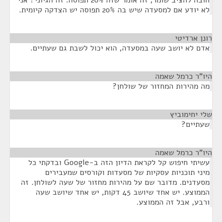
חובה להציב שומר, זה אומר שזה 20% תפוסה. זה הגיוני? אני
לא יודע אם למסעדה שיש בה 20% תפוסה יש הצדקה קיומית.
רונן ארדיטי
¶
אדם לא יושב שעה במסעדה, הוא יכול לשבת גם שעתיים.
היו"ר כרמל שאמה
¶
מה מהירות המחזור של שולחן?
שלי יחימוביץ
¶
שעתיים?
היו"ר כרמל שאמה
¶
עשיתי חיפוש קל לקראת הדיון הזה ב-Google ובדקתי כל
מיני תוכניות עסקיות של מסעדות וקורסים שמעבירים
מסעדנים. מדובר שם על מהירות מחזור של שעה לשולחן. זה
הממוצע. יש אחד שיושב 45 דקות, יש אחד שיושב שעה
ורבע, אבל זה הממוצע.