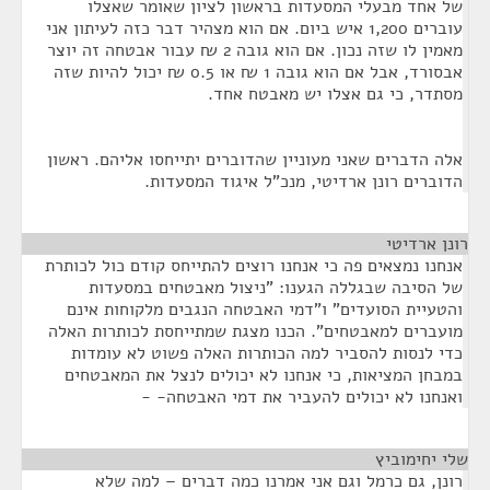
של אחד מבעלי המסעדות בראשון לציון שאומר שאצלו
עוברים 1,200 איש ביום. אם הוא מצהיר דבר כזה לעיתון אני
מאמין לו שזה נכון. אם הוא גובה 2 ₪ עבור אבטחה זה יוצר
אבסורד, אבל אם הוא גובה 1 ₪ או 0.5 ₪ יכול להיות שזה
מסתדר, כי גם אצלו יש מאבטח אחד.
אלה הדברים שאני מעוניין שהדוברים יתייחסו אליהם. ראשון
הדוברים רונן ארדיטי, מנכ"ל איגוד המסעדות.
רונן ארדיטי
¶
אנחנו נמצאים פה כי אנחנו רוצים להתייחס קודם כול לכותרת
של הסיבה שבגללה הגענו: "ניצול מאבטחים במסעדות
והטעיית הסועדים" ו"דמי האבטחה הנגבים מלקוחות אינם
מועברים למאבטחים". הכנו מצגת שמתייחסת לכותרות האלה
כדי לנסות להסביר למה הכותרות האלה פשוט לא עומדות
במבחן המציאות, כי אנחנו לא יכולים לנצל את המאבטחים
ואנחנו לא יכולים להעביר את דמי האבטחה- -
שלי יחימוביץ
¶
רונן, גם כרמל וגם אני אמרנו כמה דברים – למה שלא