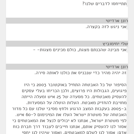
תתייחסו לדברים שלנו?
רונן ארדיטי
¶
אני ניגש לזה בקצרה.
שלי יחימוביץ
¶
אני מבינה שהכנתם מצגת, כולם מכינים מצגות- -
רונן ארדיטי
¶
זה יהיה מהיר כדי שנכניס את כולנו לאותה סירה.
הסיפור של כל האבטחה התחיל באוקטובר 2003 כי היו
פיגועים, הגבולות היו פרוצים, ולכן הכריחו בעלי עסקים
להעסיק מאבטחים. כל מסעדה של 25 איש ומעלה הייתה
מחויבת להחזיק מאבטח. העלות הוטלה על המסעדות.
ב-2005 בעקבות המצב הרגוע ולחץ מסיבי שלנו עם כל מדור
האבטחה של משטרת ישראל העלו את המינימום ל-60 איש.
לפי משטרת ישראל, אנחנו לא יכולים לנצל את המאבטחים כי
אסור לנו להעסיק אותם, אנחנו חייבים לעבוד דרך חברת כוח
אדם; אסור לנו לשלם למאבטחים, ואסור שיהיו לנו יחסי