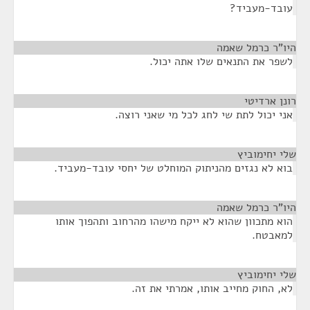
עובד-מעביד?
היו"ר כרמל שאמה
¶
לשפר את התנאים שלו אתה יכול.
רונן ארדיטי
¶
אני יכול לתת שי לחג לכל מי שאני רוצה.
שלי יחימוביץ
¶
בוא לא נגזים מהניתוק המוחלט של יחסי עובד-מעביד.
היו"ר כרמל שאמה
¶
הוא מתכוון שהוא לא ייקח מישהו מהרחוב ותהפוך אותו
למאבטח.
שלי יחימוביץ
¶
לא, החוק מחייב אותו, אמרתי את זה.