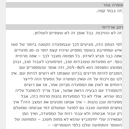
עופרה גנור
¶
זה בבתי קפה.
רונן ארדיטי
¶
זה לא הוויכוח. בכל אופן זה לא שעתיים לשולחן.
לפי הנתון הזה, מגיעים לכך שבמסעדה הקטנה ביותר של 100
איש שמחויבת בשומר מספיק שיהיו קצת יותר מ-20 סועדים
אתה כבר תגיע לאיזון. כל תפוסה מעבר לכך – אתה מרוויח
כסף. יש מסעדות שעובדות טוב, ושימשיכו לעבוד טוב, ובהן
ממוצע התפוסה הוא 80%-70%, וזה אומר שהמספרים שם
הופכים להיות חריגים בכיוון שאנחנו לא רוצים להיות שם. אין
לנו גם ויכוח על זה שאין המטרה של הסעיף הזה לייצר
רווחים או לאזן את המסעדה מכיוון אחר, אז אם רוצים
להתמודד עם הבעיה הזאת אפשר, אבל צריך להסתכל עליה
כמו שהיא. אולי לא כל המסעדות נהנות מרווח כזה, אבל
מסעדות שכן נהנות – איך אנחנו מונעים את המצב הזה? איך
נותנים תחושה טובה גם לסועד שמשלם דמי אבטחה שמשלם
רק עבור אבטחה ולא עבור רווח של המסעדה, ואיך הפן
שמאירה שלי יחימוביץ שהוא לא פחות חשוב – התחושה של
השומר והתחושה שלנו כלפי השומרים- -