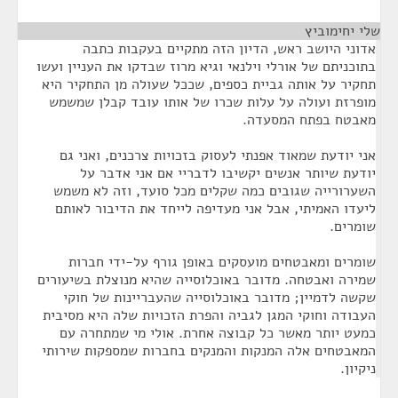
שלי יחימוביץ
¶
אדוני היושב ראש, הדיון הזה מתקיים בעקבות כתבה
בתוכניתם של אורלי וילנאי וגיא מרוז שבדקו את העניין ועשו
תחקיר על אותה גביית כספים, שככל שעולה מן התחקיר היא
מופרזת ועולה על עלות שכרו של אותו עובד קבלן שמשמש
מאבטח בפתח המסעדה.
אני יודעת שמאוד אפנתי לעסוק בזכויות צרכנים, ואני גם
יודעת שיותר אנשים יקשיבו לדבריי אם אני אדבר על
השערורייה שגובים כמה שקלים מכל סועד, וזה לא משמש
ליעדו האמיתי, אבל אני מעדיפה לייחד את הדיבור לאותם
שומרים.
שומרים ומאבטחים מועסקים באופן גורף על-ידי חברות
שמירה ואבטחה. מדובר באוכלוסייה שהיא מנוצלת בשיעורים
שקשה לדמיין; מדובר באוכלוסייה שהעבריינות של חוקי
העבודה וחוקי המגן לגביה והפרת הזכויות שלה היא מסיבית
כמעט יותר מאשר כל קבוצה אחרת. אולי מי שמתחרה עם
המאבטחים אלה המנקות והמנקים בחברות שמספקות שירותי
ניקיון.