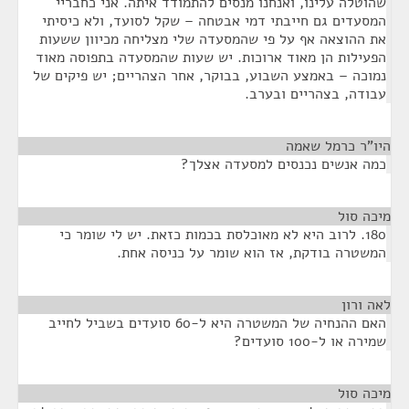
שהוטלה עלינו, ואנחנו מנסים להתמודד איתה. אני כחבריי
המסעדים גם חייבתי דמי אבטחה – שקל לסועד, ולא כיסיתי
את ההוצאה אף על פי שהמסעדה שלי מצליחה מכיוון ששעות
הפעילות הן מאוד ארוכות. יש שעות שהמסעדה בתפוסה מאוד
נמוכה – באמצע השבוע, בבוקר, אחר הצהריים; יש פיקים של
עבודה, בצהריים ובערב.
היו"ר כרמל שאמה
¶
כמה אנשים נכנסים למסעדה אצלך?
מיכה סול
¶
180. לרוב היא לא מאוכלסת בכמות כזאת. יש לי שומר כי
המשטרה בודקת, אז הוא שומר על כניסה אחת.
לאה ורון
¶
האם ההנחיה של המשטרה היא ל-60 סועדים בשביל לחייב
שמירה או ל-100 סועדים?
מיכה סול
¶