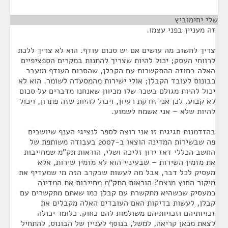
שלי יחימוביץ
¶
זה מעניין בפני עצמו.
צריך לחשוב מה עושים אם יש סכום עודף. הוא לא צריך ללכת
לרווחי העסק; יכול להיות שצריך להתנות במקרים הספציפיים
האלה בחוזה ההתקשרות עם הקבלן, שהסכום העודף מועבר
כבונוס לעובד הקבלן; אולי ישירות מהמסעדה לשומר. הוא לא
יכול להיות מגולם בשכר שלו מכיוון שאנחנו מדברים על סכום
לא קבוע. לכן אני זורקת רעיון, ויכול להיות שזה פתרון, ויכול
להיות שלא – אני אשמח לשמוע.
בהזדמנות חגיגית זו אני רוצה לספר לנציגי הענף שיושבים
פה שבשירות המדינה הוצאו ב-2007 בעבודה משותפת של
החשב הכללי דאז ירון זליכה ושלי, הוראות תק"מ שמחייבות
את מזמין השירות – שבעיניי הוא לא מזמין שירות, אלא
מעסיק לכל דבר, אבל מה לעשות שבקרב הזה מי שמעדיף את
מיקור החוץ מנצח? הוראות התק"מ מחייבות את המדינה
כמעסיק שכשהיא מתקשרת עם קבלן כמו שאתם מתקשרים עם
קבלן, לעשות בדיקות האם העובדים האלה מקבלים את
זכויותיהם וזכויותיהם משולמות להם כחוק. כלומר יכולה
לצאת מכאן קריאה, למשל, בנוסף לעניין של הבונוס, להתחיל