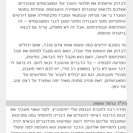
לבדוק שיטתית את תלושי השכר של המאבטחים שעובדים
אצלכם ולראות שחברות השמירה והאבטחה עומדות בתנאי
המכרז כי אני מניחה שבתנאי המכרז מלכתחילה אתם דורשים
שיתקיימו חוקי העבודה וחוקי המגן לגבי המאבטחים – זה
המינימום שבמינימום. אבל זה לא מספיק, צריך גם לבצע
ביקורת שוטפת.
מי כמוכם יודעים כמה שעות אותו אדם עובד, אתם יכולים
לבדוק את השעות מול שכרו, האם הוא מקבל לפחות את שכר
המינימום לשעה, האם הוא מקבל דמי הבראה, נסיעות,
הפרשה לפנסיה – כל הדברים שהעובד זכאי להם. זה נראה לי
דבר שגם לא כרוך במאמץ רב מדי, יש לכם רואי חשבון,
מנהלי חשבונות, וגם הם יכולים לעבור על התלושים של
המאבטחים, זאת תהיה מחווה מאוד יפה שתעיד על רצון טוב.
עד כאן.
היו"ר כרמל שאמה
¶
תודה רבה לחברת הכנסת שלי יחימוביץ. לפני שאני מעביר את
זכות הדיבור רציתי להשלים את דבריה ולהוסיף כמה פתרונות
שחשבתי עליהם והייתי רוצה שמישהו מהדוברים הבאים יהיה
מוכן להתייחס אליהם; הדבר הראשון הוא השלמה למה ששלי