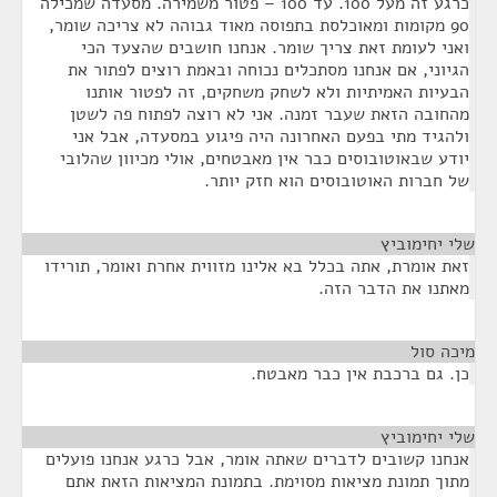
כרגע זה מעל 100. עד 100 – פטור משמירה. מסעדה שמכילה
90 מקומות ומאוכלסת בתפוסה מאוד גבוהה לא צריכה שומר,
ואני לעומת זאת צריך שומר. אנחנו חושבים שהצעד הכי
הגיוני, אם אנחנו מסתכלים נכוחה ובאמת רוצים לפתור את
הבעיות האמיתיות ולא לשחק משחקים, זה לפטור אותנו
מהחובה הזאת שעבר זמנה. אני לא רוצה לפתוח פה לשטן
ולהגיד מתי בפעם האחרונה היה פיגוע במסעדה, אבל אני
יודע שבאוטובוסים כבר אין מאבטחים, אולי מכיוון שהלובי
של חברות האוטובוסים הוא חזק יותר.
שלי יחימוביץ
¶
זאת אומרת, אתה בכלל בא אלינו מזווית אחרת ואומר, תורידו
מאתנו את הדבר הזה.
מיכה סול
¶
כן. גם ברכבת אין כבר מאבטח.
שלי יחימוביץ
¶
אנחנו קשובים לדברים שאתה אומר, אבל כרגע אנחנו פועלים
מתוך תמונת מציאות מסוימת. בתמונת המציאות הזאת אתם