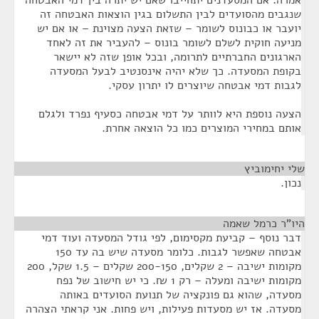
אמרה: אם המסעדנים יתחייבו שאם יש יתרה בין דמי האבטחה
שנגבים מהסועדים לבין התשלום בגין הוצאות האבטחה זה
יועבר או כבונוס לשומר – שזאת הצעה מצוינת – או אם יש
מניעה חוקית לשלם לשומר בונוס – להעביר את זה לאחד
הארגונים החברתיים לתרומה, ובכל אופן שזה לא יישאר
בקופת המסעדה. כך שלא יהיה אינסנטיב לבעל המסעדה
לגבות דמי אבטחה שיוצרים לו יתרון עסקי.
הצעה נוספת היא לוותר על דמי אבטחה כסעיף נפרד ולגלם
אותם במחירי המוצרים כמו כל הוצאה אחרת.
שלי יחימוביץ
¶
נכון.
היו"ר כרמל שאמה
¶
דבר נוסף – קביעת מקסימום, לפי גודל המסעדה ועוד דמי
אבטחה שאפשר לגבות. כלומר מסעדה שיש בה עד 150
מקומות ישיבה – 2 שקלים, 200-150 שקלים – 1.5 שקל, 200
מקומות ישיבה ומעלה – רק 1 ₪. כי יש חישוב של נפח
מסעדה, שהוא גם פונקציה של תנועת הסועדים באותה
מסעדה. אז יש מסעדות פעילות, ויש פחות. אני קראתי הצהרה