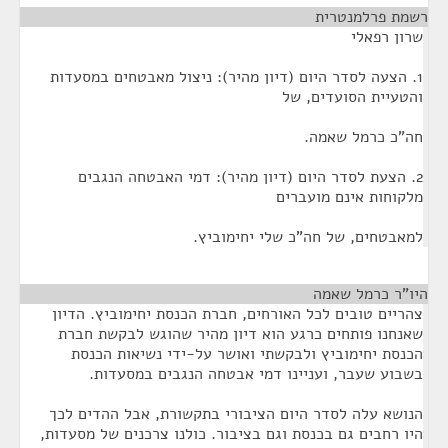
רשמת פרלמנטרית
¶
שרון רפאלי
1. הצעה לסדר היום (דיון מהיר): ניצול מאבטחים במסעדות
והטעיית הסועדים, של
חה"כ כרמל שאמה.
2. הצעת לסדר היום (דיון מהיר): דמי האבטחה הנגבים
מלקוחות אינם מועברים
למאבטחים, של חה"כ שלי יחימוביץ.
היו"ר כרמל שאמה
¶
צהריים טובים לכל האורחים, חברת הכנסת יחימוביץ. הדיון
שאנחנו פותחים כרגע הוא דיון מהיר שהוגש לבקשת חברת
הכנסת יחימוביץ ולבקשתי ואושר על-ידי נשיאות הכנסת
בשבוע שעבר, ועניינו דמי אבטחה הנגבים במסעדות.
הנושא עלה לסדר היום הציבורי בתקשורת, אבל ההדים לכך
היו רחבים גם בכנסת וגם בציבור. כולנו צרכנים של מסעדות,