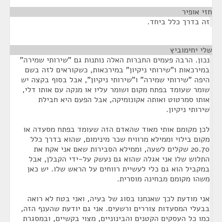
חזי אופיר
¶
זה בדרך כלל ביחד.
שלי יחימוביץ
¶
נכון. הרבה פעמים החברות האלה נותנות גם "שירותי שמירה"
במירכאות ו"שירותי ניקיון" במירכאות, כשקוראים לזה בשם
היפה "שירותי שמירה" ו"שירותי ניקיון", אבל בסוף בקצה יש
שומר שעומד בפתח מקום ושומר עליו או מנקה עם אותו דלי,
אותו סמרטוט ואותה אקונומיקה, אבל הפעם היא חבילת
שירותי ניקיון.
לכן מקומם אותי מאוד שהאדם הזה שעומד בפתח מסעדה או
מקום בילוי וממילא מרוויח שכר מינימום, שהוא בדרך כלל
20.70 שקלים לשעה, וממילא הסבירות שאם אני אקח את
התלוש שלו אני אגלה שהוא גם נעשק על-ידי הקבלן, אבל
במקביל הוא גם כלי לעשיית רווחים על הראש שלו. יש כאן
משהו מקומם מבחינה מוסרית.
אני מודעת לכך שאנחנו בסוג של בעיה, ואני בטח לא רואה
בבעלי המסעדות צוררים ורשעים. אני גם יודעת שהענף הזה,
כמו כל העסקים הקטנים והבינוניים, מצוי בקשיים, ובמסגרת