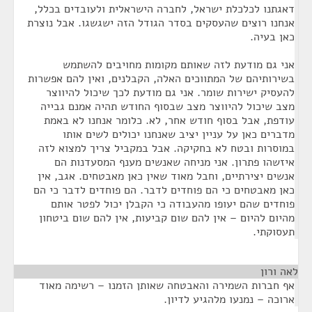
דאגתנו לכלכלת ישראל, לחברה הישראלית ולעובדים בכלל,
אנחנו רוצים שהעסקים בסדר הגודל הזה ישגשגו. אבל נוצרת
כאן בעיה.
אני גם מודעת לזה שאותם מקומות מחויבים להשתמש
בשירותיהם של המתווכים האלה, הקבלנים, ואין להם אפשרות
להעסיק ישירות שומר. אני גם מודעת לכך שיכול להיווצר
מצב שיכול להיווצר מצב שבסוף החודש תהיה אמנם גבייה
עודפת, אבל בסוף חודש אחר, לא. כלומר אנחנו לא באמת
מדברים כאן על עניין יציב שאנחנו יכולים לשים אותו
במוסרות ובטח לא בחקיקה. אבל במקביל צריך למצוא לזה
איזשהו פתרון. אני מניחה שאנשים מענף המסעדנות הם
אנשים יצירתיים, וחבל מאוד שאין כאן מאבטחים. אגב, אין
כאן מאבטחים כי הם פוחדים לדבר. הם פוחדים לדבר כי הם
פוחדים שהם יעופו מהעבודה כי הקבלן יכול לפטר אותם
מהיום להיום – אין להם שום קביעות, אין להם שום ביטחון
תעסוקתי.
לאה ורון
¶
אף חברות השמירה והאבטחה שאותן הזמנו – רשימה מאוד
ארוכה – נמנעו מלהגיע לדיון.