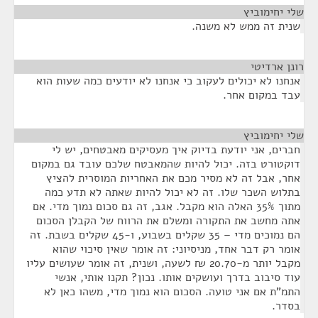
שלי יחימוביץ
¶
שנית זה ממש לא משנה.
רונן ארדיטי
¶
אנחנו לא יכולים לעקוב כי אנחנו לא יודעים כמה שעות הוא
עבד במקום אחר.
שלי יחימוביץ
¶
חברים, אני יודעת בדיוק איך מעסיקים מאבטחים, יש לי
דוקטורט בזה. יכול להיות שהמאבטח שלכם עובד גם במקום
אחר, אבל זה לא מסיר מכם את האחריות המוסרית להציץ
בתלוש השכר שלו. זה לא יכול להיות שאתה לא תדע כמה
מתוך 35% האלה הוא מקבל. אגב, זה גם סכום נמוך מדי. אם
אתה מחשב את התקורה ומשלם את הרווח של הקבלן הסכום
הם נמוכים מדי – 35 שקלים בשבוע, ו-45 שקלים בשבת. זה
אומר רק דבר אחד, מניסיוני: זה אומר שאין סיכוי שהוא
מקבל יותר מ-20.70 ₪ לשעה, ושנית, זה אומר שעושים עליו
עוד סיבוב בדרך ועושקים אותו. נכון? תקנו אותי, אנשי
התמ"ת אם אני טועה. הסכום הוא נמוך מדי, משהו כאן לא
בסדר.