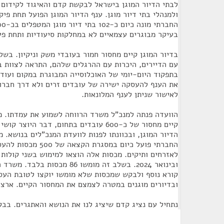
לבתי הדיור המוגן בישראל לבקשת קדם והאיגוד לקידום ק
ולמנהלי בתי דיור מוגן. ענף הדיור המוגן הפועל תחת פי
בעיקר מבוגרים עצמאיים לא במחלקות סיעודיות ותחת פי
בדיור המוגן קיים מחסור חמור בעובדי משק וניקיון. בשל
עם הדיירים, היכרות עם ההרגלים שלהם, התראה לצוות ב
בתפקוד היום-יומי של האוכלוסייה המבוגרת במקום ועוד
את הענף להעסקה ישירה של עובדים זרים ולא דרך חברות 
לאישור שניתן לענף המלונאות.
הוועדה פנתה למנכ"ל משרד הרווחה לשמוע את עמדתו. מ
קיים מחסור של כ-600 עובדים בתחום, דבר הי
הדיור המוגן, ובכוונתו לפנות לוועדת המנכ"לים בנושא. 
החברתי פועל כיום במסגרת
ובינואר 2024. בשלב זה מומשו 86 מכ
קורא נוסף ולבקש שמכסות שלא מומשו יוקצו לטובת העסק
ובדיורים מוגנים במטרה לצמצם את המחסור הקיים. ארצה
נתחיל עם נציג קדם שיציג לנו את הנושא והאתגרים. בב