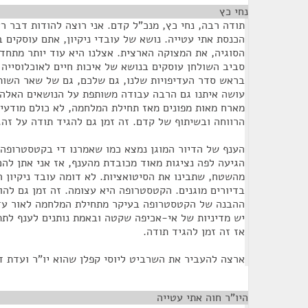
נחי כץ
¶
תודה רבה, נחי כץ, מנכ"ל קדם. אני רוצה להודות דבר רא
הכנסת אתי עטייה. נושא של עובדי ניקיון, אתם עוסקים 
הסוגיה, את המצוקה הארצית. אצלנו היא עוד יותר מתחדד
סביב השולחן עוסקים בנושא של איכות חיים לאוכלוסייה
בראש סדר העדיפויות שלנו, גם שלכם, גם של שאר השות
עושה איתנו גם הרבה עבודה משותפת על הנושאים האלה, 
מארח מאות מפונים מאז תחילת המלחמה, לא כולם מודעי
הרווחה ובשיתוף של קדם. זה זמן גם להגיד תודה על זה.
הענף של הדיור המוגן נמצא כמו שאמרנו די בקטסטרופה ב
הגיעה לפה נציגות מאוד מכובדת מהענף, אז אני אתן לה
מהשטח, שתבינו את הסיטואציות. לא דומה עובד ניקיון רג
בדיורים מוגנים. הקטסטרופה היא עצומה. זה זמן גם להו
ההבנה של הקטסטרופה בעיקר מתחילת המלחמה לאור עזי
יש מדיניות של אי-אכיפה שקטה ובאמת נותנים לענף לתת
אז זה זמן להגיד תודה.
ארצה להעביר את השרביט ליוסי קפלן שהוא יו"ר ועדת די
היו"ר חוה אתי עטייה
¶