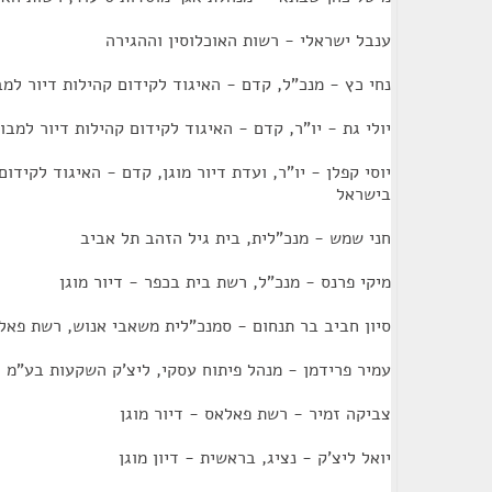
ענבל ישראלי - רשות האוכלוסין וההגירה
נחי כץ - מנכ"ל, קדם - האיגוד לקידום קהילות דיור למ
יולי גת - יו"ר, קדם - האיגוד לקידום קהילות דיור למב
יוסי קפלן - יו"ר, ועדת דיור מוגן, קדם - האיגוד לקידום
בישראל
חני שמש - מנכ"לית, בית גיל הזהב תל אביב
מיקי פרנס - מנכ"ל, רשת בית בכפר - דיור מוגן
סיון חביב בר תנחום - סמנכ"לית משאבי אנוש, רשת פאלא
עמיר פרידמן - מנהל פיתוח עסקי, ליצ'ק השקעות בע"מ
צביקה זמיר - רשת פאלאס - דיור מוגן
יואל ליצ'ק - נציג, בראשית - דיון מוגן