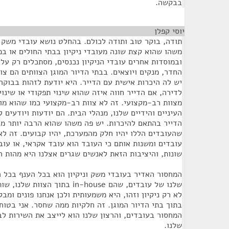
בבקשה.
יוסי קפלן
¶
תודה, בוקר טוב ותודה לכולם. בהחלט נושא עובדי משק ונ
משהו שהוא קצת שונה מעובדי ניקיון בבתי החולים או במ
ובמוסדות אחרים עובדי הניקיון נכנסים, מסתכלים רק על 
החדר, מנקים ויוצאים. בבתי הדיור המוגן הצוותים הם צו
יש לה היכרות אישית עם הדייר. היא יודעת לזהות בבוק
לדירה, אם הדייר חווה איזה שהוא שינוי תפקודי או שינו
מצוות רב-מקצועי. זה לא צוות רב-מקצועי כמו שהוא מו
העיניים והידיים שלנו, מנהלי הבית. הם יודעות ויודעים 
הדייר בהתאם להיכרות. יש פה משהו שהוא הרבה יותר מרק
שהעובדים הללו יהיו חלק מהמערכת, יהיו קבועים. זה ל
עובדים ומשנות אותם כי העובד הוא עובד אקראי, או עוב
שונות, והיציבות הזאת לאנשים שגרים אצלנו היא מהות ה
המחסור האדיר בעובדי משק וניקיון הוא בכל הענף בכל 
שלנו של עובדים, שהם in-house בתוך
לא רק ניקיון וזהו, היא משמעותית ולכן אנחנו פונים ומ
בתוך בתי הדיור המוגן. זה חלקיות ממה שחסר. אני בטוח
המחסור בעובדים, והרצון שלנו הוא לייצב את השירות לבת
שלנו.