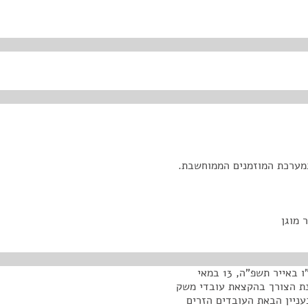
מערכת המוזמנים הממוחשבת.
 מוגן
שלום, צוהריים טובים לכולם, היום יום שלישי בשבוע, ט"ו באייר תשפ"ה, 13 במאי
חינת הצורך בהקצאת עובדי משק
בעניין הבאת העובדים הזרים