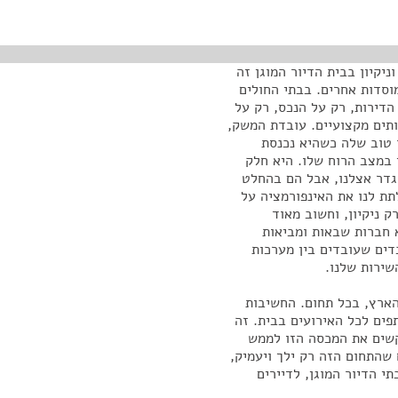
יקיון בבית הדיור המוגן זה
וסדות אחרים. בבתי החולים
הדירות, רק על הנכס, רק על
ותים מקצועיים. עובדת המשק,
ר טוב שלה כשהיא נכנסת
י במצב הרוח שלו. היא חלק
גדר אצלנו, אבל הם בהחלט
לתת לנו את האינפורמציה על
 ניקיון, וחשוב מאוד
א חברות שבאות ומביאות
דים שעובדים בין מערכות
שירות שלנו.
הארץ, בכל תחום. החשיבות
 הצוות שלנו, שותפים לכל האירועים בבית. זה
בקשים את המכסה הזו לממש
 שהתחום הזה רק ילך ויעמיק,
י הדיור המוגן, לדיירים