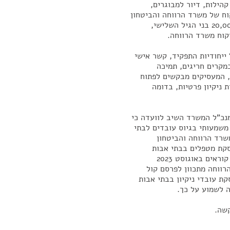
הילות, דיור למבוגרים,
קוח של משרד הרווחה והביטחון
החברתי מונה כיום כ-102 בתי דיור מוגן המטפלים בכ-20,000 בני הגיל השלישי,
קוח משרד הרווחה.
 ייחודיות התפקיד, קשר אישי
מקרים חריגים, תמיכה
, המעסיקים מבקשים לפתוח
ניקיון פרטיות, בדומה
נכ"ל המשרד השיב לוועדה כי
וצר קושי משמעותי בגיוס עובדים לבתי
משרד הרווחה והביטחון
 הקצאה של 500 מכסות להעסקת מטפלים בבתי אבות
לאזרחים ותיקים. מכסות אלה הוצאו למימוש בשני קולות קוראים באוגוסט 2023
סות בלבד. משרד הרווחה מתכוון לפרסם קול
ת עובדי ניקיון בבתי אבות
 לשמוע על כך.
קשה.