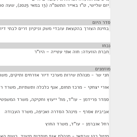
יום שלישי, ט"ו באייר התשפ"ה (13 במאי 2025), שעה 12:00
סדר היום
בחינת הצורך בהקצאת עובדי משק וניקיון זרים לבתי דיור
נכחו
¶
חברת הוועדה: חוה אתי עטייה – היו"ר
מוזמנים
¶
חני שר - מנהלת שירות מערכי דיור אזרחים ותיקים, משר
אורי יצחקי - מרכז תחום, אגף כלכלה ותשתיות, משרד 
סמדר פרידמן - עו"ד, מח' ייעוץ וחקיקה, משרד המשפטי
אביבית אסרף - מינהל הסדרה ואכיפה, משרד העבודה
רחל אוברמן - עו"ד, משרד החוץ
מיטל כהן שבתאי - מנהלת אגף מוסדות סיעוד, רשות האוכ