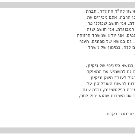
שון ליו"ר הוועדה, חברת
בו הרבה. אתם מכירים את
ת. אני חושב שכולנו פה
 המבוגרת. אני חושב שזה
פים. אני יודע שמשרד הרווחה
גם בנושא של מפונים. הענף
ם לזה, במימון של משרד
נושא ספציפי של ניקיון.
ם גם להשמיע את המצוקה
יל לעובד משק וניקיון
דות לרשות האוכלוסין על
בת הפלסטינים, ובזה שגם
 את השירות שהוא יכול לתת,
ור מוגן בקדם.