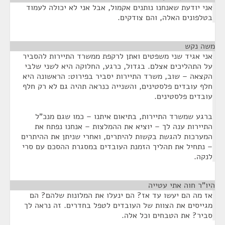
אני יודעת שאנחנו נותנים אקמול, אבל אני לא יכולה לעמוד
בטלפונים האלה, והם צודקים.
משה נקש
¶
אני אגיד שני משפטים ואתן לרקפת ממשרד התיירות להסביר
על התהליכים אצלם. בגדול, כרגע, החלוקה היא לשני שלבי
הקצאה – שוב, משרד התיירות יסביר בפירוט: הראשונה היא
חלף עובדים פלסטינים, והשנייה כנראה תהיה גם לא רק חלף
עובדים פלסטינים.
ברגע שמשרד התיירות, בתיאום איתנו – כמו שגם מנכ"ל
התיירות ענה לך – יוציא את ההמלצות – אנחנו נפתח את
המערכות להגשת בקשות להיתרים, ואחרי שניתן את ההיתרים
– נתחיל את תהליך הזמנת העובדים במסגרת ההסכם עם סרי
לנקה.
היו"ר חוה אתי עטייה
¶
אז מה הם יעשו עד אז? הם ינעלו את המלונות שלהם? הם
מגייסים את הצוות של העובדים לטפל בחדרים. זה נראה לך
סביר? את הטבחים וכל אלה.