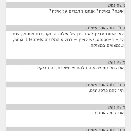
משה נקש
¶
איפה? באילת? אנחנו מדברים על אילת?
היו"ר חוה אתי עטייה
¶
לא. אנחנו עדיין לא בדיון של אילת. הבוקר, וגם אתמול, ענית
לי – ב-00:00, יש לציין – בנושא המלונות Smart Hotels,
שנמצאים במצוקה.
משה נקש
¶
אלה מלונות שלא היו להם פלסטינים, והם ביקשו - - -
היו"ר חוה אתי עטייה
¶
היו להם פלסטינים.
משה נקש
¶
אני טיפה אסביר.
היו"ר חוה אתי עטייה
¶