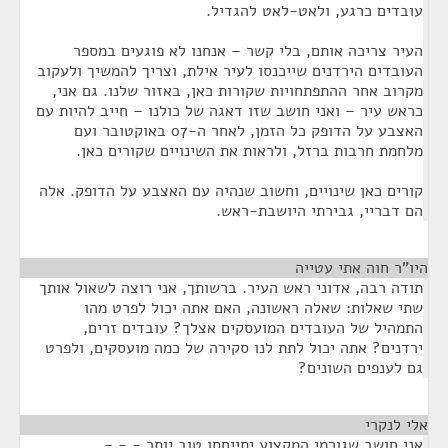
עובדים כרגע, ולאט-לאט להגדיל.
העיר צריכה אותם, בלי קשר – אנחנו לא פוגעים במספר
העובדים הירדנים שייכנסו לעיר אילת, וצריך להמשיך ולעקוב
מקרוב אחר ההתפתחויות שקורות כאן, באזור שלנו. גם אני,
כראש עיר – ואני חושב שזו דאגה של כולנו – חייב להיות עם
האצבע על הדופק כל הזמן, לאחר ה-07 באוקטובר ועם
מלחמת חרבות ברזל, ולראות את השינויים שקורים כאן.
קורים כאן שינויים, וחשוב שנהיה עם האצבע על הדופק. אלה
הם דבריי, גבירתי היושבת-ראש.
היו"ר חוה אתי עטייה
¶
תודה רבה, אדוני ראש העיר. ברשותך, אני רוצה לשאול אותך
שתי שאלות: שאלה ראשונה, האם אתה יכול לפרט מהו
התמהיל של העובדים המועסקים אצלך? עובדים זרים,
ירדנים? אתה יכול לתת לנו סקירה של כמה מועסקים, ולפרט
גם לענפים השונים?
אלי לנקרי
¶
אני חושב שגורמי המקצוע יתייחסו טוב יותר - - -