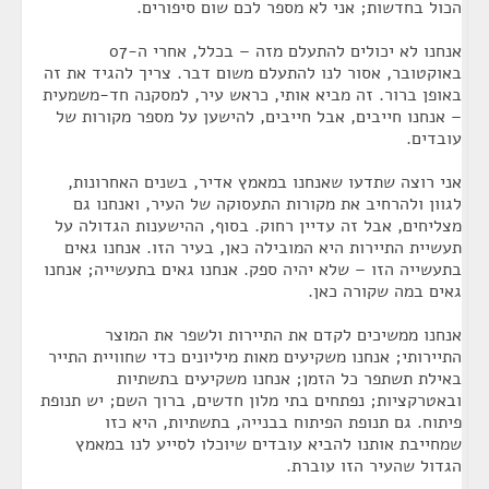
הכול בחדשות; אני לא מספר לכם שום סיפורים.
אנחנו לא יכולים להתעלם מזה – בכלל, אחרי ה-07
באוקטובר, אסור לנו להתעלם משום דבר. צריך להגיד את זה
באופן ברור. זה מביא אותי, כראש עיר, למסקנה חד-משמעית
– אנחנו חייבים, אבל חייבים, להישען על מספר מקורות של
עובדים.
אני רוצה שתדעו שאנחנו במאמץ אדיר, בשנים האחרונות,
לגוון ולהרחיב את מקורות התעסוקה של העיר, ואנחנו גם
מצליחים, אבל זה עדיין רחוק. בסוף, ההישענות הגדולה על
תעשיית התיירות היא המובילה כאן, בעיר הזו. אנחנו גאים
בתעשייה הזו – שלא יהיה ספק. אנחנו גאים בתעשייה; אנחנו
גאים במה שקורה כאן.
אנחנו ממשיכים לקדם את התיירות ולשפר את המוצר
התיירותי; אנחנו משקיעים מאות מיליונים כדי שחוויית התייר
באילת תשתפר כל הזמן; אנחנו משקיעים בתשתיות
ובאטרקציות; נפתחים בתי מלון חדשים, ברוך השם; יש תנופת
פיתוח. גם תנופת הפיתוח בבנייה, בתשתיות, היא כזו
שמחייבת אותנו להביא עובדים שיוכלו לסייע לנו במאמץ
הגדול שהעיר הזו עוברת.