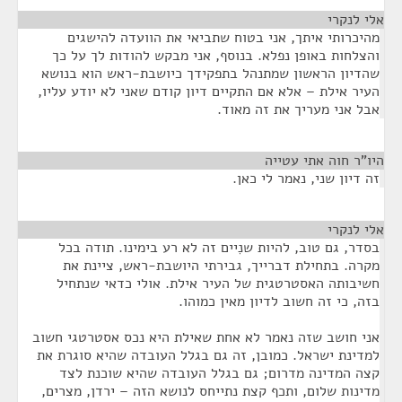
אלי לנקרי
¶
מהיכרותי איתך, אני בטוח שתביאי את הוועדה להישגים
והצלחות באופן נפלא. בנוסף, אני מבקש להודות לך על כך
שהדיון הראשון שמתנהל בתפקידך כיושבת-ראש הוא בנושא
העיר אילת – אלא אם התקיים דיון קודם שאני לא יודע עליו,
אבל אני מעריך את זה מאוד.
היו"ר חוה אתי עטייה
¶
זה דיון שני, נאמר לי כאן.
אלי לנקרי
¶
בסדר, גם טוב, להיות שנִיים זה לא רע בימינו. תודה בכל
מקרה. בתחילת דברייך, גבירתי היושבת-ראש, ציינת את
חשיבותה האסטרטגית של העיר אילת. אולי כדאי שנתחיל
בזה, כי זה חשוב לדיון מאין כמוהו.
אני חושב שזה נאמר לא אחת שאילת היא נכס אסטרטגי חשוב
למדינת ישראל. כמובן, זה גם בגלל העובדה שהיא סוגרת את
קצה המדינה מדרום; גם בגלל העובדה שהיא שוכנת לצד
מדינות שלום, ותכף קצת נתייחס לנושא הזה – ירדן, מצרים,