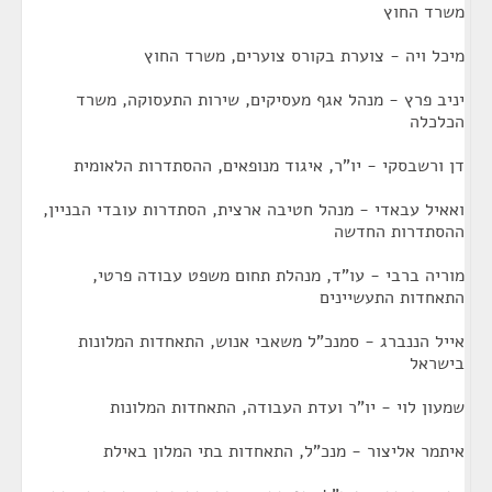
משרד החוץ
מיכל ויה - צוערת בקורס צוערים, משרד החוץ
יניב פרץ - מנהל אגף מעסיקים, שירות התעסוקה, משרד
הכלכלה
דן ורשבסקי - יו"ר, איגוד מנופאים, ההסתדרות הלאומית
ואאיל עבאדי - מנהל חטיבה ארצית, הסתדרות עובדי הבניין,
ההסתדרות החדשה
מוריה ברבי - עו"ד, מנהלת תחום משפט עבודה פרטי,
התאחדות התעשיינים
אייל הננברג - סמנכ"ל משאבי אנוש, התאחדות המלונות
בישראל
שמעון לוי - יו"ר ועדת העבודה, התאחדות המלונות
איתמר אליצור - מנכ"ל, התאחדות בתי המלון באילת