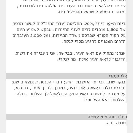
שנוצר בשל אי-כניסת רוב העובדים הפלסטינים לעבודתם,
ואזהרת המסע לישראל מהפיליפינים.
ביום ה-19 ביוני 2024, החליטה ועדת המנכ"לים לאשר מכסה
של 6,800 עובדים זרים לענף התיירות. אבקש לשמוע היום
על הקול הקורא שפרסם משרד התיירות, ועל 2,000 העובדים
הזרים הצפויים להגיע מסרי לנקה.
אנחנו נתחיל עם ראש העיר. בבקשה, אני מעבירה את רשות
הדיבור לראש העיר אילת, מר לנקרי.
אלי לנקרי
¶
בוקר טוב, גבירתי היושבת-ראש; חברי הכנסת שנמצאים שם;
חברים כולם. ראשית, אני רוצה, כמובן, לברך אותך, גבירתי,
על מינוייך ליושבת-ראש הוועדה, ולאחל לך הצלחה גדולה –
הצלחתך היא הצלחתנו.
היו"ר חוה אתי עטייה
¶
תודה רבה.