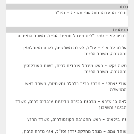
נכחו
¶
חברי הוועדה: חוה אתי עטייה – היו"ר
מוזמנים
¶
רקפת לוי - סמנכ"לית מינהל חוויית התייר, משרד התיירות
אפרת לב ארי - עו"ד, לשכה משפטית, רשות האוכלוסין
וההגירה, משרד הפנים
משה נקש - ראש מינהל עובדים זרים, רשות האוכלוסין
וההגירה, משרד הפנים
אורי יצחקי - מרכז בכיר כלכלה ותשתיות, משרד ראש
הממשלה
לאה בן עזרא - מרכזת בכירה מדיניות עובדים זרים, משרד
הבינוי והשיכון
זיו בילאוס - ראש החטיבה הקונסולרית, משרד החוץ
אוהד צמת - מנהל מחלקת ירדן וסו"ל, אגף מזרח תיכון,