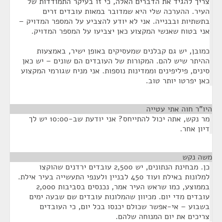
צריך להגיד את הדברים האלה, כי זו בעיקר התמודדות של
העיר. ההערכה שלי היא שמדובר במאות עובדים זרים
בתשתיות ובבנייה. אני לא יודע להצביע על המספר המדויק –
אני בטוח שאנשי המקצוע כאן יצביעו על המספר המדויק.
כמובן, יש גם קבלנים שמעסיקים באופן ישיר, באמצעות
ההיתר שיש להם. המקורות של העובדים הם שונים – יש כאן
סינים, פיליפינים וממדינות נוספות. אני מניח שגורמי המקצוע
כאן יפרטו יותר טוב.
היו"ר חוה אתי עטייה
¶
מר נקש, אתה יכול להתייחס? אני יודעת שב-10:00 יש לך
דיון אחר.
משה נקש
¶
כן. מבחינת הנתונים, יש 2,500 עובדים ירדנים שהוקצו
למלונות באילת ועוד 450 לבניין ולענפי התעשייה בעיר אילת.
בממוצע, כמו שראש העיר אמר, נכנסים בסביבות 2,000
עובדים מדי יום. מכיוון שהמלונות עובדים שם שבעה ימים
בשבוע – אי-אפשר שכולם יכנסו בכל יום, כי העובדים
צריכים את יום המנוחה שלהם.