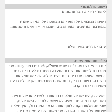
רישום פרלמנטרי
¶
ליאור ידידיה, חבר תרגומים
רשימת הנוכחים על תואריהם מבוססת על המידע שהוזן
במערכת המוזמנים הממוחשבת. ייתכנו אי -דיוקים והשמטות.
עובדים זרים בעיר אילת
היו"ר חוה אתי עטייה
¶
יום רביעי בשבוע, כ"ח בשבט תשפ"ה, 26 בפברואר 2025. אני
מתכבדת לפתוח את ישיבת הוועדה המיוחדת לעובדים זרים
בנושא העסקת עובדים זרים בעיר אילת. לפני שנתחיל את
הישיבה, בפתח דבריי, היום אנחנו מתכנסים כאן אך ליבנו עם
משפחת ביבס היקרה.
בשעה זו, עם ישראל חולק כבוד אחרון לשירי, אריאל וכפיר,
השם יקום דמם. זוהי שעה לא פשוטה לחברה הישראלית,
שהייתה מלאת תקווה לסוף אחר. הכאב הוא גדול, ואין מילים
שינחמו על האובדן הגדול. אני מקווה שנדע ימים טובים,