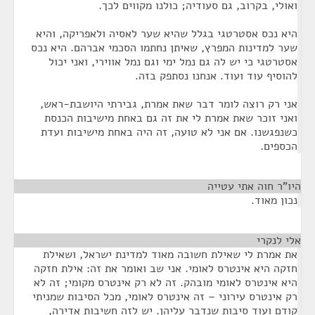
ואולי, בקרוב, גם סעודיה; כולנו מקווים לכך.
היא נכס אסטרטגי בגלל שהיא שער לאסיה ולאפריקה, והיא
שער למדינות המפרץ, שאיתן נחתמו הסכמי אברהם. היא נכס
אסטרטגי כי יש לה גם נמל ימי וגם נמל אווירי, ואני יכול
להוסיף עוד ועוד. אנחנו נסתפק בזה.
אני רק רוצה לומר דבר שאת אמרת, גבירתי היושבת-ראש,
ואני זוכר שאת אמרת לי את זה גם באחת מישיבות הכנסת
כשנפגשנו. אם אני לא טועה, זה היה באחת מישיבות ועדת
הכספים.
היו"ר חוה אתי עטייה
¶
נכון מאוד.
אלי לנקרי
¶
את אמרת לי שאילת חשובה מאוד למדינת ישראל, ושאילת
חזקה היא אינטרס לאומי. אני שב ואומר את זה: אילת חזקה
היא אינטרס לאומי מובהק. זה לא רק אינטרס מקומי; זה לא
רק אינטרס עירוני – זה אינטרס לאומי, מכל הסיבות שמניתי
קודם ועוד סיבות שנדבר עליהן. יש לזה חשיבות אדירה,