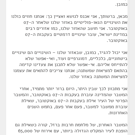
כמובן.
מכאן, ברשותך, אני אכנס לנושא ואציין כך: אנחנו חווים כולנו
את השינויים הגאו-פוליטיים באזור שלנו שלאחר ה-07
באוקטובר. אני חושב שהאזור שלנו, כמו אזורים רבים
במדינת ישראל, עובר שינויים דרמטיים בעקבות ה-07
באוקטובר.
אני יכול להגיד, כמובן, שבאזור שלנו – השינויים הם שינויים
ביטחוניים, כלכליים, דמוגרפיים ועוד, ואי-אפשר שלא
להתייחס אליהם. אי-אפשר שלא לתכנן את צעדינו קדימה
בהתאם למציאות שמשתנה; אנחנו צריכים להתאים את עצמנו
למציאות המשתנה באזור שלנו.
אני מתכוון לכך שבין היתר, היום ברור יותר מתמיד, אחרי
המשבר שהמדינה עוברת בעקבות ה-07 באוקטובר, והמשבר
הפרטי של העיר אילת בעקבות ה-07 באוקטובר, שאילת
עוברת ממשבר למשבר, פעם אחר פעם, בחמש השנים
האחרונות.
המשבר האחרון, של מלחמת חרבות ברזל, קורה כשאילת גם
הופכת לעיר המקלט הגדולה ביותר, עם אירוח של 65,000