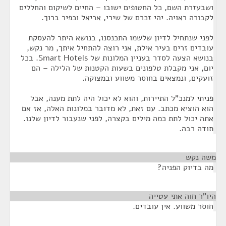
ושבעזרת השם, כל החטופים ישובו – החיים לשיקום והחללים
לקבורה ראויה. יהי זכרם של שירי, אריאל וכפיר ברוך.
לפני שנתחיל לדיון שלשמו התכנסנו, בנושא היתר להעסקת
עובדים זרים בעיר אילת, אני רוצה להתחיל איתך, מר נקש,
בנושא הצעה לסדר בעניין המלונות של Smart Hotels. בכל
יום, אני מקבלת טלפונים בשעות הקטנות של הלילה – הם
זועקים, ונמצאים בחוסר משווע ובמצוקה.
פניתי למנכ"ל התיירות, והוא לא יכול היה לתת מענה, אבל
הוא הוציא מכתב. עם זאת, לא מדובר במלונות האלה, אז אם
אתה יכול לתת כמה מילים בקצרה, לפני שנעבור לדיון שלנו.
תודה רבה.
משה נקש
¶
מה בדיוק הפניה?
היו"ר חוה אתי עטייה
¶
חוסר משווע. אין עובדים.