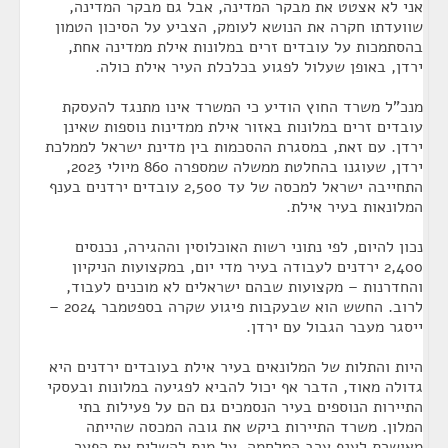
אני לא אצטט את מבקר המדינה, אבל גם מבקר המדינה,
שוועדתו חקרה את הנושא לעומק, הצביע על הסיכון הטמון
בהסתמכות על עובדים זרים במלונות אילת ממדינה אחת,
ירדן, באופן שעלול לפגוע בכלכלת העיר אילת כולה.
מנכ"ל משרד החוץ הודיע כי המשרד אינו מתנגד להעסקת
עובדים זרים במלונות באזור אילת ממדינות נוספות שאינן
ירדן. עם זאת, במסגרת ההסכמות בין מדינת ישראל לממלכת
ירדן, שעוגנו בהחלטת ממשלה שמספרה 860 מיולי 2023,
התחייבה ישראל למכסה של עד 2,500 עובדים ירדנים בענף
המלונאות בעיר אילת.
נכון להיום, לפי נתוני רשות האוכלוסין וההגירה, נכנסים
2,400 ירדנים לעבודה בעיר מדי יום, במקצועות הניקיון
והחדרנות – מקצועות שבהם ישראלים לא מוכנים לעבוד,
לרוב. החשש הוא שבעקבות פיגוע שקרה בספטמבר 2024 –
ייסגר מעבר הגבול עם ירדן.
היות והתלות של המלונאים בעיר אילת בעובדים ירדנים היא
גדולה מאוד, הדבר אף יכול להביא לפגיעה במלונות ובעסקי
התיירות הנוספים בעיר הנסמכים גם הם על פעילות בתי
המלון. משרד התיירות ביקש את גובה המכסה שהייתה
מאושרת לענף ערב המלחמה, על מנת להשלים את הפער