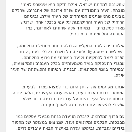
שחשובה למדינת ישראל. אילת חזקה היא אינטרס לאומי
מובהק. העיר מתמודדת עם שורה ארוכה של אתגרים, שחלקם
נובעים מהמאפיינים המיוחדים של העיר אילת, וביניהם
הריחוק של העיר וההישענות על ענף כלכלי אחד, שרגיש
מאוד למשברים – במיוחד אלה שחווינו לאחרונה, כמו
הקורונה ומלחמת חרבות ברזל.
אילת הפכה לעיר המקלט הגדולה ביותר מתחילת המלחמה,
כשקלטה כ-65,000 מפונים. חל משבר כלכלי בעיר, שגם
הפכה ליעד להתקפות וליעד ביטחוני עם פרוץ המלחמה.
אתגרי התעסוקה בעיר משמעותיים בכלל הענפים והמקצועות,
ובמיוחד בענף המלונאות, הבנייה, הפיתוח והתשתיות של העיר
אילת.
אנחנו מקיימים את הדיון היום כדי למצוא פתרון לבעיית
המחסור בכוח האדם בעיר, וההישענות הקיצונית, הלא יציבה
והמסוכנת של העיר היום על עובדים ירדנים. ברור שלא
אפשרי להישאר עם המצב הזה לאורך זמן רב.
עם פרוץ המלחמה, קיבלה הוועדה פניות מבעלי עסקים כמו
מכבסות, קבלנים ומלונאים ועוד, שנמצאו במצוקה של מחסור
בידיים עובדות, וביקשו עזרה באישור הבאת עובדים זרים.