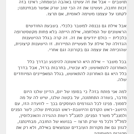
תושבים – אבל את זה עשינו באהבה ובשמחה; ראינו בזה
זכות וחובה, ועשינו את זה הכי טוב שרק אפשר מבחינתנו;
לקחנו על עצמנו משימה לאומית, אם תרצו.
אבל אילת גם נכנסה למשבר כלכלי. בשבעת החודשים
הראשונים של המלחמה, אילת הייתה בלא פחות מקטסטרופה
כלכלית – כולם יודעים את זה. זה קרה בגלל ההישענות
הגדולה של אילת על תעשיית התיירות. זו הישענות קיצונית,
שהוכיחה את עצמה גם בקורונה וגם אחרי.
בכל משבר – אילת היא הראשונה להיפגע ובדרך כלל
האחרונה להתאושש; לא עכשיו, בחרבות ברזל, אבל בדרך
כלל היא גם האחרונה להתאושש, בגלל המאפיינים המיוחדים
שלה.
למה אני פותח בזה? כי בסופו של יום, הדיון שלנו היום
מדבר, בשורה התחתונה, על בקשה שלנו, שיש לה על מה
לסמוך. פנינו לכל הגורמים העוסקים בכך – לוועדה הזו, עם
היושב-ראש הקודם והיושבת-ראש הנוכחית שלה; לשר הפנים
ולמנכ"ל משרד הפנים; למנכ"ל רשות ההגירה והאוכלוסין,
למל"ל ולכל מי שרק תרצו – בנושא של החובה, מבחינתנו,
לגוון גם את מקורות העובדים שנמצאים באילת, ולא רק את
מקורות התעסוקה.