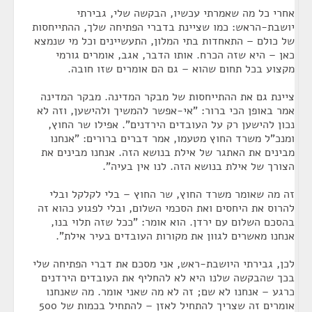
אחרי כל מה שאמרתי עכשיו, הבקשה שלי, גבירתי
יושבת-הראש: כמו שציינת בדברי הפתיחה שלך, ההתייחסות
של כולם – התאחדות בתי המלון, התעשיינים וכל מי שנמצא
כאן – היא שזה הכרח. אותו הדבר, אגב, אומרים גורמי
מקצוע בכל תחום שהוא – גם הם אומרים שזו חובה.
ציינת גם את ההתייחסות של מבקר המדינה. מבקר המדינה
אמר באופן הכי ברור: "אי-אפשר להמשיך ולהישען, וזה לא
נכון להישען רק על העובדים הירדנים". אפילו שר החוץ,
ומנכ"ל משרד החוץ מטעמו, אמר דברים ברורים: "אנחנו
מבינים את האתגר של אילת בנושא הזה. אנחנו מבינים את
הצורך של אילת בנושא הזה. לנו אין בעיה".
זה מה שאומר משרד החוץ, שר החוץ – בלי לקלקל ובלי
להרוס את היחסים ואת הסכמי השלום, ובלי לפגוע כהוא זה
בהסכם השלום עם ירדן. הוא אומר: "ככל שזה תלוי בנו,
אנחנו מאשרים לגוון את מקורות העובדים בעיר אילת".
לכן, גבירתי היושבת-ראש, אני מסכם את דברי הפתיחה שלי
בכך שהבקשה שלנו היא לא להחליף את העובדים הירדנים
כרגע – אנחנו לא שם; זה לא מה שאני אומר. מה שאנחנו
אומרים זה שצריך להתחיל לאזן – להתחיל בכמות של 500