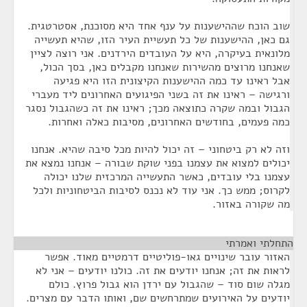
שוב הוכח שההישענות על ענף אחד היא מסוכנת, אסטרטגית.
גם כאן, ההישענות של כל תעשיית העיר הזו, שהיא תעשייה
מלונאית בעיקרה, היא על העובדים הירדנים. אני רוצה לציין
שאנחנו מרוצים מהשירות שאנחנו מקבלים כאן, בסך הכול,
אבל ראינו עד כמה ההישענות הקיצונית הזו היא פגיעה
ורגישה – ראינו את זה בשני הפיגועים האחרונים ליד מעברי
הגבול ובמה שקרה כתוצאה מכך; ראינו את זה כשהגבול נסגר
כמה פעמים, בחודשים האחרונים, מסיבות כאלה ואחרות.
וזה לא רק ביטחוני – זה יכול להיות מכל סיבה שהיא. אנחנו
יכולים למצוא את עצמנו בפני שוקת שבורה – אנחנו נמצא את
עצמנו בלי עובדים, כאשר התעשייה המרכזית שלנו יכולה
לקרוס; ממש כך. אני עוד לא נכנס לסיבות הביטחוניות ולכל
מה שקורה באזור.
התחלתי ואמרתי
¶
האזור עובר שינויים גאו-פוליטיים דרמטיים מאוד. אפשר
לראות את זה; אנחנו יודעים את זה. כולנו יודעים – אני לא
מגלה שום סוד – שהגבול עם ירדן הוא גבול פרוץ. כולם
יודעים על האירועים שמתרחשים שם, ואותו הדבר עם מצרים.