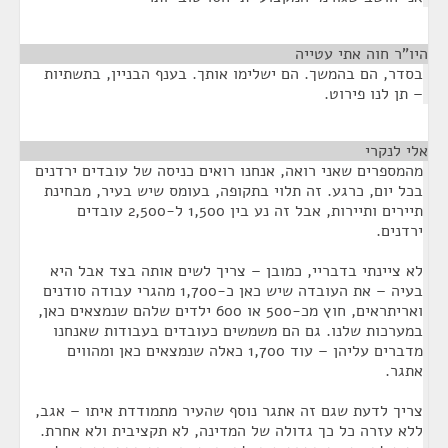
היו"ר חוה אתי עטייה
¶
בסדר, הם בהמשך. הם ישלימו אותך. בענף הבניין, בתשתיות
– תן לנו פירוט.
אלי לנקרי
¶
מהמספרים שאני רואה, אנחנו רואים כניסה של עובדים ירדנים
בכל יום, כרגע. זה תלוי בתקופה, בעומס שיש בעיר, מבחינת
תיירים ותיירות, אבל זה נע בין 1,500 ל-2,500 עובדים
ירדנים.
לא ציינתי בדבריי, כמובן – צריך לשים אותה בצד אבל היא
בעיה – את העובדה שיש כאן כ-1,700 מהגרי עבודה סודנים
ואריתראים, חוץ מכ-500 או 600 ילדים שלהם שנמצאים כאן,
במערכות שלנו. גם הם משמשים כעובדים בעבודות שאנחנו
מדברים עליהן – עוד 1,700 כאלה שנמצאים כאן ומהווים
אתגר.
צריך לדעת שגם זה אתגר נוסף שהעיר מתמודדת איתו – אגב,
ללא עזרה כל כך גדולה של המדינה, לא תקציבית ולא אחרת.