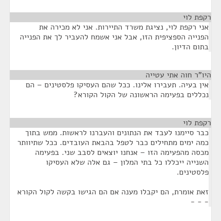
רקפת לוי
¶
אני רקפת לוי, נציגת משרד התיירות. אני לא מכירה את
הפנייה הספציפית הזו, אבל אני אשמח להעביר לך את הפנייה
בתום הדיון.
היו"ר חוה אתי עטייה
¶
אין בעיה. תעבירו אלינו. ככל שהם העסיקו פלסטינים – הם
נכללים בפעימה הראשונה של הקול הקורא?
רקפת לוי
¶
כבר סיימנו לעבד את הנתונים והעברנו לראשות. ממש בתוך
כמה ימים מתחילים כבר לטפל בהבאת העובדים. ככל שתיוותר
מכסה מהפעימה הזו – אנחנו יוצאים לסבב שני. בפעימה
השנייה ייכללו כל בתי המלון – גם אלה שלא העסיקו
פלסטינים.
זאת אומרת, הם יקבלו מענה אם הם הגישו בקשה לקול הקורא
- - -