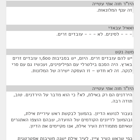
היו"ר חוה אתי עטייה
¶
זה ענף המלונאות.
ואאיל עבאדי
¶
- - - לסינים. לא - - - עובדים זרים.
משה נקש
¶
יש להם עובדים זרים. היום, יש בסביבות 1,600 עובדים זרים
בארץ. היה הסכם בילטרלי עם הפיליפינים, ועכשיו גם עם סרי
לנקה. זה לא חדש – זו העסקה ישירה של המלונות.
היו"ר חוה אתי עטייה
¶
הירדנים הם רק באילת, לא? כי הוא מדבר על הירדנים. טוב,
תודה רבה.
נעבור לנושא הדיון. בהמשך לבקשת ראש עיריית אילת,
ובהמשך לדיונים הקודמים של הוועדה, שבהם הוצפו האתגרים
שאיתם מתמודדת העיר אילת, אנו מקיימים את הדיון.
כפי שראש העיר ציין, לעיר אילת ישנה חשיבות אסטרטגית