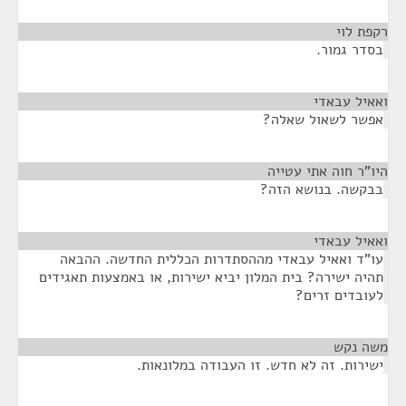
רקפת לוי
¶
בסדר גמור.
ואאיל עבאדי
¶
אפשר לשאול שאלה?
היו"ר חוה אתי עטייה
¶
בבקשה. בנושא הזה?
ואאיל עבאדי
¶
עו"ד ואאיל עבאדי מההסתדרות הכללית החדשה. ההבאה
תהיה ישירה? בית המלון יביא ישירות, או באמצעות תאגידים
לעובדים זרים?
משה נקש
¶
ישירות. זה לא חדש. זו העבודה במלונאות.