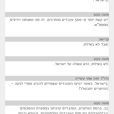
בישראל?
משה נקש
¶
יש קצת יותר מ-500 עובדים מוחרגים. זה מה שאנחנו יודעים
ממתפ"א.
קריאה
¶
אבל לא באילת.
משה נקש
¶
לא באילת; היא שאלה על ישראל.
היו"ר חוה אתי עטייה
¶
בישראל. כאשר יגיעו העובדים שצפויים להגיע מסרי לנקה –
ההיתרים יתבטלו?
משה נקש
¶
כן. ברמת העיקרון, העובדים שיגיעו במסגרת ההסכמים
הבילטרליים הם חלף העובדים הפלסטינים, וכשלא יכנסו