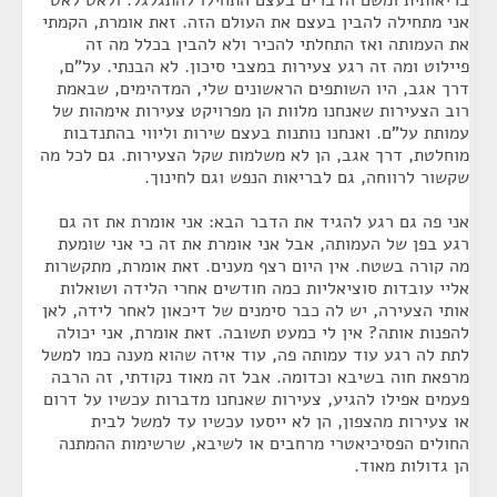
בריאותית ומשם הדברים בעצם התחילו להתגלגל. ולאט לאט
אני מתחילה להבין בעצם את העולם הזה. זאת אומרת, הקמתי
את העמותה ואז התחלתי להכיר ולא להבין בכלל מה זה
פיילוט ומה זה רגע צעירות במצבי סיכון. לא הבנתי. על"ם,
דרך אגב, היו השותפים הראשונים שלי, המדהימים, שבאמת
רוב הצעירות שאנחנו מלוות הן מפרויקט צעירות אימהות של
עמותת על"ם. ואנחנו נותנות בעצם שירות וליווי בהתנדבות
מוחלטת, דרך אגב, הן לא משלמות שקל הצעירות. גם לכל מה
שקשור לרווחה, גם לבריאות הנפש וגם לחינוך.
אני פה גם רגע להגיד את הדבר הבא: אני אומרת את זה גם
רגע בפן של העמותה, אבל אני אומרת את זה כי אני שומעת
מה קורה בשטח. אין היום רצף מענים. זאת אומרת, מתקשרות
אליי עובדות סוציאליות כמה חודשים אחרי הלידה ושואלות
אותי הצעירה, יש לה כבר סימנים של דיכאון לאחר לידה, לאן
להפנות אותה? אין לי כמעט תשובה. זאת אומרת, אני יכולה
לתת לה רגע עוד עמותה פה, עוד איזה שהוא מענה כמו למשל
מרפאת חוה בשיבא וכדומה. אבל זה מאוד נקודתי, זה הרבה
פעמים אפילו להגיע, צעירות שאנחנו מדברות עכשיו על דרום
או צעירות מהצפון, הן לא ייסעו עכשיו עד למשל לבית
החולים הפסיכיאטרי מרחבים או לשיבא, שרשימות ההמתנה
הן גדולות מאוד.