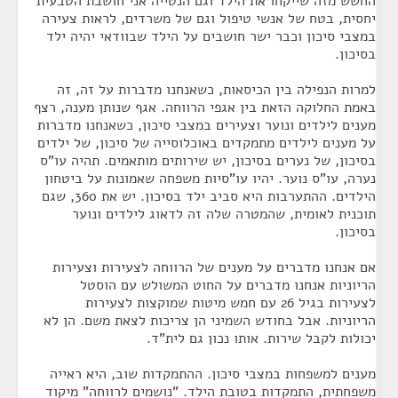
החשש מזה שייקחו את הילד וגם הנטייה אני חושבת הטבעית
יחסית, בטח של אנשי טיפול וגם של משרדים, לראות צעירה
במצבי סיכון וכבר ישר חושבים על הילד שבוודאי יהיה ילד
בסיכון.
למרות הנפילה בין הכיסאות, כשאנחנו מדברות על זה, זה
באמת החלוקה הזאת בין אגפי הרווחה. אגף שנותן מענה, רצף
מענים לילדים ונוער וצעירים במצבי סיכון, כשאנחנו מדברות
על מענים לילדים מתמקדים באוכלוסייה של סיכון, של ילדים
בסיכון, של נערים בסיכון, יש שירותים מותאמים. תהיה עו"ס
נערה, עו"ס נוער. יהיו עו"סיות משפחה שאמונות על ביטחון
הילדים. ההתערבות היא סביב ילד בסיכון. יש את 360, שגם
תוכנית לאומית, שהמטרה שלה זה לדאוג לילדים ונוער
בסיכון.
אם אנחנו מדברים על מענים של הרווחה לצעירות וצעירות
הריוניות אנחנו מדברים על החוט המשולש עם הוסטל
לצעירות בגיל 26 עם חמש מיטות שמוקצות לצעירות
הריוניות. אבל בחודש השמיני הן צריכות לצאת משם. הן לא
יכולות לקבל שירות. אותו נכון גם לית"ד.
מענים למשפחות במצבי סיכון. ההתמקדות שוב, היא ראייה
משפחתית, התמקדות בטובת הילד. "נושמים לרווחה" מיקוד