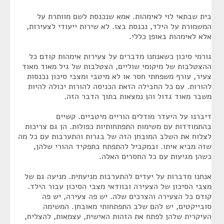
בית שבתאי לוי לאימהות. אמא שנכנסת לשם מוותרת על
המשמורת על הילד, נכנסת בצו. לא שירות ייעודי לצעירות,
אלא לאימהות באופן כללי.
גורמי סיכון כשאנחנו מדברים על צעירות אימהות קודם כל
ההצטלבות של מיקומי שוליים, הצטלבות של גיל מאוד מאוד
צעיר, עורף משפחתי חסר או לא מיטבי ומצבי סיכון נכנסות
להורות. עם כל החבילה הזאת הכניסה להורות יכולה להיות
משבר מאוד גדול והן נמצאות בתוך הדבר הזה.
דיברנו על היעדר מודלים הוריים מיטביים. קשיים
בהתמודדות עם משימות התפתחותיות כפולות. הן גם צריכות
לצלוח את השלב המובחן הזה של בגרות והתערבות עם כל מה
שזה מביא איתו. ובמקביל להתפתח בתפקיד ההורי שלהן,
כשהן מגיעות עם כל החסרים האלה.
אנחנו מדברות על יעדים להתערבות מניעתית. מניעה גם של
מצבי הסיכון של הצעירה ובוודאי מצבי הסיכון עבור הילד.
קודם כל הצעירה והצרכים שלה. יש פה צעירה, יש פה
סובייקטים, יש להם שלב התפתחותי מאובחן. המשימה
העיקרית שלהן לפתח את הזהות האישית, עצמאות, להצליח,