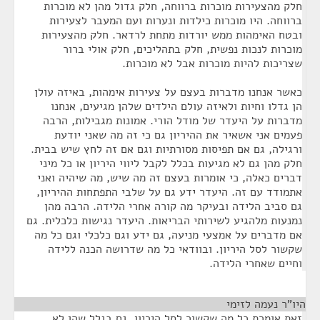
חלק מהצעירות מוכרות ברווחה, חלק גדול מהן לא מוכרות
ברווחה. היו מוכרות כילדות ונערות ועם המעבר לצעירות
ובטח האימהות ממש יורדות מתחת לרדאר. חלק מהצעירות
מוכרות לנכות נפשית, חלק בתהליכים, חלק אולי ברור
שצריכות להיות מוכרות אבל לא מוכרות.
כאשר אנחנו מדברות בעצם על צעירות אימהות, באיזה עולן
הן גדלו וחיות ולאיזה עולם הילדים שלהן מגיעים, אנחנו
מדברות על היעדר של מודל הורי. אמונות מגבילות, הרבה
פעמים אני אשאיר את ההיריון גם כי זה מה שאני יודעת
ורגילה, גם אם תפיסות מסורתיות וגם אם זה לחץ שיש בבית.
חלק מהן גם לא מגיעות בכלל לקבל ליווי היריון או כל מיני
דברים כאלה, כי אומרות בעצם זה מה שיש, מה שיהיה ואני
אתמודד עם זה. היעדר ידע גם על שלבי התפתחות ההיריון,
גם סביב הלידה ובעיקר מה קורה אחרי הלידה. הרבה מהן
נמנעות מלהגיע לשירותי הבריאות. היעדר נגישות כלכלית. גם
אם מדברים על אמצעי מניעה, גם ידע וגם כלכלי וגם כל מה
שקשור לסל היריון. ובוודאי כל מה שדרושה הכנה ללידה
וחיים שאחרי הלידה.
היו"ר נעמה לזימי
¶
זאת אומרת כל מה שקשור לסל היריון, גם בגלל שהן לא