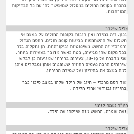
בהכרח בקופת החולים במסלול שמאפשר להן את כל הבדיקות
המורחבות.
צליל שילדר
¶
נכון. וזה במידה ואין חובות בקופות החולים על בעצם אי
תשלום של ההשתתפות בביטוח קופת חולים. החסם הגדול
והמרכזי זה החשש משיפוטיות וביקורתיות. הן נתקלות בזה
בכל מקום שהן מגיעות, בטח כאשר מדובר בצעירות ביותר.
אני מדברת על 18-19, צעירות בהיריון שמגיעות כן לבקש
שירותים הרבה פעמים החוויה ששופטים אותן ומבקרים אותן
למה בעצם את בהיריון ועל שמירת ההיריון.
עוד חסם מרכזי – תיוג של הילד שלהן במצב סיכון כבר
בהיריון ובוודאי אחרי הלידה .
היו"ר נעמה לזימי
¶
זאת אומרת, החשש מזה שייקחו את הילד.
צליל שילדר
¶