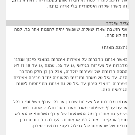
את יודעת להגיד למה לא הכירו אותן כקטגוריה? זאת אומרת,
זה משהו שקרה היסטורית בלי איזה כוונה.
צליל שילדר
¶
אני חושבת שאלו שאלות שאפשר יהיה להפנות אחר כך, למה
זה לא קרה.
(הצגת מצגת)
כאשר אנחנו מדברות על צעירות אימהות במצבי סיכון אנחנו
מדברות על צעירות בגילאי 14 עד 26. אמנם 14 עד 18 זו לא
המסה הרווחת של צעירות יולדות, אבל הן כן חלק מהדבר
הזה. עד גיל 26 מאחר ותוכנית הלאומית ית"ד מכירה צעירים
וצעירות במצבי סיכון עד גיל 26 גם אנחנו מתייחסות לטווח
הגילאים הזה.
אנחנו מדברות על צעירות שרובן או בלי עורף משפחתי בכלל
או עם עורף משפחתי מאוד מאוד חסר וחלקי. אנחנו בטח
נשמע גם אחר כך מה המשמעות של עורף משפחתי שהוא לא
תומך או קיים בצורה כזו או אחרת. העברה רב דורית ובין
דורית של טראומות של גדילה בעוני ובמצבי סיכון.