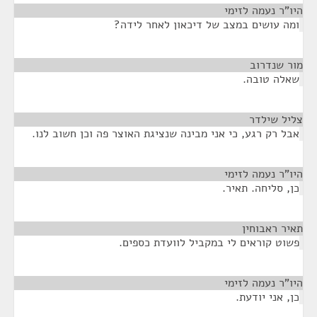
היו"ר נעמה לזימי
¶
ומה עושים במצב של דיכאון לאחר לידה?
מור שנדרוב
¶
שאלה טובה.
צליל שילדר
¶
אבל רק רגע, כי אני מבינה שנציגת האוצר פה וכן חשוב לנו.
היו"ר נעמה לזימי
¶
כן, סליחה. תאיר.
תאיר ראבוחין
¶
פשוט קוראים לי במקביל לוועדת כספים.
היו"ר נעמה לזימי
¶
כן, אני יודעת.