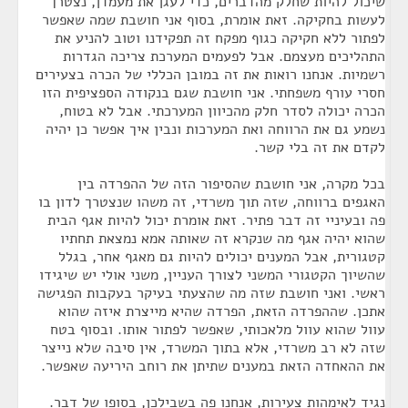
שיכול להיות שחלק מהדברים, כדי לעגן את מעמדן, נצטרך
לעשות בחקיקה. זאת אומרת, בסוף אני חושבת שמה שאפשר
לפתור ללא חקיקה כגוף מפקח זה תפקידנו וטוב להניע את
התהליכים מעצמם. אבל לפעמים המערכת צריכה הגדרות
רשמיות. אנחנו רואות את זה במובן הכללי של הכרה בצעירים
חסרי עורף משפחתי. אני חושבת שגם בנקודה הספציפית הזו
הכרה יכולה לסדר חלק מהכיוון המערכתי. אבל לא בטוח,
נשמע גם את הרווחה ואת המערכות ונבין איך אפשר כן יהיה
לקדם את זה בלי קשר.
בכל מקרה, אני חושבת שהסיפור הזה של ההפרדה בין
האגפים ברווחה, שזה תוך משרדי, זה משהו שנצטרך לדון בו
פה ובעיניי זה דבר פתיר. זאת אומרת יכול להיות אגף הבית
שהוא יהיה אגף מה שנקרא זה שאותה אמא נמצאת תחתיו
קטגורית, אבל המענים יכולים להיות גם מאגף אחר, בגלל
שהשיוך הקטגורי המשני לצורך העניין, משני אולי יש שיגידו
ראשי. ואני חושבת שזה מה שהצעתי בעיקר בעקבות הפגישה
אתכן. שההפרדה הזאת, הפרדה שהיא מייצרת איזה שהוא
עוול שהוא עוול מלאכותי, שאפשר לפתור אותו. ובסוף בטח
שזה לא רב משרדי, אלא בתוך המשרד, אין סיבה שלא נייצר
את ההאחדה הזאת במענים שתיתן את רוחב היריעה שאפשר.
נגיד לאימהות צעירות, אנחנו פה בשבילכן, בסופו של דבר.