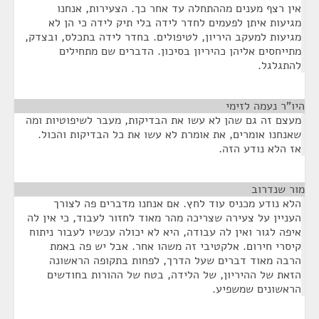
אין רצף מענים מההתחלה עד אחר כך. הצעירות, אנחנו
מגיעות איתן לפעמים לחדר לידה בלי תיק לידה כי הן לא
מגיעות למעקב היריון, לטיפולים. בחדר לידה בתכלס, ובצדק,
מתייחסים אליהן כהיריון בסיכון. הדברים שם מתחילים
להתגלגל.
היו"ר נעמה לזימי
¶
מעצם זה גם שהן לא עשו את הבדיקות, מעבר לשיפוטיות ומה
שאנחנו אומרים, את אומרת לא עשו את כל הבדיקות והכול.
אז הלא נודע הזה.
מור שנדרוב
¶
הלא נודע מכניס עוד לחץ. אם אנחנו מדברים פה לצורך
העניין על צעירה שצריכה מהר מאוד לחזור לעבוד, כי אין לה
איפה לגור ואין לה עבודה, היא לא יכולה עכשיו לעבור ניתוח
קיסרי חירום. אלקטיבי זה משהו אחר. אבל יש פה באמת
הרבה מאוד דברים שעל הדרך, לפחות בתקופה הראשונה
הזאת של ההיריון, של הלידה, בטח של ההורות בחודשים
הראשונים שמשפיע.