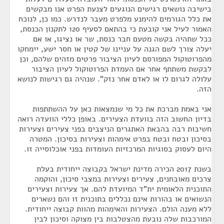
בישיבה נושאים רגישים הנוגעים לצנעת הפרט אנו מבקשים
את כלל הגורמים להימנע מלפרט מעבר לנדרש. כמו כן, לנוכח
האמור לעיל אני קובעת כי בהתאם לסעיף 120 לתקנון הכנסת,
ככל שתהיה בקשה מטעם חבר כנסת, שר או נציגו, או אם
יעלה צורך לשם הגנה על עניינו של קטין או חסר ישע, יימחקו
מהפרוטוקול המפורסם לעיון הציבור פרטים מזהים שלהם, וכן
לבקשת משתתף אחר אם העמדת הפרוטוקול לעיון הציבור
עלולה לגרום לו או לאדם אחר נזק". שנהיה גם רגישות לנושא
הזה.
אני באמת מברכת את כל מי שנמצאות כאן על ההשתתפות
בדיון החשוב הזה בוועדת הצעירים. באופן כללי הוועדה רואה
חשיבות רבה בהבאת האתגרים הניצבים בפני צעירים וצעירות
בסיכון ובטח ובטח בפרט אימהות וצעירות בסיכון. המטרה
היום לעסוק בסוגיות המרכזיות העומדות בפני אוכלוסייה זו.
בשנת 2017 הכירה מדינת ישראל בקבוצה ייחודית בעלת
צרכים מאובחנים, צעירים וצעירות במצבי סיכון, והוקמה
התוכנית הלאומית ית"ד המיועדת להם. אך צעירות וצעירים
הנשואים או בהורות אינם נכללים בתוכנית זו והם נשארים
ללא מענה הולם. הצעירות והאימהות מהוות קבוצה ייחודית.
המורכבות שלה נובעת מהצטלבות בין מצוקה וסיכון לבין