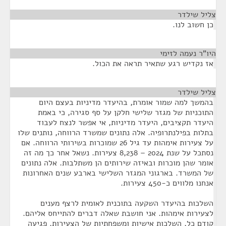
צליל שילדר
¶
כן חשוב לנו.
היו"ר נעמה לזימי
¶
אז נקדיש רגע שתאיר תראה את הכול.
צליל שילדר
¶
בהמשך למה שמור אומרת, בהיעדר מדיניות בעצם היום
התוכניות של מגזר שלישי חלקן על סף סגירה, כי באמת
היעדר תקציבים, היעדר מדיניות, אי אפשר לנצח לעבוד
בתלות בפילנתרופיה. אלה נתונים שמשרד הרווחה, נותנים שלו
על צעירות אימהות עד גיל 26 שמוכרות בשירותי הרווחה. אם
נסתכל על שנת 2024 – 8,238 צעירות. נשאל אחר כך מה זה
אומר שהן מוכרות ובאיזה שירותים הן משתלבות. אלה נתונים
של המשרד. בארגוני המגזר השלישי בארבע שנים האחרונות
אנחנו מלווים כ-450 צעירות.
השלכות בהיעדר השקעה בתוכנית לאומית לרצף מענים
לצעירות אימהות. אני חושבת שאלה דברים להתייחס אליהם.
קודם כל, השלכות אישיות ומשפחתיות של הצעירות. פגיעה