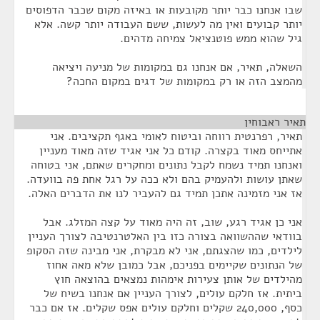
שבו אנחנו כבר יותר מקובעות או באיזה מקום שכבר הדפוסים
יותר קבועים ואין מה לעשות, ששם העבודה יותר קשה. אלא
גיל שהוא ממש פוטנציאל צמיחה מדהים.
השאלה, תאיר, אם אנחנו גם במקומות של מניעה ויציאה
מהמצב הזה או רק במקומות של דגים במקום החכה?
תאיר ראבוחין
¶
תאיר, רפרנטית רווחה וביטוח לאומי באגף תקציבים. אני
אתייחס מאוד בקצרה. קודם כל אני אגיד שזה מאוד מעניין
ואנחנו תמיד נשמח לקבל נתונים ומחקרים שאתם, אני בטוחה
שאתן עושות ולהעמיק בהם ולא ככה על רגל אחת פה בוועדה.
אז אני מזמינה אתכן תמיד גם להעביר לנו את הדברים האלה.
אני כן אגיד רגע, שוב, זה היה מאוד על קצה המזלג. אבל
בוודאי שההשוואה בצורה כזו בין האלטרנטיבה לצורך העניין
לילדים, כמו שהצגתם, אני לא מבקרת, אני מבינה שזה הסקופ
של הנתונים שקיימים בפניכם, אבל כמובן שלא מאה אחוז
מהילדים של אותן צעירות אימהות נמצאים בהוצאה חוץ
ביתית. אז חלקם עולים, לצורך העניין אם אנחנו בשיח של
כסף, 240,000 שקלים וחלקם עולים אפס שקלים. אז אם כבר