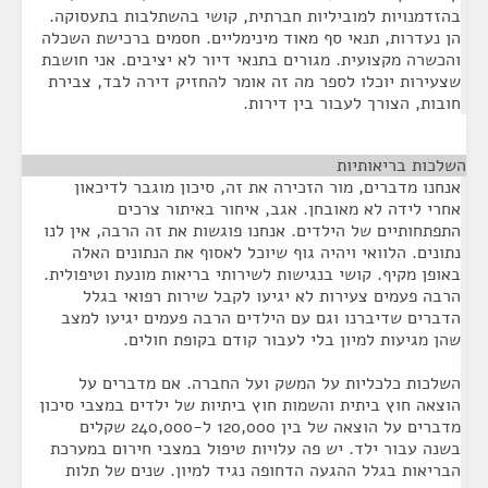
בהזדמנויות למוביליות חברתית, קושי בהשתלבות בתעסוקה.
הן נעדרות, תנאי סף מאוד מינימליים. חסמים ברכישת השכלה
והכשרה מקצועית. מגורים בתנאי דיור לא יציבים. אני חושבת
שצעירות יוכלו לספר מה זה אומר להחזיק דירה לבד, צבירת
חובות, הצורך לעבור בין דירות.
השלכות בריאותיות
¶
אנחנו מדברים, מור הזכירה את זה, סיכון מוגבר לדיכאון
אחרי לידה לא מאובחן. אגב, איחור באיתור צרכים
התפתחותיים של הילדים. אנחנו פוגשות את זה הרבה, אין לנו
נתונים. הלוואי ויהיה גוף שיוכל לאסוף את הנתונים האלה
באופן מקיף. קושי בנגישות לשירותי בריאות מונעת וטיפולית.
הרבה פעמים צעירות לא יגיעו לקבל שירות רפואי בגלל
הדברים שדיברנו וגם עם הילדים הרבה פעמים יגיעו למצב
שהן מגיעות למיון בלי לעבור קודם בקופת חולים.
השלכות כלכליות על המשק ועל החברה. אם מדברים על
הוצאה חוץ ביתית והשמות חוץ ביתיות של ילדים במצבי סיכון
מדברים על הוצאה של בין 120,000 ל-240,000 שקלים
בשנה עבור ילד. יש פה עלויות טיפול במצבי חירום במערכת
הבריאות בגלל ההגעה הדחופה נגיד למיון. שנים של תלות