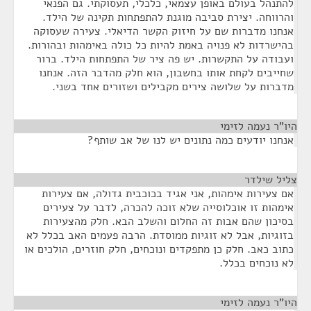
להתנהל בעולם באופן עצמאי, כלכלי, תעסוקתי. גם הפנאי
והרווחה. יצירת סביבה מוגנת להתפתחות תקינה של הילד.
אנחנו מדברות שם על חיזוק הקשר הדיאלי. צעירה שעסוקה
בהישרדות לא פנויה באמת להיות כל כולה באימהות ובהורות.
ועבודה על התקשרות. יש פה ציר של התפתחות הילד. ברור
שחייבים לקחת אותו בחשבון, הוא חלק מהדבר הזה. אנחנו
מדברות על שלושה צירים מקבילים ושזורים אחד בשני.
היו"ר נעמה לזימי
¶
אנחנו יודעים כמה נתונים יש לנו של אב שותף?
צליל שילדר
¶
אם צעירות אימהות, אני אגיד בכוכבית גדולה, אם צעירות
אימהות זו אוכלוסייה שלא זוכה להכרה, לדבר על צעירים
בסיכון שהם אבות זה החלום והשלב הבא. חלק מהצעירות
בזוגיות, אבל לא זוגיות ממוסדת. הרבה פעמים האב בכלל לא
כתוב כאב. חלק כן מתפקדים ונוכחים, חלק חוזרים, הולכים או
לא נוכחים בכלל.
היו"ר נעמה לזימי
¶