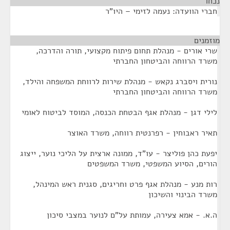
נכחו
¶
חברי הוועדה: נעמה לזימי – היו"ר
מוזמנים
¶
שרי אורים - מנהלת תחום פיתוח מקצועי, תורה והדרכה,
משרד הרווחה והביטחון החברתי
נורית ויסברג נקאש - מנהלת שירות לרווחת המשפחה והילד,
משרד הרווחה והביטחון החברתי
לילי דגן - מנהלת אגף הבטחת הכנסה, המוסד לביטוח לאומי
תאיר ראבוחין - רפרנטית רווחה, משרד האוצר
יפעת כהן פוליצר - עו"ד, ממונה ארצית על הליכי נוער, ייצוג
הורים, הסיוע המשפטי, משרד המשפטים
רות מנע - מנהלת אגף פרט וחריגים, סגנית ראש המינהל,
משרד הבינוי והשיכון
ה.א. - אמא צעירה, עמותת על"ם לנוער במצבי סיכון