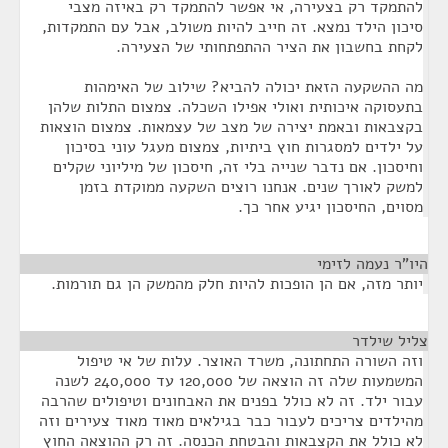
להתמקד רק בצעירה, אי אפשר להתמקד רק באיזה מצבי
סיכון הילד נמצא. זה חייב להיות משולב, אבל עם התמקדות,
לקחת בחשבון את הציר ההתפתחותי של הצעירה.
מה ההשקעה הזאת יכולה להביא? שילוב של האימהות
בתעסוקה איכותית ואולי אפילו השכלה. צמצום התלות שלהן
בקצבאות ובאמת יצירה של מצב של עצמאות. צמצום הוצאות
על ילדים למסגרות חוץ ביתיות, צמצום מעגל עוני בסיכון
וחיסכון. אם נדבר שנייה בלי זה, חיסכון של מיליוני שקלים
למשק לאורך שנים. אנחנו רוצים השקעה ממוקדת בזמן
מסוים, החיסכון יגיע אחר כך.
היו"ר נעמה לזימי
¶
יותר מזה, אם הן הופכות להיות חלק מהמשק הן גם תורמות.
צליל שילדר
¶
וזה השורה התחתונה, משרד האוצר. עלות של אי טיפול
המשמעות שלה זה הוצאה של 120,000 עד 240,000 לשנה
עבור ילד. זה לא כולל בפנים את האבחונים וטיפולים שהרבה
מהילדים צריכים לעבור כבר בגילאים מאוד מאוד צעירים וזה
לא כולל את הקצבאות והבטחת הכנסה. זה רק ההוצאה החוץ