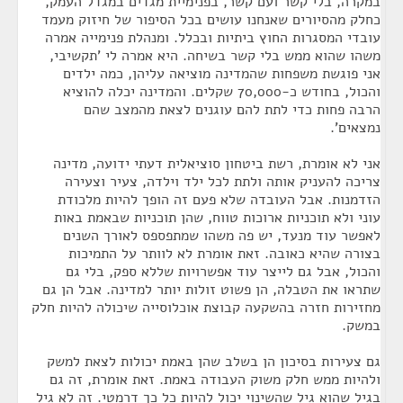
במקרה, בלי קשר ועם קשר, בפנימיית מגדים במגדל העמק,
כחלק מהסיורים שאנחנו עושים בכל הסיפור של חיזוק מעמד
עובדי המסגרות החוץ ביתיות ובכלל. ומנהלת פנימייה אמרה
משהו שהוא ממש בלי קשר בשיחה. היא אמרה לי 'תקשיבי,
אני פוגשת משפחות שהמדינה מוציאה עליהן, כמה ילדים
והכול, בחודש כ-70,000 שקלים. והמדינה יכלה להוציא
הרבה פחות כדי לתת להם עוגנים לצאת מהמצב שהם
נמצאים'.
אני לא אומרת, רשת ביטחון סוציאלית דעתי ידועה, מדינה
צריכה להעניק אותה ולתת לכל ילד וילדה, צעיר וצעירה
הזדמנות. אבל העובדה שלא פעם זה הופך להיות מלכודת
עוני ולא תוכניות ארוכות טווח, שהן תוכניות שבאמת באות
לאפשר עוד מנעד, יש פה משהו שמתפספס לאורך השנים
בצורה שהיא כאובה. זאת אומרת לא לוותר על התמיכות
והכול, אבל גם לייצר עוד אפשרויות שללא ספק, בלי גם
שתראו את הטבלה, הן פשוט זולות יותר למדינה. אבל הן גם
מחזירות חזרה בהשקעה קבוצת אוכלוסייה שיכולה להיות חלק
במשק.
גם צעירות בסיכון הן בשלב שהן באמת יכולות לצאת למשק
ולהיות ממש חלק משוק העבודה באמת. זאת אומרת, זה גם
בגיל שהוא גיל שהשינוי יכול להיות כל כך דרמטי. זה לא גיל