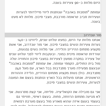
היום מלוות כ-90 צעירות בשנה.
עמותת "תומכות באהבה" שנותנות ליווי מיילדותי לנערות
וצעירות סביב טראומה מורכבת, מצבי סיכון. מלוות לא מעט
בשנה.
מור שנדרוב
¶
אנחנו מלוות עד היום, כמעט שלוש שנים, ליווינו כ-140
נערות צעירות ונשים במצבי סיכון. אני מור שנדרוב, אני אשת
מקצוע מתחום ההיריון והלידה. אני מלווה נשים נפגעות,
שורדות טראומה מינית כמוני. ובעקבות ליווי לפני שלוש שנים
של צעירה במקרה ממעון לצעירות במצבי סיכון והחוויה שלה
מול בית החולים, הקמתי עמותה. את עמותת "תומכות באהבה"
שבעצם מפעילה מערך מתנדבות בכל הארץ, עם מעל 240
מתנדבות. כולן נשות מקצוע מתחום ההיריון, הלידה וההורות
הראשונית. אנחנו פועלות בכל הארץ ונותנות בעצם את המענה
לנערות, צעירות ונשים במצבי סיכון.
אני גם מובילה את הקואליציה. סליחה, אני קצת מתרגשת. אני
לא מגיעה מתחום הרווחה, פחות. בעצם ראיתי, חוויתי גם
בעצמי בעצם איזה שהוא מאורע מול בעצם מערכת רפואית