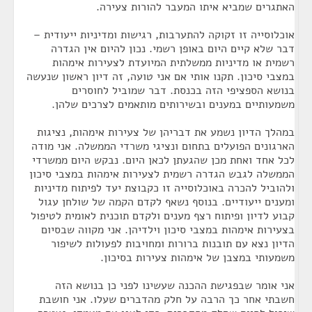
האתגרים שמביא איתו המעבר להורות צעירה.
אוכלוסייה זו זקוקה להתערבות, רגישות ומדיניות ייעודית –
דבר שלא קיים היום באופן רשמי. נכון להיום אין הגדרה
רשמית או מדיניות ממשלתית המיועדת לצעירות אימהות
במצבי סיכון. תקנו אותי אם אני טועה, זה דיון ראשון שנעשה
בנושא הספציפי הזה בכנסת. דבר שמוביל לחוסרים
משמעותיים במענים ובשירותים מותאמים לצרכים שלהן.
במהלך הדיון נשמע את דבריהן של צעירות אימהות, נציגות
הארגונים הפועלים בתחום ונציגי משרדי הממשלה. אני מודה
לכל אחד ואחת מכן שהגעתן לכאן היום. נבקש היום ממשרדי
הממשלה לגבש הגדרה רשמית לצעירות אימהות במצבי סיכון
ולהוביל להכרה באוכלוסייה זו כקבוצת יעד לפיתוח מדיניות
ומענים ייעודיים. בנוסף נשאף לקדם הקמה של שולחן עגול
קבוע לדיון ופיתוח רצף מענים ולקדם תוכנית לאומית לטיפול
בצעירות אימהות במצבי סיכון וילדיהן. אני מקווה שבסיום
הדיון נצא עם תובנות ברורות ומחויבות לפעולות לשיפור
משמעותי במצבן של אימהות צעירות בסיכון.
אני אומר שבפגישת ההכנה שעשינו לפני כן בנושא הזה
חשבתי אחר כך הרבה על חלק מהדברים שעלו. אני חושבת