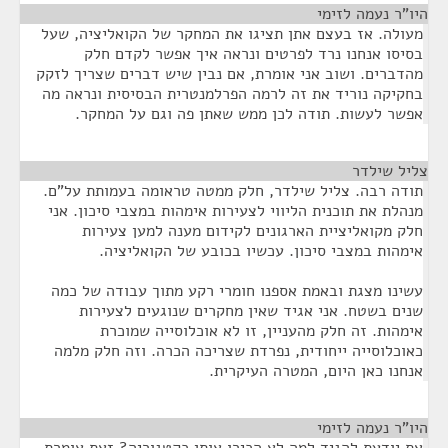
היו"ר נעמה לזימי
¶
מעולה. אז בעצם אתן תציגו את המחקר של הקואליציה, שעל
בסיסו אנחנו נרד לפרטים ונראה איך אפשר לקדם חלק
מהדברים. ושוב אני אומרת, אם נבין שיש דברים שצריך לזקק
בחקיקה נוריד את זה לרמה הפרלמנטרית הבסיסית ונראה מה
אפשר לעשות. תודה לכן ממש שאתן פה וגם על המחקר.
צליל שילדר
¶
תודה רבה. צליל שילדר, חלק ממטה טראומה בעמותת על"ם.
מנהלת את תוכנית הליווי לצעירות אימהות במצבי סיכון. אני
חלק מקואליציית הארגונים לקידום מענה למען צעירות
אימהות במצבי סיכון. עכשיו בכובע של הקואליציה.
עשינו מצגת ובאמת אספנו חומרי רקע מתוך עבודה של כמה
שנים בשטח. אני אגיד שאין מחקרים שנוגעים לצעירות
אימהות. זה חלק מהעניין, זו לא אוכלוסייה שמוכרת
כאוכלוסייה ייחודית, נפרדת שצריכה הכרה. וזה חלק מלמה
אנחנו כאן היום, המטרה העיקרית.
היו"ר נעמה לזימי
¶