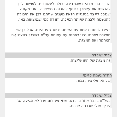
הדבר הכי מדהים שהמדינה יכולה לעשות זה לאפשר לכן
להגשים את עצמכן בנוסף להורות המיטיבה. ואני מקווה
שנוכל לייצר בסוגייה הזאת מענים שייתנו לכן את היכולת
להגשמה ולכמה שיותר תמיכה. ותודה למי שנמצאות כאן.
רצינו לפתוח באמת עם האימהות שהגיעו היום. אבל כן אני
חושבת שיהיה נכון לפתוח עם עמותת על"ם בשביל להציג את
המחקר ואת המצגת.
צליל שילדר
¶
זה מצגת של הקואליציה.
היו"ר נעמה לזימי
¶
של הקואליציה, נכון.
צליל שילדר
¶
כעל"ם נדבר אחר כך. וגם שתי צעירות עוד לא הגיעו, אז
עדיף אולי שנדחה את זה.