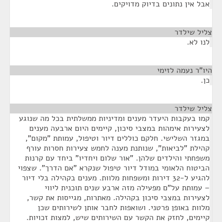
אבל אין נתונים בדיוק מדויקים.
צליל שילדר
¶
לנו לא.
היו"ר נעמה לזימי
¶
כן.
צליל שילדר
¶
קמו בעקבות היעדר מענים ומדיניות ממשלתית בכל מה שנוגע
לצעירות אימהות במצבי סיכון, קיימים היום ארבעה מענים
במגזר השלישי. חלקם כוללים דיור וטיפול, עמותת "מקום",
קהילת "לביאות", שנותנת מענה לחמש צעירות חסרות עורף
משפחתי והילדים שלהן. "אור שלום ויחדיו" ביחד עם קרנות
הביטוח הלאומי במודל דיור טיפול שנקרא "אם הדרך". שצפוי
להגיע ל-32 דירות ומשפחות מלוות. מענים בקהילה בלי דיור
– עמותת על"ם מפעילה מזה ארבע שנים תוכנית ליווי
לצעירות במצבי סיכון בקהילה. מאתרות, מגייסות את קשר,
מלוות באופן פרטני. ושואפות לחבר אותן לשירותים שכן
קיימים, לחזק את הקשר עם השירותים שיש, למצות זכויות.