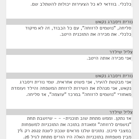
כלכלי. בוודאי לא כל הצעירות יכולות להשתלב שם.
נורית ויסברג נקאש
¶
סליחה, "נושמים לרווחה", עם כל הכבוד, זה לא מיקוד
כלכלי. את מכירה את התוכנית היטב.
צליל שילדר
¶
אני מכירה אותה היטב.
נורית ויסברג נקאש
¶
אני מבקשת להעיר, אני פשוט אחראית. שמי נורית ויסברג
נקאש, אני מנהלת את השירות לרווחת המשפחה והילד ועומדת
מאחורי "נושמים לרווחה" במרכז "עוצמה", אז סליחה.
צליל שילדר
¶
אז נתקן. וממש מתחת שוב תוכנית- - - שיושבת תחת
"נושמים לרווחה" ומאגדת בתוכה את התוכניות למשפחות
במצבי סיכון. נתונים שלנו מראים שנכון לשנת 2022 רק 7%
מבין משפחות בתוכניות האלה היו הורים מתחת לגיל 26.