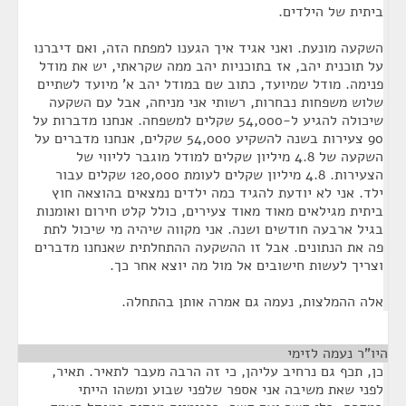
ביתית של הילדים.
השקעה מונעת. ואני אגיד איך הגענו למפתח הזה, ואם דיברנו
על תוכנית יהב, אז בתוכניות יהב ממה שקראתי, יש את מודל
פנימה. מודל שמיועד, כתוב שם במודל יהב א' מיועד לשתיים
שלוש משפחות נבחרות, רשותי אני מניחה, אבל עם השקעה
שיכולה להגיע ל-54,000 שקלים למשפחה. אנחנו מדברות על
90 צעירות בשנה להשקיע 54,000 שקלים, אנחנו מדברים על
השקעה של 4.8 מיליון שקלים למודל מוגבר לליווי של
הצעירות. 4.8 מיליון שקלים לעומת 120,000 שקלים עבור
ילד. אני לא יודעת להגיד כמה ילדים נמצאים בהוצאה חוץ
ביתית מגילאים מאוד מאוד צעירים, כולל קלט חירום ואומנות
בגיל ארבעה חודשים ושנה. אני מקווה שיהיה מי שיכול לתת
פה את הנתונים. אבל זו ההשקעה ההתחלתית שאנחנו מדברים
וצריך לעשות חישובים אל מול מה יוצא אחר כך.
אלה ההמלצות, נעמה גם אמרה אותן בהתחלה.
היו"ר נעמה לזימי
¶
כן, תכף גם נרחיב עליהן, כי זה הרבה מעבר לתאיר. תאיר,
לפני שאת משיבה אני אספר שלפני שבוע ומשהו הייתי