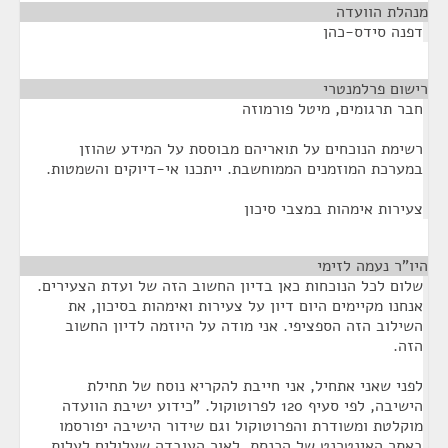
מנהלת הוועדה
¶
דפנה סידס-כהן
רישום פרלמנטרי
¶
חבר תרגומים, מיטל פורמוזה
רשימת הנוכחים על תואריהם מבוססת על המידע שהוזן
במערכת המוזמנים הממוחשבת. ייתכנו אי-דיוקים והשמטות.
צעירות אימהות במצבי סיכון
היו"ר נעמה לזימי
¶
שלום לכל הנוכחות כאן בדיון החשוב הזה של ועדת הצעירים.
אנחנו מקיימים היום דיון על צעירות ואימהות בסיכון, את
השילוב הזה הספציפי. אני מודה על היוזמה לדיון החשוב
הזה.
לפני שאני אתחיל, אני חייבת להקריא נוסח של תחילת
הישיבה, לפי סעיף 120 לפרוטוקול. "כידוע ישיבת הוועדה
מוקלטת ומשודרת והפרוטוקול וגם שידור הישיבה יפורסמו
באתר האינטרנט של הכנסת. לאור העובדה שעלולים לעלות