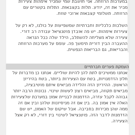
במערכות הרווחה. אני חושבת שמי שמכיר אימהות צעירות
מכיר את זה, יודע. תלות בקצבאות. התלות בקשרים עם
הרווחה. תשלומי קצבאות ארוכי טווח.
השלכות כלכליות וחברתיות שמשפיעות על כולנו, לא רק על
צעירות אימהות. יש פה אובדן פוטנציאל עבודה רב דורי.
צעירה שלא מצליחה להשתלב, הילד שלה ככל הנראה
ההעברה הבין דורית תימשך פה. עומס על מערכות הרווחה
והבריאות, גם הבריאות הנפשית.
העמקת פערים חברתיים
¶
אנחנו ממשיכים לתת להן להיות שוליים. אנחנו כן מדברות על
חלון הזדמנויות, בטח עם הצעירות ביותר, בטח בהיריון
הראשון. ההיריון הזה והלידה מביאים איתם מוטיבציה,
מביאים תקווה, מביאים רצון לעשות שינוי. נכונות הרבה יותר
גבוהה לקבל עזרה, הזדמנות לבניית אמון במערכת שלצעירות
האלה אין אמון בה. בין אם זה מניסיונות שלהן ובין אם זה
ממה שהן מכירות בסביבה. אבל שיקום של האמון, יש שם
הזדמנות לדבר הזה. פוטנציאל לשינוי בין דורי, לא רק אצל
הצעירה.