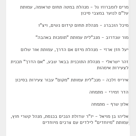
מרים לומברוזו גל - מנהלת במטה תחום טראומה, עמותת
על"ם לנוער במצבי סיכון
מיכל הוכברג - מנהלת תחום קידום נשים, ויצ"ו
מור שנדרוב - מנכ"לית עמותת "תומכות באהבה"
יעל חזן ארזי - מנהלת מיזם אם הדרך, עמותת אור שלום
זהר ישראלי - מנהלת התוכנית בבאר שבע, "אם הדרך" תכנית
לצעירות אימהות
איריס זלכה - מנכ"לית עמותת "מקום" עבור צעירות בסיכון
הדר זמירי - מתמחה
אלון שרף - מתמחה
אליהו בן מויאל - יו"ר שדולת הנכים בכנסת, מנהל קשרי חוץ,
עמותת "מיוחדים" לילדים עם צרכים מיוחדים