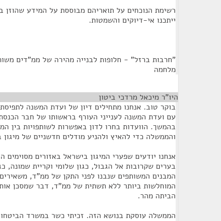
רשימת הנוכחים על תואריהם מבוססת על המידע שהוזן ב
ייתכנו אי-דיוקים והשמטות.
"חרבות ברזל" - חלופות לבנייה מהירה של ממ"דים משותפ
מלחמה
היו"ר מיכאל מרדכי ביטון
¶
בוקר טוב. אנחנו מתחילים דיון של ועדת המשנה לתפיסת ה
עם ועדת המשנה לענייני העורף בראשותו של חבר הכנסת ד
בהמשך. הוועדות בחרו לדון באפשרות לשותפויות בין המ
והממשלה כדי להאיץ ולהניע מודלים חדשניים של מיגון 
אנחנו יודעים שפערי המיגון בישראל באזורים מסוימים הם
בערים שקרובות אל הגבול, כגון שלומי וקריית שמונה, כג
המבנים המשותפים שנבנו לפני התקן של ממ"ד, משאירים 
המוחלשות ביותר ללא תשתית של ממ"ד, דבר שמסכן אות
הביתה מהר.
הממשלה עוסקת בנושא הזה. זכיתי כשר במשרד הביטחון 