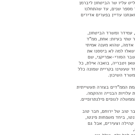
יט עליו שר הביטחון ליברמן
 מספר שנים, עד שהתחלנו
 שנת 2020 – 100 מיליון, אחרי כן עוד 200–300, ואנחנו עדיין בפערים אדירים
, עמידר ומשרד הביטחון,
 שתי בעיות: אחת, ממ"ד
 אדמה, שהוא מענה אמיתי
שאלו למה לא ביססנו את
שבר הסורי-אפריקני, שם
שאן וטבריה, בואכה אילת, כל
ד שעשינו בקריית שמונה כלל
משרד השיכון.
קמת הממ"דים בצורה תעשייתית
ת עלויות הבנייה וההקמה.
ממשלה לגופים פילנתרופיים.
בר טוב של ירוחם, חבר טוב
נטו, ביחד משפחות פינטו,
קהילה וצעירים, אבל גם