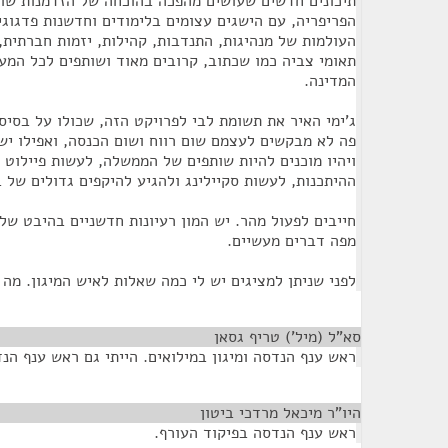
תיכונים חדשים שעושים מהפכה בהוכחה של הזדמנות שווה
הפריפריה, עם הישגים עצומים בלימודים וחדשנות פדגוגי
העולמות של מנהיגות, התנדבות, קהילות, יזמות חברתית,
תאומי צביה כמו שכתוב, קרובים מאוד ושותפים לכל המ
המדינה.
ג'ימי האיר את תשומת לבי לפרויקט הזה, שכולו על בסיס
פה לא מבקשים לעצמם שום רווח ושום הכנסה, ואפילו יש
ויהיו מוכנים להיות שותפים של הממשלה, לעשות פיילוט י
ההיתכנות, לעשות סקיילינג ולהגיע להיקפים גדולים של ב
חייבים לפעול מהר. יש המון רעיונות חדשניים בהיבט של מ
מפה דברים מעשיים.
לפני שניתן למציגים יש לי כמה שאלות לאיש המיגון. מה
סא"ל (מיל') טריף גסאן
¶
ראש ענף הנדסה ומיגון במילואים. הייתי גם ראש ענף הנ
היו"ר מיכאל מרדכי ביטון
¶
ראש ענף הנדסה בפיקוד העורף.