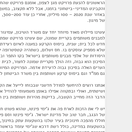
הראשונים להנעת פרויקט מגן לצפון, אומנם פרויקט שהחל
והקבינט המדיני-ביטחוני בזמנו, אבל ללא תקצוב, במשך
באזור
של מיגון.
עשינו פיילוט מאוד מיוחד יחד עם משרד השיכון, עמיגור
למבנים משותפים בקריית שמונה, שם עשינו פרויקט שפתר
חדש לכל בית; שנית, ביסוס הקרקע כמענה לאיום רעידת
שלא מספיק עוסקים בו. חס ושלום, כשתהיה קטסטרופה י
היסודות של אלפי מבנים משותפים בישראל בקו התפר וב
הסיכון הוא גבוה, וזה הולך מקריית שמונה לחצור, לבית 
הערים האלה בסיכון גבוה לרעידת אדמה. הפרויקט המיוח
גם ממ"ד וגם ביסוס קרקע ושותפות בין משרד הביטחון ל
אנחנו רוצים להיחשף למודל חדשני שבכוחו לייעל את ה
ושיטתית, ואולי ובתקווה אפילו באופן משמעותי להוזיל א
הדבר הזה מחייב הקשבה, בדיקות מהירות ושותפות בין ה
יש לי את הזכות לארח פה את ג'ימי פינטו, שהוא פשוט ח
של הנגב, חבר טוב של מדינת ישראל. ג'ימי פינטו וסם פי
חוללו מהפכה חינוכית בעיר שלנו בהשקעות עתק בחינוך, 
בהשקעות במדינה, כולל רשת דרכא שג'ימי עומד בראשה,