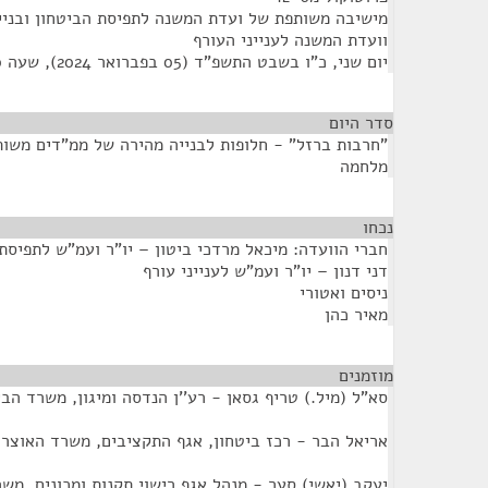
מישיבה משותפת של ועדת המשנה לתפיסת הביטחון ובניין
וועדת המשנה לענייני העורף
יום שני, כ"ו בשבט התשפ"ד (05 בפברואר 2024), שעה 10:00
סדר היום
"חרבות ברזל" - חלופות לבנייה מהירה של ממ"דים משותפ
מלחמה
נכחו
¶
חברי הוועדה: מיכאל מרדכי ביטון – יו"ר ועמ"ש לתפיסת 
דני דנון – יו"ר ועמ"ש לענייני עורף
ניסים ואטורי
מאיר כהן
מוזמנים
¶
סא"ל (מיל.) טריף גסאן - רע''ן הנדסה ומיגון, משרד הבי
אריאל הבר - רכז ביטחון, אגף התקציבים, משרד האוצר
יעקב (יאשי) סער - מנהל אגף רישוי תקנות ומכונים, מש