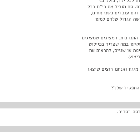
 לכל ילד, כולל בני
ת. סם מוביל את כי"ח בכל
 והם עובדים כשני אחים,
עשה הגדול שלהם למען
 התנדבות. המציגים שמציגים
קיעו במה שצריך בפיילוט
פה או שניים, להראות את
יצוע.
יגון ואנחנו רוצים שיצאו
 התפקיד שלך?
דסה בסדיר.