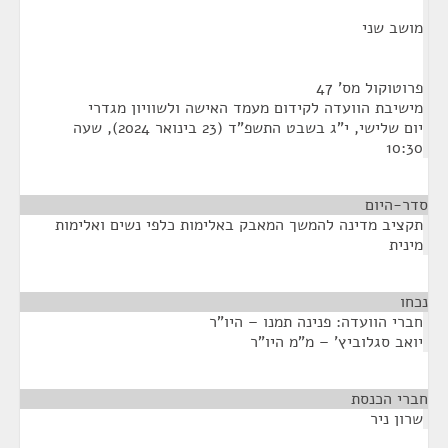
מושב שני
פרוטוקול מס' 47
מישיבת הוועדה לקידום מעמד האישה ולשוויון מגדרי
יום שלישי, י"ג בשבט התשפ"ד (23 בינואר 2024), שעה
10:30
סדר-היום
תקציב מדינה להמשך המאבק באלימות כלפי נשים ואלימות
מינית
נכחו
¶
חברי הוועדה: פנינה תמנו – היו"ר
יואב סגלוביץ' – מ"מ היו"ר
חברי הכנסת
¶
שרון ניר