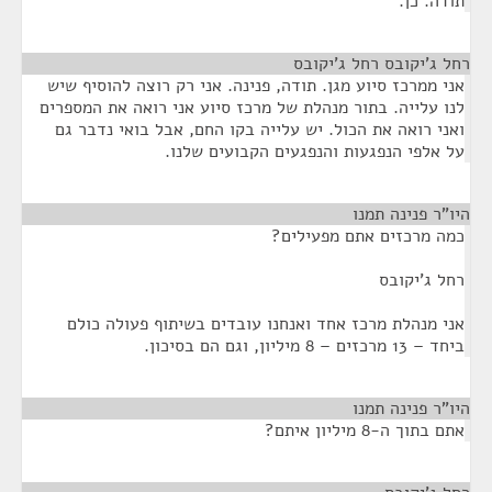
תודה. כן.
רחל ג'יקובס רחל ג'יקובס
¶
אני ממרכז סיוע מגן. תודה, פנינה. אני רק רוצה להוסיף שיש
לנו עלייה. בתור מנהלת של מרכז סיוע אני רואה את המספרים
ואני רואה את הכול. יש עלייה בקו החם, אבל בואי נדבר גם
על אלפי הנפגעות והנפגעים הקבועים שלנו.
היו"ר פנינה תמנו
¶
כמה מרכזים אתם מפעילים?
רחל ג'יקובס
אני מנהלת מרכז אחד ואנחנו עובדים בשיתוף פעולה כולם
ביחד – 13 מרכזים – 8 מיליון, וגם הם בסיכון.
היו"ר פנינה תמנו
¶
אתם בתוך ה-8 מיליון איתם?