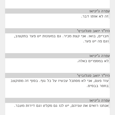
עפרה ג'יניאו
¶
זה לא אותו דבר.
היו"ר יואב סגלוביץ'
¶
חברים, בואו. אני קצת מכיר. גם במעונות יש פער בתקצוב,
וגם פה יש פער.
עפרה ג'יניאו
¶
לא במספרים כאלה.
היו"ר יואב סגלוביץ'
¶
עוד פעם, אני לא מסתכל עכשיו על כל גוף. בסוף זה מתוקצב
בחסר בבסיס.
עפרה ג'יניאו
¶
אנחנו רואים את שניהם, יש לנו גם מקלט וגם דירות מעבר.