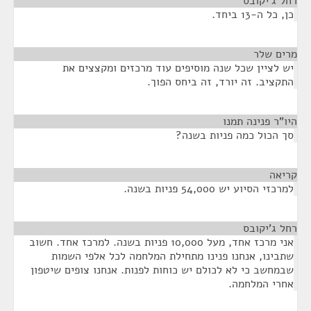
רחל ג'יקובס
¶
כן, כל ה-13 ביחד.
מרים שלר
¶
יש לציין שכל שנה מוסיפים עוד מרכזים ומקצצים את
התקציב. זה יורד, זה ביחס הפוך.
היו"ר פנינה תמנו
¶
סך הכול כמה פניות בשנה?
קריאה
¶
למרכזי הסיוע יש 54,000 פניות בשנה.
רחל ג'יקובס
¶
אני מרכז אחד, מעל 10,000 פניות בשנה. למרכז אחד. חשוב
שתבינו, אנחנו פנינו מתחילת המלחמה לכל אלפי השמות
שבמחשב כי לא לכולם יש כוחות לפנות. אנחנו צופים שיטפון
אחרי המלחמה.