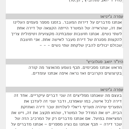
(היו"ר יואב סגלוביץ', 10:51)
עפרה ג'יניאו
¶
אנחנו מדברים על דירות המעבר. בזמנו מספר פעמים העלינו
את זה, שהראייה של המשרד הייתה הקצאה של דירה אחת
לשתי נשים. אנחנו חושבות שמבחינה מקצועית וטיפולית צריך
להקצות מסגרת של דירת מעבר לאישה אחת. אני חושבת
שכולם יכולים להבין שלקחת שתי נשים - - -
היו"ר יואב סגלוביץ'
¶
מראש אנחנו מסכימים. תכף נשמע מהאוצר מה קורה
בקיצוצים הקרובים ואז נראה איפה אנחנו עומדים.
עפרה ג'יניאו
¶
בעצם מה שאנחנו ממליצים זה שני דברים עיקריים. אחד זה
דירה לכל אישה, כמו שאמרנו, ודבר שני זה לעדכן את
התעריף שיהיה תעריף ריאלי לעלויות שכר דירה ואחזקת
הבית. יש את המודל של המשרד, שהוא תקצב את זה, ויש את
המציאות בפועל. אם אנחנו מדברים רק על המרכיב הזה של
שכר דירה – תכף אנחנו גם נציג מספרים – אנחנו מדברים על