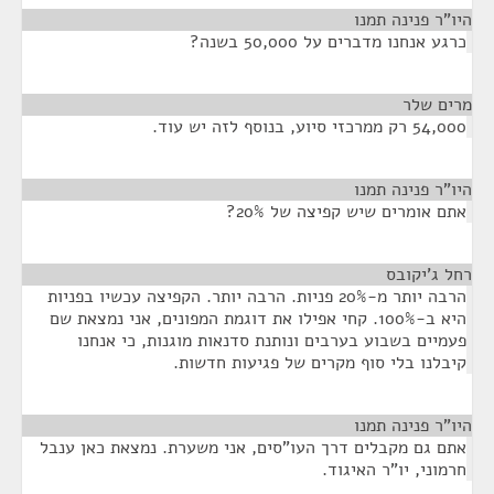
היו"ר פנינה תמנו
¶
כרגע אנחנו מדברים על 50,000 בשנה?
מרים שלר
¶
54,000 רק ממרכזי סיוע, בנוסף לזה יש עוד.
היו"ר פנינה תמנו
¶
אתם אומרים שיש קפיצה של 20%?
רחל ג'יקובס
¶
הרבה יותר מ-20% פניות. הרבה יותר. הקפיצה עכשיו בפניות
היא ב-100%. קחי אפילו את דוגמת המפונים, אני נמצאת שם
פעמיים בשבוע בערבים ונותנת סדנאות מוגנות, כי אנחנו
קיבלנו בלי סוף מקרים של פגיעות חדשות.
היו"ר פנינה תמנו
¶
אתם גם מקבלים דרך העו"סים, אני משערת. נמצאת כאן ענבל
חרמוני, יו"ר האיגוד.