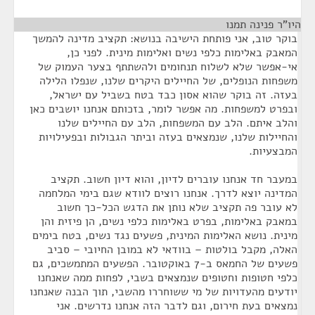
היו"ר פנינה תמנו
¶
בוקר טוב, אני פותחת הישיבה בנושא: תקציב מדינה להמשך
המאבק באלימות כלפי נשים ואלימות מינית. לפני כן,
אי-אפשר שלא לשלוח תנחומים ולהשתתף בצער העמוק של
משפחות הנופלים, של החיילים היקרים שלנו, שנפלו הלילה
בעזה. זה בוקר שהוא אסון כבד בטח בשביל עם ישראל,
ובפרט למשפחות. מה אפשר לומר, בזכותם אנחנו יושבים כאן
והלב איתם. הלב עם המשפחות, הלב עם החיילים שלנו
והחיילות שלנו, שנמצאים בעזה וביתר הגבולות ובפעילויות
המבצעיות.
במעבר חד אנחנו עוברים לדיון, והוא דיון חשוב. תקציב
המדינה יוצא לדרך. אנחנו רוצים לוודא שגם בימי המלחמה
לא עובר פה תקציב שלא נותן את הדגש הכל-כך חשוב
במאבק באלימות, בפרט באלימות כלפי נשים, הן פיזית והן
מינית. נושא האלימות המינית, פשעים נגד נשים, בטח בימים
האלה, מקבל בולטות – בוודאי לא במובן החיובי – סביב
פשעים של החמאס ב-7 באוקטובר. הפשעים המתמשכים, גם
כלפי חטופות וחטופים שנמצאים בשבי, לפחות ממה שאנחנו
יודעים מהעדויות של מי ששוחררו מהשבי, תוך הבנה שאנחנו
נמצאים בעת חירום, וגם לדבר הזה אנחנו נדרשים. אני