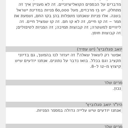
מדברים על הכספים הקואליציוניים. זה לא מעניין איך זה
מתחלק. יש 13 מרכזים, מעל 60,000 פניות במדינת ישראל
בשנה. אלו פניות שאנחנו מטפלות בהן בקו החם, ושמעת את
תמר – זה קו חיים, זה לא קו חם. זה קו שמציל חיים. זה
ליוויים למשטרה; זה קבוצות תמיכה; זה הפניות לטיפולים;
זה קבוצות חוסן.
יואב סגלוביץ' (יש עתיד)
¶
אפשר רק לשאול שאלה? זה יעזור לנו בהמשך, גם בדיוני
תקציב וגם בכלל. בואו נדבר על נתונים. אנחנו יודעים שיש
קיצוץ מ-12 ל-8.
מרים שלר
¶
נכון.
היו"ר יואב סגלוביץ'
¶
אנחנו יודעים שיש עלייה גדולה במספר הפניות.
מרים שלר
¶