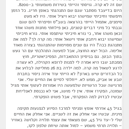
שם זה לא קרה. גויסתי והייתי בשירות משמעותי ב-8200.
היום בדיעבד מסתבר שגם שם התנהגתי באופן חריג. כל הזמן
חיפשתי וחיכיתי שמישהו יבוא ויציל אותי. היו לא מעט
סימנים, אתמול הייתי בהרצאה בשב"ס וסיפרתי להם שגם
גנבתי כל מיני דברים קטנים, כאן פילחתי מחנות משהו אחד
וכאן משהו אחר, כי נורא חיכיתי שיתפסו אותי. נורא חיכיתי
שמישהו יבוא ויחבק אותי וישאל אותי: מה קרה לך? למה את
מתנהגת ככה? היו גם שנים מסוימות שהתנהגתי בצורה מאוד
אלימה. הכול יצא החוצה, אבל למעשה התהלכתי עם הר געש
בתוך הבטן. גם בניסיון ההתאבדות, הפסיכיאטרית, חוץ
ממכתב שבו היא אמרה לי לפנות לרופא הקהילה, לא עצרה
לרגע לשאול מה קרה. למה ילדה בת 26 מחליטה לבלוע את
כל הכדורים שיש בארון? לא הייתי עוד איזה ניסוי בחברת
טבע או אביק, ממש לא. ייחלתי לסיים את החיים שלי. אני
מרגישה שכל הרשויות שלמעשה היו אמורות לעטוף אותי מגיל
שמונה, הפקירו אותי. אין לי מושג, אני לא נכנסת לאנליזות
עכשיו לבדוק למה הופקרתי, אבל פשוט הופקרתי.
בגיל 45 אזרתי אומץ ופניתי למרכז הסיוע לנפגעות תקיפה
מינית. עכשיו אני אחלק את זה לשניים. אני אחלק את החיים
שלי ל-עד גיל 45, שם מצאתי את עצמי תלויה וקלושה באוויר
– תלויה תרתי משמע – למול אותה שיחת טלפון לקו,