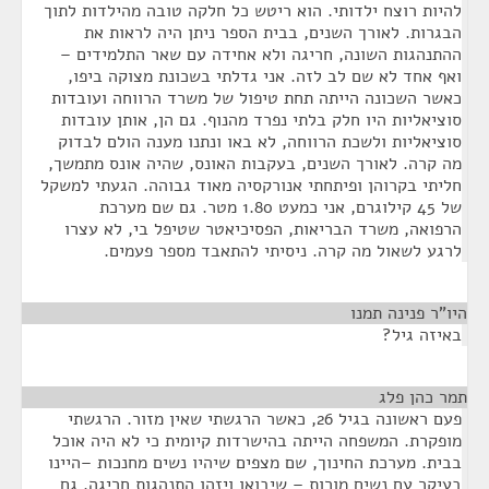
להיות רוצח ילדותי. הוא ריטש כל חלקה טובה מהילדות לתוך
הבגרות. לאורך השנים, בבית הספר ניתן היה לראות את
ההתנהגות השונה, חריגה ולא אחידה עם שאר התלמידים –
ואף אחד לא שם לב לזה. אני גדלתי בשכונת מצוקה ביפו,
כאשר השכונה הייתה תחת טיפול של משרד הרווחה ועובדות
סוציאליות היו חלק בלתי נפרד מהנוף. גם הן, אותן עובדות
סוציאליות ולשכת הרווחה, לא באו ונתנו מענה הולם לבדוק
מה קרה. לאורך השנים, בעקבות האונס, שהיה אונס מתמשך,
חליתי בקרוהן ופיתחתי אנורקסיה מאוד גבוהה. הגעתי למשקל
של 45 קילוגרם, אני כמעט 1.80 מטר. גם שם מערכת
הרפואה, משרד הבריאות, הפסיכיאטר שטיפל בי, לא עצרו
לרגע לשאול מה קרה. ניסיתי להתאבד מספר פעמים.
היו"ר פנינה תמנו
¶
באיזה גיל?
תמר כהן פלג
¶
פעם ראשונה בגיל 26, כאשר הרגשתי שאין מזור. הרגשתי
מופקרת. המשפחה הייתה בהישרדות קיומית כי לא היה אוכל
בבית. מערכת החינוך, שם מצפים שיהיו נשים מחנכות –היינו
בעיקר עם נשים מורות – שיבואו ויזהו התנהגות חריגה. גם