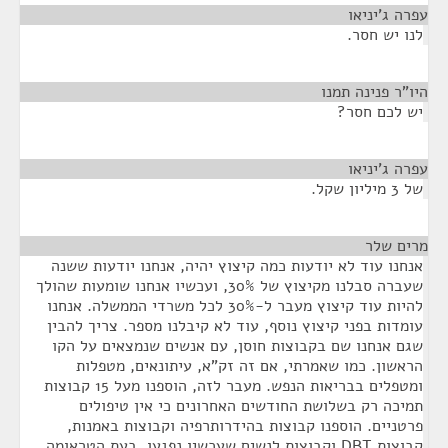
עפרה ג'יניאו
¶
לנו יש חסר.
היו"ר פנינה תמנו
¶
יש לכם חסר?
עפרה ג'יניאו
¶
של 3 מיליון שקל.
מרים שלר
¶
אנחנו עוד לא יודעות כמה קיצוץ יהיה, אנחנו יודעות ששנה
שעברה סבלנו מקיצוץ של 30%, ועכשיו אנחנו שומעות שהולך
להיות עוד קיצוץ מעבר ל-30% לכל משרדי הממשלה. אנחנו
עומדות בפני קיצוץ נוסף, עוד לא קיבלנו מספר. צריך להבין
שגם אנחנו שם בקבוצות חוסן, עם אנשים שנמצאים על הקו
הראשון. כמו שאמרתי, אם זה זק"א, עיתונאים, מטפלות
ומטפלים בבריאות הנפש. מעבר לזה, הוספנו מעל 15 קבוצות
תמיכה רק בשלושת החודשים האחרונים כי אין טיפולים
פרטניים. הוספנו קבוצות בהידרותרפיה וקבוצות באמנות,
קבוצות DBT וקבוצות לנשים שעכשיו נפגעו, בעת הטראומה