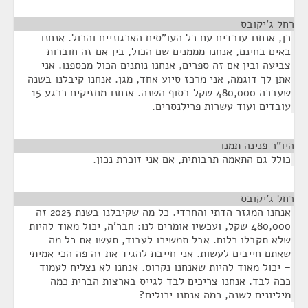
רחל ג'יקובס
¶
כן, אנחנו עובדים עם כל העו"סים הארגוניים והכול. אנחנו
באים בחינם, אנחנו מממנים שם הכול, בין אם זה חוברות
צביעה ובין אם זה ספרים, אנחנו נותנים הכול מכספנו. אני
אתן לך דוגמה, אני מרכז סיוע אחד, מגן. אנחנו קיבלנו בשנה
שעברה 480,000 שקל בסוף השנה. אנחנו מחזיקים כרגע 15
עובדים ועוד עשרות פרילנסרים.
היו"ר פנינה תמנו
¶
כולל גם התאמה תרבותית, אם אני זוכרת נכון.
רחל ג'יקובס
¶
אנחנו המגזר הדתי והחרדי. כל מה שקיבלנו בשנת 2023 זה
480,000 שקל, ועכשיו אומרים לנו: חבר'ה, יכול מאוד להיות
שלא תקבלו כלום. אבל תמשיכו לעבוד, תעשו את כל מה
שאתם חייבים לעשות. אני חייבת להגיד את זה פה הכי אמיתי
– יכול מאוד להיות שאנחנו נקרוס. אנחנו לא נצליח לעמוד
ככה לבד. אנחנו צריכים לבד לגייס בארצות הברית כמה
מיליונים לשנה, כמה אנחנו יכולים?