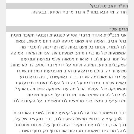
היו"ר יואב סגלוביץ'
¶
תודה. מי הבא בתור? איגוד מרכזי הסיוע, בבקשה.
מרים שלר
¶
אני מנכ"לית איגוד מרכזי הסיוע לנפגעות ונפגעי תקיפה מינית
בתל אביב. האמת היא שאני מגיעה לפה היום מותשת, נמאס
לנו לגמרי. אנחנו כל פעם באות לפה וצריכות להסביר מה
המשמעות של מרכזי הסיוע. שמעתם את העדות המאוד אמיצה
של תמר כהן פלג. היא אחת ממאות אלפי נפגעות ונפגעים
שמקבלים סיוע, תמיכה וליווי על ידי מרכזי סיוע. זה לא פחות
משערורייה. כולם מזדעזעים היום מהפגיעות המיניות שקרו
על ידי החמאס ומה שקרה ב-7 באוקטובר, וזה נורא נוגע
באמת שבאים ומדברים על זה בכל העולם ואנחנו מזדעזעים
מהשתיקה של העולם. אבל מה עם השתיקה שיש פה בארץ?
לא יכול להיות שמצד אחד מדברים על פגיעות מיניות
ומזדעזעים, ומצד שני מקצצים לנו ומאיימים על הקיום שלנו.
כבר בספטמבר הודיעו לנו על קיצוץ יחסית לשנים האחרונות
– 30% קיצוץ בכספי ממשלה שקיבלנו, כבר בתקציב של 23'.
דרך אגב, קיבלנו את התקציב הזה בסוף 23'. אנחנו אמורות
לנהל מרכזים כשאנחנו מקבלות את הכסף רק בסוף השנה.