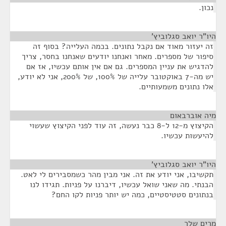
נכון.
היו"ר יואב סגלוביץ'
¶
זה יעזור מאוד אם נקבל נתונים. בכמה העלייה? בסוף זה
סיפור של מספרים. מאחר ואנחנו יודעים שאנחנו בחסר, צריך
להדגיש את עניין המספרים. גם אם אין אותם עכשיו, אז אם
יש מה-7 באוקטובר עלייה של 100%, של 200%, אני לא יודע,
אלו נתונים משמעותיים.
מיה אוברבאום
¶
הקיצוץ מ-12 ל-8 כבר נעשה, זה עוד לפני הקיצוץ שעשוי
להיעשות עכשיו.
היו"ר יואב סגלוביץ'
¶
תקשיבו, אני יודע את זה. אני מבין מהר כשמסבירים לי לאט.
הבנתי. מה שאני שואל עכשיו, דיברנו על פניות. תגידו לנו
בנתונים סטטיסטיים, כמה יש יותר פניות לקו החם?
מרים שלר
¶