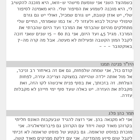
כשמהצד השני אני שומעת מישהי ש-וואו, היא מוכנה להקשיב
לי, היא מוכנה לשמוע את הסיפור שלי. היא מאמינה לסיפור
שלי, יש אוזן קשבת, יש גורם שמכיל, ואולי יש גם גורם
טיפולי שיכול לבוא ולעזור לי. אז כמו שאמרתי, החיים שלי
מתחלקים מהיום שהכרתי את המרכז ועד היום שהכרתי את
המרכז. מגיל 45 ועד היום, אני בת 60 – 15 שנים שאני זוכה
לקבל המון הקשבה ופעילות לא מעטה. אבל מה קרה מה-7
באוקטובר - - -
היו"ר פנינה תמנו
¶
קודם כול, אני שמחה שלפחות, גם אם זה באיחור רב וניכר,
אל מול אותה ילדה שהייתה במצוקה וצריכה עזרה, לפחות
הצלחת. זה בזכותך, את בסוף פנית איכשהו לקו הזה, ואת
מקבלת את העזרה. יש כאלה שעד סוף ימי חייהן לא מקבלות
עזרה.
תמר כהן פלג
¶
אני לא מקנאה בהן. אני רוצה להגיד שבעקבות האונס חליתי
בקרוהן מאוד קשה ויחד עם הקרוהן גם פיברומיאלגיה. אני
מוכרת כפוסט טראומה. גם בקטע של פוסט טראומה לא זכיתי
לקבל שום סיוע מהמדינה. אני עם דלקת מפרקים מאוד קשה,