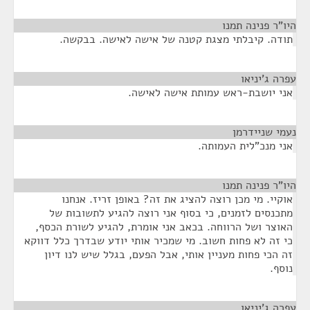
היו"ר פנינה תמנו
¶
תודה. קיבלתי מצגת קטנה של אישה לאישה. בבקשה.
עפרה ג'יניאו
¶
אני יושבת-ראש עמותת אישה לאישה.
נעמי שניידרמן
¶
אני מנכ"לית העמותה.
היו"ר פנינה תמנו
¶
אוקיי. מי מכן רוצה להציג את זה? באופן זריז. אנחנו
מתכנסים לזמנים, כי בסוף אני רוצה להגיע לתשובות של
האוצר ושל הרווחה. בכאב אני אומרת, להגיע לשורת הכסף,
כי זה לא פחות חשוב. מי שמכיר אותי יודע שבדרך כלל דווקא
זה הכי פחות מעניין אותי, אבל הפעם, בגלל שיש לנו דיון
נוסף.
עפרה ג'יניאו
¶