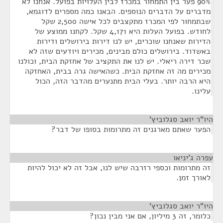
90% פער בין התמחור במכרז לבין העלויות בפועל. אנחנו לא
מדברים על הדברים הנוספים. הבאנו כמה מספרים לדוגמא,
שבתמחור לפי המכרז מתקצבים לכל אישה 2,500 שקל
לחודש. בפועל העלות היא 4,171 שקל. לקחנו ממוצע של
הדירות שאנחנו שוכרים, יש לנו דירות בירושלים ודירות
באשדוד. בירושלים כולם מבינים, מכירים ויודעים שזה לא
שכר דירה ריאלי. יש לנו את התקציב של אחזקת הבית, וכולנו
מכירים מה זה אחזקת הבית. כשהאישה גרה בבית, האחזקה
היא הרבה יותר. בעלי הבית מתנערים מהדבר הזה, הכול
עלינו.
היו"ר יואב סגלוביץ'
¶
הפער שאתם מארגנים זה מתרומות בסופו של דבר?
עפרה ג'יניאו
¶
זה מתרומות וכספי רזרבה שיש לנו, אבל זה לא יכול להיות
לאורך זמן.
היו"ר יואב סגלוביץ'
¶
כלומר, זה 3 מיליון, אם אני מבין נכון?