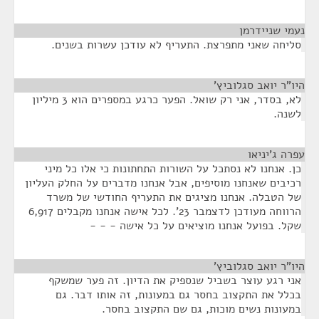
נעמי שניידרמן
¶
סליחה שאני מתפרצת. התעריף לא עודכן עשרות בשנים.
היו"ר יואב סגלוביץ'
¶
לא, בסדר, אני רק שואל. הפער כרגע במספרים הוא 3 מיליון
לשנה.
עפרה ג'יניאו
¶
כן. אנחנו לא נסתכל על השורות התחתונות כי אלו כל מיני
רכיבים שאנחנו מוסיפים, אבל אנחנו מדברים על החלק העליון
של הטבלה. אנחנו מציגים את התעריף החודשי של משרד
הרווחה מעודכן לדצמבר 23'. לכל אישה אנחנו מקבלים 6,917
שקל. בפועל אנחנו מוציאים על כל אישה - - -
היו"ר יואב סגלוביץ'
¶
אני רגע עוצר בשביל שנספיק את הדיון. זה פער שמשקף
בכלל את התקצוב בחסר גם במעונות, זה אותו דבר. גם
במעונות נשים מוכות, גם שם התקצוב בחסר.