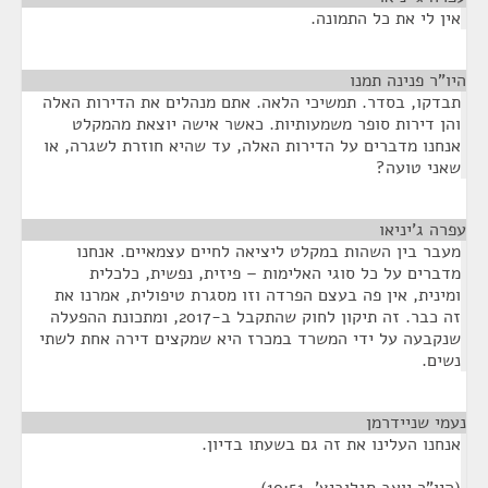
אין לי את כל התמונה.
היו"ר פנינה תמנו
¶
תבדקו, בסדר. תמשיכי הלאה. אתם מנהלים את הדירות האלה
והן דירות סופר משמעותיות. כאשר אישה יוצאת מהמקלט
אנחנו מדברים על הדירות האלה, עד שהיא חוזרת לשגרה, או
שאני טועה?
עפרה ג'יניאו
¶
מעבר בין השהות במקלט ליציאה לחיים עצמאיים. אנחנו
מדברים על כל סוגי האלימות – פיזית, נפשית, כלכלית
ומינית, אין פה בעצם הפרדה וזו מסגרת טיפולית, אמרנו את
זה כבר. זה תיקון לחוק שהתקבל ב-2017, ומתכונת ההפעלה
שנקבעה על ידי המשרד במכרז היא שמקצים דירה אחת לשתי
נשים.
נעמי שניידרמן
¶
אנחנו העלינו את זה גם בשעתו בדיון.