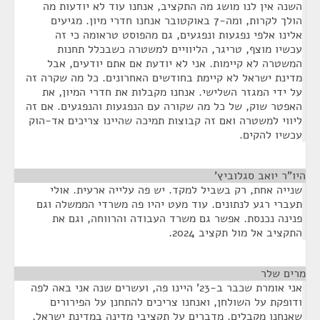
השנה אין לנו מושג מה התקציב, אנחנו עוד לא יודעות מה
הולך לקרות, ומה-7 באוקטובר אנחנו חדרי מיון. מגיעים
אלינו אלפי נפגעות ונפגעים, גם מהפוסט טראומה כי זה
עכשיו מוצף, טריגר, הליוויים למשטרה כשבכלל תחנות
המשטרה לא קיימות. אני לא יודעת אם אתם יודעים, אבל
מדינת ישראל לא קיימת בחודשים האחרונים. כל מה שקרה זה
על ידי המגזר השלישי. אנחנו מקבלות את חדרי המיון, את
האפטר שוק, של כל מה שקורה עם הנפגעות והנפגעים. אם זה
ליווי למשטרה ואם זה קבוצות תמיכה שהיינו צריכים אד-הוק
עכשיו להקים.
היו"ר יואב סגלוביץ'
¶
שנייה אחת, רק בשביל למקד. יש פה עלייה ארעית. אולי
תעברי רגע לנתונים. עוד מעט יהיו פה משרדי הממשלה וגם
פנינה נכנסת. אפשר גם משרד העבודה והרווחה, וגם את
התקציב אל מול תקציב 2024.
מרים שלר
¶
אני אומרת שכבר ב-23' היינו פה, ועשרים שנה אני באה לפה
ודופקת על השולחן, ואנחנו צריכים להתחנן על הפירורים
שאנחנו מקבלים. מדברים על תקציבי מדינה במדינת ישראל,