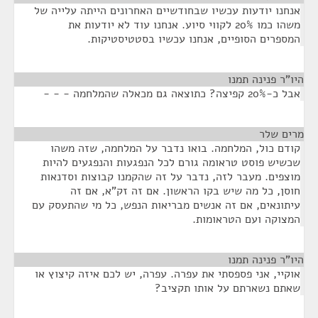
אנחנו יודעות עכשיו שבחודשיים האחרונים הייתה עלייה של
משהו כמו 20% לקווי סיוע. אנחנו עוד לא יודעות את
המספרים הסופיים, אנחנו עכשיו בסטטיסטיקות.
היו"ר פנינה תמנו
¶
אבל כ-20% קפיצה? כתוצאה גם מכאלה שהמלחמה - - -
מרים שלר
¶
קודם כול, המלחמה. בואו נדבר על המלחמה, שזה משהו
שכשיש פוסט טראומה גורם לכל הנפגעות והנפגעים להיות
מוצפים. מעבר לזה, נדבר על זה שהקמנו קבוצות וסדנאות
חוסן, כל מה שיש בקו הראשון. אם זה זק"א, אם זה
עיתונאים, אם זה אנשים מבריאות הנפש, כל מי שהתעסק עם
המצוקה ועם הטראומות.
היו"ר פנינה תמנו
¶
אוקיי, אני פספסתי את עפרה. עפרה, יש לכם איזה קיצוץ או
שאתם נשארתם על אותו תקציב?