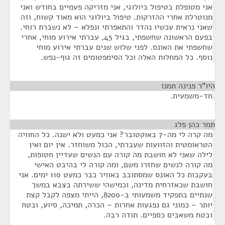
אני מטופלת בטיפול ביולוגי, אני מזריקה פעמיים בחודש ואני
מנוטרלת אחרי ההזרקות. טיפול ביולוגי הוא מאוד קשוח, וזה
שאני נראית עכשיו נהדר והתאפרתי ונפלא – לא נשברת רוחי.
בפעם הראשונה שחשפתי, בגיל 45, עברתי אירוע מוחי, אחרי
שחשפתי את האונס. לפני שלוש שנים עברתי אירוע מוחי
נוסף. כל המחלות האלה וכל הסימפטומים זה גוף-נפש.
היו"ר פנינה תמנו
¶
חד-משמעית.
תמר כהן פלג
¶
מה קרה לי מה-7 באוקטובר? אני כמעט ולא ישנה. כל החוויה
הטראומטית והזוועות שעברתי, הכול משוחזר. אין יום ואין
לילה שאני לא חושבת מה קורה עם הנשים שעדיין חטופות,
מה קורה לנשים שחזרו משם, ומה קורה לי בהיבט האישי
בעקבות כל האונס שמסתובב באוויר כבר כמעט 110 ימים. אני
חושבת שכאזרחית מדינה, וכמישהי ששירתה בצבא במשך
שנתיים בתפקיד משמעותי ב-8200, הייתי מצפה לקבל קצת
יותר – כמוני גם נפגעות אחרות – הכרה, תמיכה, סיוע, ובטח
ובטח משאבים כספיים. תודה רבה.