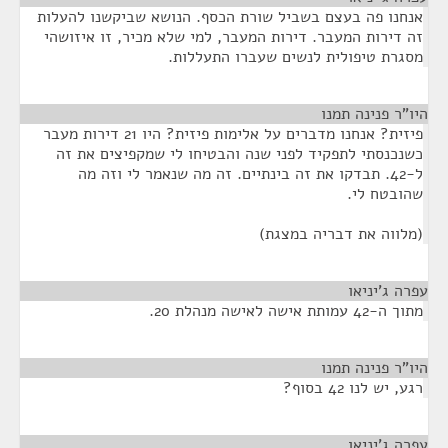
אנחנו פה בעצם בשביל שורת הכסף. הנושא שביקשנו להעלות
זה דירות המעבר. דירות המעבר, למי שלא מכיר, זו איזושהי
מסגרת טיפולית לנשים שעברו התעללות.
היו"ר פנינה תמנו
¶
פיזית? אנחנו מדברים על אלימות פיזית? היו 21 דירות מעבר
כשנכנסתי לתפקיד לפני שנה והבטיחו לי שמקפיצים את זה
ל-42. תבדקו את זה בינתיים. זה מה שנאמר לי וזה מה
שהובטח לי.
(מלווה את דבריה במצגת)
עפרה ג'יניאו
¶
מתוך ה-42 עמותת אישה לאישה מנהלת 20.
היו"ר פנינה תמנו
¶
רגע, יש לנו 42 בסוף?
עפרה ג'יניאו
¶