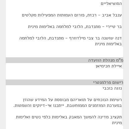
הסוציאליים
ענבל אביב - רכזת, פורום העמותות המפעילות מקלטים
בר טיירי - מתנדבת, הלובי למלחמה באלימות מינית
דנה שושנה בר צבי מילדוורף - מתנדבת, הלובי למלחמה
באלימות מינית
מ"מ מנהלת הוועדה
¶
איילת חכימיאן
רישום פרלמנטרי
¶
נוגה כוכבי
רשימת הנוכחים על תואריהם מבוססת על המידע שהוזן
במערכת המוזמנים הממוחשבת. ייתכנו אי-דיוקים והשמטות.
תקציב מדינה להמשך המאבק באלימות כלפי נשים ואלימות
מינית