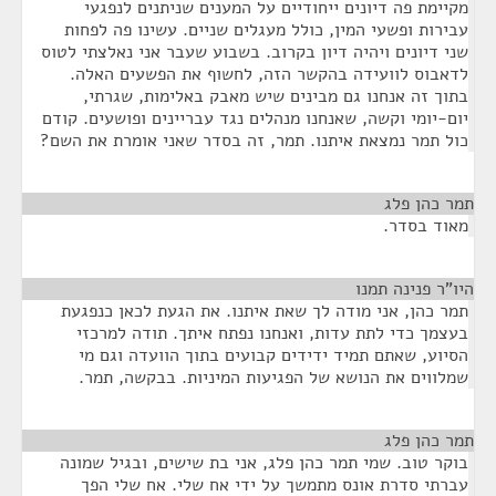
מקיימת פה דיונים ייחודיים על המענים שניתנים לנפגעי
עבירות ופשעי המין, כולל מעגלים שניים. עשינו פה לפחות
שני דיונים ויהיה דיון בקרוב. בשבוע שעבר אני נאלצתי לטוס
לדאבוס לוועידה בהקשר הזה, לחשוף את הפשעים האלה.
בתוך זה אנחנו גם מבינים שיש מאבק באלימות, שגרתי,
יום-יומי וקשה, שאנחנו מנהלים נגד עבריינים ופושעים. קודם
כול תמר נמצאת איתנו. תמר, זה בסדר שאני אומרת את השם?
תמר כהן פלג
¶
מאוד בסדר.
היו"ר פנינה תמנו
¶
תמר כהן, אני מודה לך שאת איתנו. את הגעת לכאן כנפגעת
בעצמך כדי לתת עדות, ואנחנו נפתח איתך. תודה למרכזי
הסיוע, שאתם תמיד ידידים קבועים בתוך הוועדה וגם מי
שמלווים את הנושא של הפגיעות המיניות. בבקשה, תמר.
תמר כהן פלג
¶
בוקר טוב. שמי תמר כהן פלג, אני בת שישים, ובגיל שמונה
עברתי סדרת אונס מתמשך על ידי אח שלי. אח שלי הפך