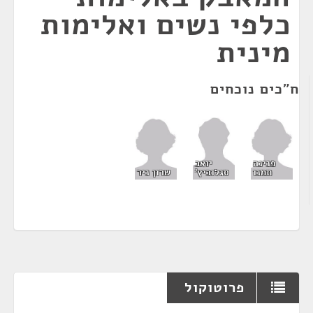
כלפי נשים ואלימות
מינית
ח"כים נוכחים
פנינה
יואב
תמנו
שרון ניר
סגלוביץ'
פרוטוקול
¶