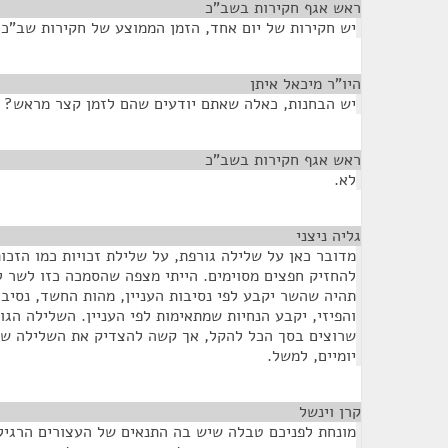
ראש אגף חקירות בשב"כ
¶
יש חקירות של יום אחד, הזמן הממוצע של חקירות שב"כ הוא כ-
היו”ר מיכאל איתן
¶
יש הבחנות, כאלה שאתם יודעים שהם לזמן קצר מראש?
ראש אגף חקירות בשב"כ
¶
לא.
גליה ניצני
¶
מדובר כאן על שלילה גורפת, על שלילת זכויות כמו הזכות
להחזיק חפצים מסוימים. הייתי מצפה שהסמכה כזו לשר 
תהיה שהשר יקבע לפי נסיבות העניין, מהות החשד, נסיבו
והפיזי, יקבע הנחיות שמתאימות לפי העניין. השלילה הגו
שרוצים בסך הכל להקל, אך קשה להצדיק את השלילה של 
יומיים, למשל.
קרן וינשל
¶
מונחת לפניכם טבלה שיש בה התנאים של העצורים הרגיל