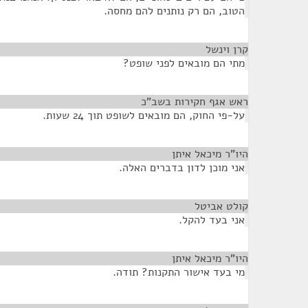
הטוב, הם רק נותנים להם מחסה.
קרן וינשל
¶
מתי הם מובאים לפני שופט?
ראש אגף חקירות בשב"כ
¶
על-פי החוק, הם מובאים לשופט תוך 24 שעות.
היו”ר מיכאל איתן
¶
אני מוכן לדון בדברים האלה.
קולט אביטל
¶
אני בעד להקל.
היו”ר מיכאל איתן
¶
מי בעד אישור התקנות? תודה.