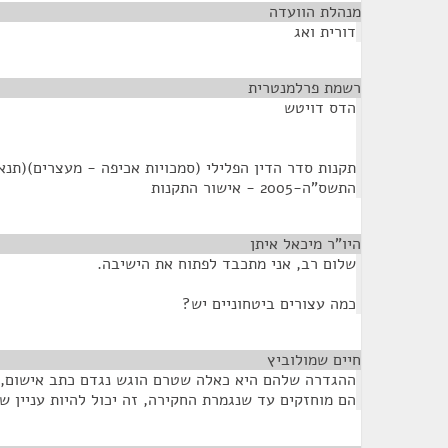
מנהלת הוועדה
¶
דורית ואג
רשמת פרלמנטרית
¶
הדס דויטש
תקנות סדר הדין הפלילי (סמכויות אכיפה - מעצרים)(תנא
התשס"ה-2005 - אישור התקנות
היו”ר מיכאל איתן
¶
שלום רב, אני מתכבד לפתוח את הישיבה.
כמה עצורים ביטחוניים יש?
חיים שמולוביץ
¶
ההגדרה שלהם היא כאלה שטרם הוגש נגדם כתב אישום, כ
הם מוחזקים עד שנגמרת החקירה, זה יכול להיות עניין ש