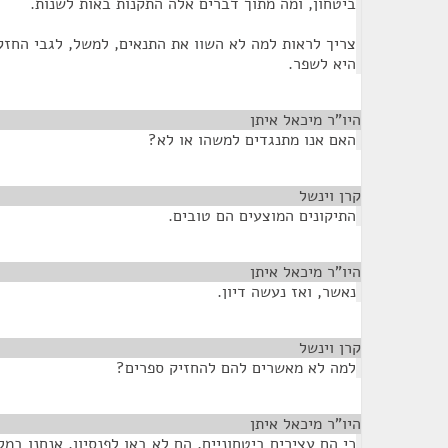
ביטחון, ומה מתוך דברים אלה התקנות באות לשנות.
צריך לראות למה לא השוו את התנאים, למשל, לגבי החז
היא לשפר.
היו”ר מיכאל איתן
¶
האם אנו מתנגדים למשהו או לא?
קרן וינשל
¶
התיקונים המוצעים הם טובים.
היו”ר מיכאל איתן
¶
נאשר, ואז נעשה דיון.
קרן וינשל
¶
למה לא מאשרים להם להחזיק ספרים?
היו”ר מיכאל איתן
¶
כי הם עצירים ביטחוניים, הם לא באו לפנסיון. אנחנו ב