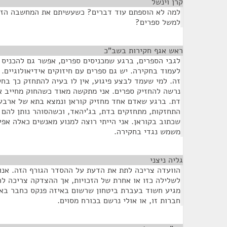
קרן וינשל
¶
למה לא הוספתם עוד דברים? כשעשיתם את המחשבה הזא
למשל ספרים?
ראש אגף חקירות בשב"כ
¶
לגבי הספרים, ברגע שמכניסים ספרים, אפשר גם להכניס 
לעמוד בחקירה. יש גם ספרים עם חיזוקים אידיאולוגיים. 
זה. למי שעמד לבצע פיגוע, אין לו בעיה להתחזק כך בחק
נרשה להחזיק ספרים. אני מתקשה מאוד כשהחוק מחייב או
דת. ברגע שאדם אחד מחזיק קוראן ונמצא בתא של ארבעה
התחזקות, מתחזקים בדת, בג'יהאד, וכשהסוהר נותן להם א
שכתוב בקוראן. אני הייתי רוצה למנוע מאנשים כאלה אפיל
משמש נגדי בחקירה.
גליה ניצני
¶
הוועדה צריכה לתת את הדעת על ההסדר הגורף הזה. אנו
לשלילה כזו או אחרת של הזכויות, אך ההצדקה צריכה להי
מגיע חשוד בעברת ביטחון שרשום באיזה פנקס כחבר באר
חברות זו, או אולי נרשם בכורח מסוים.